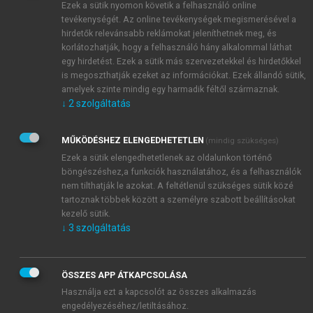
Ezek a sütik nyomon követik a felhasználó online
tevékenységét. Az online tevékenységek megismerésével a
hirdetők relevánsabb reklámokat jeleníthetnek meg, és
korlátozhatják, hogy a felhasználó hány alkalommal láthat
egy hirdetést. Ezek a sütik más szervezetekkel és hirdetőkkel
is megoszthatják ezeket az információkat. Ezek állandó sütik,
amelyek szinte mindig egy harmadik féltől származnak.
↓
2
szolgáltatás
MŰKÖDÉSHEZ ELENGEDHETETLEN
(mindig szükséges)
Ezek a sütik elengedhetetlenek az oldalunkon történő
böngészéshez,a funkciók használatához, és a felhasználók
nem tilthatják le azokat. A feltétlenül szükséges sütik közé
tartoznak többek között a személyre szabott beállításokat
kezelő sütik.
↓
3
szolgáltatás
TARTALOMJEGYZÉK
ÖSSZES APP ÁTKAPCSOLÁSA
Használja ezt a kapcsolót az összes alkalmazás
DZSUNGEL VAGY ESŐERDŐ? Az üzleti kapcsolatok
engedélyezéséhez/letiltásához.