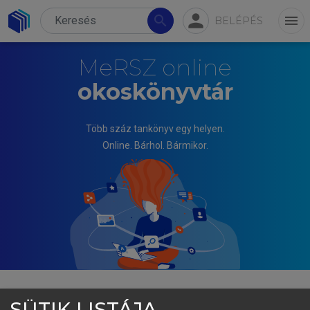
person
search
menu
BELÉPÉS
MeRSZ online
okoskönyvtár
Több száz tankönyv egy helyen.
Online. Bárhol. Bármikor.
SÜTIK LISTÁJA
GELEI ANDREA, MANDJÁK TIBOR (SZERK.)