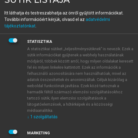
Dzsungel vagy esőerdő?
Itt láthatja és testreszabhatja az önről gyűjtött információkat.
Az üzleti kapcsolatok hálózata
További információért kérjük, olvasd el az
adatvédelmi
tájékoztatónkat
.
menu_book
OLVASÁS
STATISZTIKA
A statisztikai sütiket „teljesítménysütiknek” is nevezik. Ezek a
sütik információkat gyűjtenek a webhely használatának
módjáról, többek között arról, hogy milyen oldalakat keresett
Szervezetközi kapcsolatok és
fel és milyen linkekre kattintott. Ezek az információk a
felhasználó azonosítására nem használhatóak, mivel az
2
hálózatok – Áttekintés
adatok összesítettek és anonimizáltak. Céljuk kizárólag a
weboldal funkcióinak javítása. Ezek közé tartoznak a
Thomas Ritter–Hans Georg Gemünden
harmadik féltől származó elemzési szolgáltatásokhoz
tartozó sütik; ilyen elemzési szolgáltatások a
látogatóelemzések, a hőtérképek és a közösségi
médiaanalitika.
↓
1
szolgáltatás
MARKETING