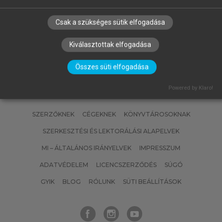
(SZERK.)
Emberi erőforrás gazdálkodás
Csak a szükséges sütik elfogadása
Kiválasztottak elfogadása
Összes süti elfogadása
Powered by Klaro!
SZERZŐKNEK
CÉGEKNEK
KÖNYVTÁROSOKNAK
SZERKESZTÉSI ÉS LEKTORÁLÁSI ALAPELVEK
MI – ÁLTALÁNOS IRÁNYELVEK
IMPRESSZUM
ADATVÉDELEM
LICENCSZERZŐDÉS
SÚGÓ
GYIK
BLOG
RÓLUNK
SÜTI BEÁLLÍTÁSOK