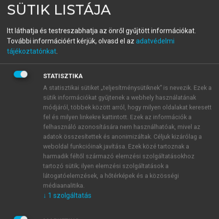
SÜTIK LISTÁJA
Szemben az árral
Rendhagyó közgazdasági előadások
Itt láthatja és testreszabhatja az önről gyűjtött információkat.
További információért kérjük, olvasd el az
adatvédelmi
tájékoztatónkat
.
menu_book
OLVASÁS
STATISZTIKA
A statisztikai sütiket „teljesítménysütiknek” is nevezik. Ezek a
sütik információkat gyűjtenek a webhely használatának
A Say- és a Walras-törvényről
módjáról, többek között arról, hogy milyen oldalakat keresett
fel és milyen linkekre kattintott. Ezek az információk a
A Say- és a Walras-törvénynek nem csak
felhasználó azonosítására nem használhatóak, mivel az
adatok összesítettek és anonimizáltak. Céljuk kizárólag a
elmélettörténeti jelentősége van, hanem jól
weboldal funkcióinak javítása. Ezek közé tartoznak a
kitapintható hatása is a jelenkori mainstream
harmadik féltől származó elemzési szolgáltatásokhoz
elméletre, ami miatt érdemes röviden kitérni rájuk. A
tartozó sütik; ilyen elemzési szolgáltatások a
18–19. században élt Jean Baptiste Sayre
látogatóelemzések, a hőtérképek és a közösségi
valószínűleg az általa megfogalmazott két,
médiaanalitika.
↓
1
szolgáltatás
viszonylag egyszerű összefüggés miatt emlékszik
máig a közgazdaságtan. Maga a törvény pontos