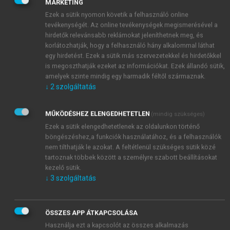
megfogalmazása is komoly viták tárgya volt az
MARKETING
elmúlt évszázadban, nem beszélve a különféle
Ezek a sütik nyomon követik a felhasználó online
tevékenységét. Az online tevékenységek megismerésével a
értelmezési lehetőségekről és a vélelmezett
hirdetők relevánsabb reklámokat jeleníthetnek meg, és
31
következményekről.
A Saynek tulajdonított törvény
korlátozhatják, hogy a felhasználó hány alkalommal láthat
a következő két megfogalmazásban vált
egy hirdetést. Ezek a sütik más szervezetekkel és hirdetőkkel
leggyakrabban az elemzések tárgyává:
is megoszthatják ezeket az információkat. Ezek állandó sütik,
amelyek szinte mindig egy harmadik féltől származnak.
↓
2
szolgáltatás
MŰKÖDÉSHEZ ELENGEDHETETLEN
(mindig szükséges)
Ezek a sütik elengedhetetlenek az oldalunkon történő
böngészéshez,a funkciók használatához, és a felhasználók
nem tilthatják le azokat. A feltétlenül szükséges sütik közé
tartoznak többek között a személyre szabott beállításokat
kezelő sütik.
↓
3
szolgáltatás
ÖSSZES APP ÁTKAPCSOLÁSA
Használja ezt a kapcsolót az összes alkalmazás