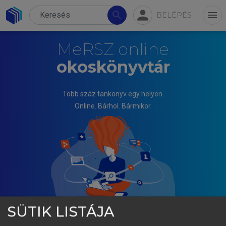
person
search
menu
BELÉPÉS
MeRSZ online
okoskönyvtár
Több száz tankönyv egy helyen.
Online. Bárhol. Bármikor.
SÜTIK LISTÁJA
PAPP ILONA (SZERK.)