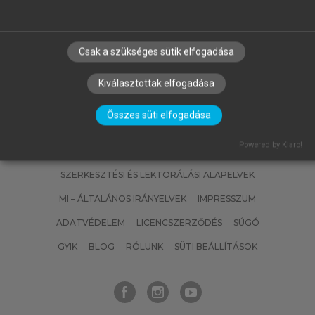
Emberi erőforrás gazdálkodás
Csak a szükséges sütik elfogadása
Kiválasztottak elfogadása
Összes süti elfogadása
Powered by Klaro!
SZERZŐKNEK
CÉGEKNEK
KÖNYVTÁROSOKNAK
SZERKESZTÉSI ÉS LEKTORÁLÁSI ALAPELVEK
MI – ÁLTALÁNOS IRÁNYELVEK
IMPRESSZUM
ADATVÉDELEM
LICENCSZERZŐDÉS
SÚGÓ
GYIK
BLOG
RÓLUNK
SÜTI BEÁLLÍTÁSOK