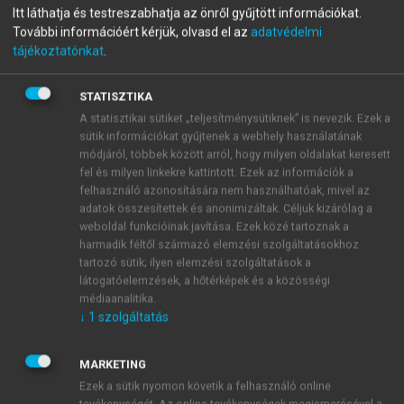
Itt láthatja és testreszabhatja az önről gyűjtött információkat.
Szolgáltatási menedzsment
További információért kérjük, olvasd el az
adatvédelmi
tájékoztatónkat
.
menu_book
OLVASÁS
STATISZTIKA
A statisztikai sütiket „teljesítménysütiknek” is nevezik. Ezek a
sütik információkat gyűjtenek a webhely használatának
módjáról, többek között arról, hogy milyen oldalakat keresett
fel és milyen linkekre kattintott. Ezek az információk a
Stratégiai szövetségek
felhasználó azonosítására nem használhatóak, mivel az
adatok összesítettek és anonimizáltak. Céljuk kizárólag a
A nyolcvanas évektől a multinacionális és
weboldal funkcióinak javítása. Ezek közé tartoznak a
transznacionális cégek eredményességük fokozása,
harmadik féltől származó elemzési szolgáltatásokhoz
hosszú távú stabilitásuk és befolyásuk erősítése
tartozó sütik; ilyen elemzési szolgáltatások a
érdekében egyre nagyobb számban kötnek ún.
látogatóelemzések, a hőtérképek és a közösségi
stratégiai szövetségeket. A hagyományos
médiaanalitika.
↓
1
szolgáltatás
kereskedelmi, piaci kapcsolatoktól eltérően a
stratégiai szövetségek hosszabb távra tervezik meg a piaci
lehetőségek kihasználását, és megállapodnak a
MARKETING
kutatásigényes területek beruházásainak és a jövőbeli
Ezek a sütik nyomon követik a felhasználó online
tevékenységét. Az online tevékenységek megismerésével a