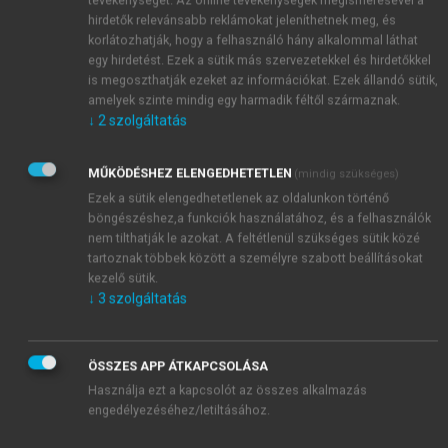
eredményeknek a megosztásáról
is. A közgazdasági
hirdetők relevánsabb reklámokat jeleníthetnek meg, és
szakirodalomban a stratégiai szövetségek
többféle
korlátozhatják, hogy a felhasználó hány alkalommal láthat
11
definíciója
található. Az egyik meghatározás szerint
egy hirdetést. Ezek a sütik más szervezetekkel és hirdetőkkel
„a stratégiai szövetség közös célok megvalósítását
is megoszthatják ezeket az információkat. Ezek állandó sütik,
szolgáló kétoldalú vagy sokoldalú együttműködési
amelyek szinte mindig egy harmadik féltől származnak.
↓
2
szolgáltatás
egyezmény, a partnerek megőrzik viszonylagos
stratégiai önállóságukat, és a felek bizonyos mértékű
tevékenységi integrációja valósul meg”. Egy másik
MŰKÖDÉSHEZ ELENGEDHETETLEN
(mindig szükséges)
12
definíció
azt emeli ki, hogy „a stratégiai szövetség
Ezek a sütik elengedhetetlenek az oldalunkon történő
olyan hosszú lejáratú megállapodás, amelyet a közös
böngészéshez,a funkciók használatához, és a felhasználók
nem tilthatják le azokat. A feltétlenül szükséges sütik közé
célok, a közös kockázat és az együttműködés
tartoznak többek között a személyre szabott beállításokat
szükséglete határoznak meg”.
kezelő sütik.
↓
3
szolgáltatás
ÖSSZES APP ÁTKAPCSOLÁSA
Használja ezt a kapcsolót az összes alkalmazás
engedélyezéséhez/letiltásához.