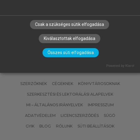
MATISCSÁKNÉ LIZÁK MARIANNA
(SZERK.)
Emberi erőforrás gazdálkodás
Csak a szükséges sütik elfogadása
Kiválasztottak elfogadása
Összes süti elfogadása
Powered by Klaro!
SZERZŐKNEK
CÉGEKNEK
KÖNYVTÁROSOKNAK
SZERKESZTÉSI ÉS LEKTORÁLÁSI ALAPELVEK
MI – ÁLTALÁNOS IRÁNYELVEK
IMPRESSZUM
ADATVÉDELEM
LICENCSZERZŐDÉS
SÚGÓ
GYIK
BLOG
RÓLUNK
SÜTI BEÁLLÍTÁSOK