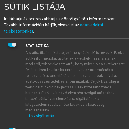
SÜTIK LISTÁJA
A rendezvényszervezés
nagykönyve
Itt láthatja és testreszabhatja az önről gyűjtött információkat.
További információért kérjük, olvasd el az
adatvédelmi
Események szervezése és menedzselése – kezdőknek
tájékoztatónkat
.
és haladóknak
STATISZTIKA
menu_book
A statisztikai sütiket „teljesítménysütiknek” is nevezik. Ezek a
OLVASÁS
sütik információkat gyűjtenek a webhely használatának
módjáról, többek között arról, hogy milyen oldalakat keresett
fel és milyen linkekre kattintott. Ezek az információk a
felhasználó azonosítására nem használhatóak, mivel az
CD-n vagy DVD-n kézbesített és
adatok összesítettek és anonimizáltak. Céljuk kizárólag a
weboldal funkcióinak javítása. Ezek közé tartoznak a
e-meghívók
harmadik féltől származó elemzési szolgáltatásokhoz
tartozó sütik; ilyen elemzési szolgáltatások a
Napjainkban a meghívók rengeteg formában
látogatóelemzések, a hőtérképek és a közösségi
megjelenhetnek. Az egyszerű találkozókhoz gyakran
médiaanalitika.
ingyenes, az interneten elérhető e-meghívókat szokás
↓
1
szolgáltatás
használni, amikkel értesíthetjük barátainkat és