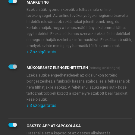
hozzátartozóinkat. Az üzleti életben viszont a korral
MARKETING
lépést tartó vállalatok egyedi, interaktív CD-ket és
Ezek a sütik nyomon követik a felhasználó online
DVD-ket használnak a nyomtatott meghívók mellett,
tevékenységét. Az online tevékenységek megismerésével a
ha a rendezvényük stílusa egy csúcstechnológiás,
hirdetők relevánsabb reklámokat jeleníthetnek meg, és
korlátozhatják, hogy a felhasználó hány alkalommal láthat
fantáziadús meghívót igényel.
egy hirdetést. Ezek a sütik más szervezetekkel és hirdetőkkel
is megoszthatják ezeket az információkat. Ezek állandó sütik,
amelyek szinte mindig egy harmadik féltől származnak.
↓
2
szolgáltatás
MŰKÖDÉSHEZ ELENGEDHETETLEN
(mindig szükséges)
Ezek a sütik elengedhetetlenek az oldalunkon történő
böngészéshez,a funkciók használatához, és a felhasználók
nem tilthatják le azokat. A feltétlenül szükséges sütik közé
tartoznak többek között a személyre szabott beállításokat
kezelő sütik.
↓
3
szolgáltatás
ÖSSZES APP ÁTKAPCSOLÁSA
Használja ezt a kapcsolót az összes alkalmazás