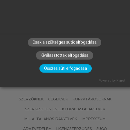
MATISCSÁKNÉ LIZÁK MARIANNA
(SZERK.)
Emberi erőforrás gazdálkodás
Csak a szükséges sütik elfogadása
Kiválasztottak elfogadása
Összes süti elfogadása
Powered by Klaro!
SZERZŐKNEK
CÉGEKNEK
KÖNYVTÁROSOKNAK
SZERKESZTÉSI ÉS LEKTORÁLÁSI ALAPELVEK
MI – ÁLTALÁNOS IRÁNYELVEK
IMPRESSZUM
ADATVÉDELEM
LICENCSZERZŐDÉS
SÚGÓ