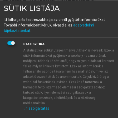
Változó világ
SÜTIK LISTÁJA
Ünnepi tanulmánykötet Szentes Tamás akadémikus 90.
Itt láthatja és testreszabhatja az önről gyűjtött információkat.
születésnapja alkalmából
További információért kérjük, olvasd el az
adatvédelmi
tájékoztatónkat
.
menu_book
OLVASÁS
STATISZTIKA
A statisztikai sütiket „teljesítménysütiknek” is nevezik. Ezek a
sütik információkat gyűjtenek a webhely használatának
módjáról, többek között arról, hogy milyen oldalakat keresett
Minek kellene történnie az
fel és milyen linkekre kattintott. Ezek az információk a
felhasználó azonosítására nem használhatóak, mivel az
uralkodó elméletek alapján?
adatok összesítettek és anonimizáltak. Céljuk kizárólag a
weboldal funkcióinak javítása. Ezek közé tartoznak a
Szentes több közgazdasági irányzat folyó fizetési
harmadik féltől származó elemzési szolgáltatásokhoz
mérlegegyensúlyi mechanizmusát is felvázolja
tartozó sütik; ilyen elemzési szolgáltatások a
rugalmas és rögzített árfolyamrendszerek
látogatóelemzések, a hőtérképek és a közösségi
vonatkozásában – a neoklasszikus nominális
médiaanalitika.
igazodástól kezdve a reálkiigazodást feltételező
↓
1
szolgáltatás
1
2
keynesi
és marxi
koncepciókon át a monetáris