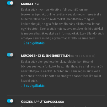
tartalékokon keresztüli igazítást váró friedmani
MARKETING
koncepcióig (
Szentes, 1999
). Az eurózónán belül
Ezek a sütik nyomon követik a felhasználó online
nyilván nem beszélhetünk rugalmas árfolyamról,
tevékenységét. Az online tevékenységek megismerésével a
hirdetők relevánsabb reklámokat jeleníthetnek meg, és
amely a folyó fizetési mérleg deficitje esetén a hazai
korlátozhatják, hogy a felhasználó hány alkalommal láthat
valuta keresletének csökkenését eredményezné. A
egy hirdetést. Ezek a sütik más szervezetekkel és hirdetőkkel
pénzkínálat változásán keresztül ennek
is megoszthatják ezeket az információkat. Ezek állandó sütik,
következtében leértékelődne a hazai valuta, és így
amelyek szinte mindig egy harmadik féltől származnak.
versenyképesebbé válna az export, majd javulna a
↓
2
szolgáltatás
külső egyensúly. De a deficites ország
devizatartalékainak csökkenésétől sem várható
MŰKÖDÉSHEZ ELENGEDHETETLEN
(mindig szükséges)
egyensúlyjavulás, habár az is leértékelődéshez vagy
Ezek a sütik elengedhetetlenek az oldalunkon történő
csökkenő importfogyasztáshoz vezetne, hiszen az
böngészéshez,a funkciók használatához, és a felhasználók
egységes valutaövezetben nincs értelme tagállami
nem tilthatják le azokat. A feltétlenül szükséges sütik közé
tartoznak többek között a személyre szabott beállításokat
devizatartalékkal számolni. A fogyasztáson keresztül
kezelő sütik.
kiáramló euró sem okoz árcsökkenést és így
↓
3
szolgáltatás
versenyképesség-javulást a deficites országok
esetében. Látszólag az a megközelítés teljesült, hogy
a túlzott importfogyasztás végül visszaveti a
ÖSSZES APP ÁTKAPCSOLÁSA
gazdaságot a reálkiigazodáson keresztül, de ez is