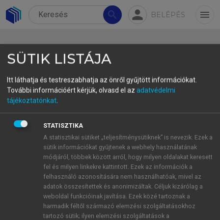
person
search
menu
BELÉPÉS
SÜTIK LISTÁJA
Itt láthatja és testreszabhatja az önről gyűjtött információkat.
További információért kérjük, olvasd el az
adatvédelmi
4.2.3. Az uniós jogi fordítások
tájékoztatónkat
.
kutatása – textual fit studies
STATISZTIKA
A jog és a nyelv elválaszthatatlan egymástól, hiszen
A statisztikai sütiket „teljesítménysütiknek” is nevezik. Ezek a
sütik információkat gyűjtenek a webhely használatának
„mindaz, amit jognak és a jog működésének
módjáról, többek között arról, hogy milyen oldalakat keresett
tekintünk, a nyelv által, a nyelven keresztül létezik
fel és milyen linkekre kattintott. Ezek az információk a
és történik” (
Vinnai 2017: 83
). Így a jog és a nyelv
felhasználó azonosítására nem használhatóak, mivel az
kapcsolódási pontjainak vizsgálata önálló
adatok összesítettek és anonimizáltak. Céljuk kizárólag a
weboldal funkcióinak javítása. Ezek közé tartoznak a
irányzatot jelent mind a nemzetközi, mind a hazai
harmadik féltől származó elemzési szolgáltatásokhoz
1
kutatásokban (vö.
Dobos 2004
;
Vinnai 2017
).
E
tartozó sütik; ilyen elemzési szolgáltatások a