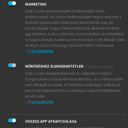
rezisztens (inert) hordozó szemcséken, 4–8
MARKETING
tagszámú alifás szénlánc közbeiktatásával (spacer,
Ezek a sütik nyomon követik a felhasználó online
arm) kémiailag kötött, különböző apolaritású
tevékenységét. Az online tevékenységek megismerésével a
ligandumcsoportok képezik. A fehérjék retencióját
hirdetők relevánsabb reklámokat jeleníthetnek meg, és
növelő hidrofób tulajdonságuk sorrendjében
korlátozhatják, hogy a felhasználó hány alkalommal láthat
leggyakrabban a következő ligandumokat
egy hirdetést. Ezek a sütik más szervezetekkel és hirdetőkkel
is megoszthatják ezeket az információkat. Ezek állandó sütik,
alkalmazzák (Gooding és mtsai, 1984):
amelyek szinte mindig egy harmadik féltől származnak.
↓
2
szolgáltatás
MŰKÖDÉSHEZ ELENGEDHETETLEN
(mindig szükséges)
Ezek a sütik elengedhetetlenek az oldalunkon történő
böngészéshez,a funkciók használatához, és a felhasználók
nem tilthatják le azokat. A feltétlenül szükséges sütik közé
tartoznak többek között a személyre szabott beállításokat
kezelő sütik.
↓
3
szolgáltatás
ÖSSZES APP ÁTKAPCSOLÁSA