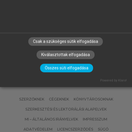
.)
MÁK ERZSÉBET, BODOR ZSANETT,
HERMÁNNÉ JUHÁSZ RÉKA, MOLNÁR
SZILVIA, VÉKONY BLANKA
Ételkészítési technológia és
Csak a szükséges sütik elfogadása
kolloidika
Kiválasztottak elfogadása
Összes süti elfogadása
Powered by Klaro!
SZERZŐKNEK
CÉGEKNEK
KÖNYVTÁROSOKNAK
SZERKESZTÉSI ÉS LEKTORÁLÁSI ALAPELVEK
MI – ÁLTALÁNOS IRÁNYELVEK
IMPRESSZUM
ADATVÉDELEM
LICENCSZERZŐDÉS
SÚGÓ