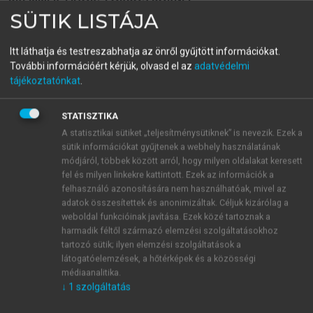
Elválasztástechnikai
SÜTIK LISTÁJA
módszerek elmélete és
Itt láthatja és testreszabhatja az önről gyűjtött információkat.
További információért kérjük, olvasd el az
adatvédelmi
gyakorlata
tájékoztatónkat
.
STATISZTIKA
menu_book
OLVASÁS
A statisztikai sütiket „teljesítménysütiknek” is nevezik. Ezek a
sütik információkat gyűjtenek a webhely használatának
módjáról, többek között arról, hogy milyen oldalakat keresett
fel és milyen linkekre kattintott. Ezek az információk a
A hidrofób kölcsönhatású
felhasználó azonosítására nem használhatóak, mivel az
adatok összesítettek és anonimizáltak. Céljuk kizárólag a
folyadékkromatográfia álló
weboldal funkcióinak javítása. Ezek közé tartoznak a
harmadik féltől származó elemzési szolgáltatásokhoz
fázisa
tartozó sütik; ilyen elemzési szolgáltatások a
látogatóelemzések, a hőtérképek és a közösségi
A hidrofób kölcsönhatású folyadékkromatográfia álló
médiaanalitika.
fázisát lehetőség szerint fizikai és kémiai hatásoknak
↓
1
szolgáltatás
ellenálló, egyéb kölcsönhatások kialakítására