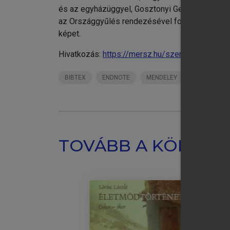
és az egyházüggyel, Gosztonyi Gergely a sajtó
az Országgyűlés rendezésével foglalkozik, vége
képet.
Hivatkozás:
https://mersz.hu/szentgali-schweit
BIBTEX
ENDNOTE
MENDELEY
ZOTERO
TOVÁBB A KÖNYVT