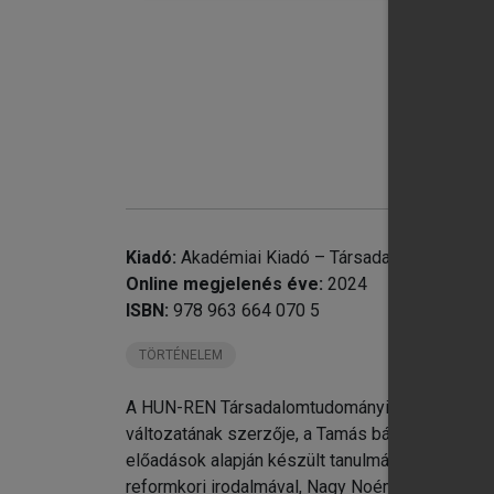
A 
Kiadó:
Akadémiai Kiadó – Társadalomtudomány
Online megjelenés éve:
2024
ISBN:
978 963 664 070 5
TÖRTÉNELEM
A HUN-REN Társadalomtudományi Kutatóközpont J
változatának szerzője, a Tamás bátya kunyhója m
előadások alapján készült tanulmányok az irodal
reformkori irodalmával, Nagy Noémi és Csernu