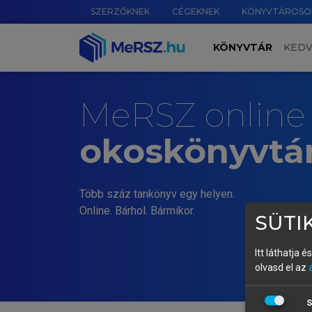
SZERZŐKNEK
CÉGEKNEK
KÖNYVTÁROSO
KÖNYVTÁR
KED
MeRSZ online
okoskönyvtá
Több száz tankönyv egy helyen.
Online. Bárhol. Bármikor.
SÜTIK
Itt láthatja 
olvasd el az
S