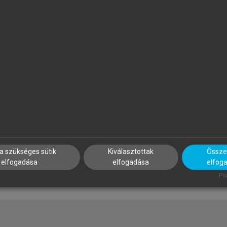
ÖLÖNY GYÖRGY, HUBAI LÁSZLÓ
GUGÁN KATALIN (FŐSZERK.),
KEREZSI ÁGNES, KUBÍNYI KAT
agyarország kormányai 1848-
(SZERK.)
004
Hanti hadak, manysi mesék
a szükséges sütik
Kiválasztottak
Összes
elfogadása
elfogadása
elfog
Pow