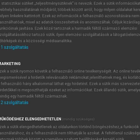
 statisztikai sütiket „teljesítménysütiknek” is nevezik. Ezek a sütik információka
ebhely használatának módjáról, többek között arról, hogy milyen oldalakat kere
 GÁBOR (SZERK.)
ilyen linkekre kattintott. Ezek az információk a felhasználó azonosítására nem
zafi volt”
asználhatóak, mivel az adatok összesítettek és anonimizáltak. Céljuk kizáróla
unkcióinak javítása. Ezek közé tartoznak a harmadik féltől származó elemzési
ére
zolgáltatásokhoz tartozó sütik; ilyen elemzési szolgáltatások a látogatóelemz
őtérképek és a közösségi médiaanalitika.
1
szolgáltatás
Irínyi József, a fiatal újságíró
MARKETING
zek a sütik nyomon követik a felhasználó online tevékenységét. Az online tev
publikált különböző folyóiratokban. Először az Athenaeum című
egismerésével a hirdetők relevánsabb reklámokat jeleníthetnek meg, és korlát
társa lett. Az Ellenőrben közölt politikai és jogi témájú, val
 felhasználó hány alkalommal láthat egy hirdetést. Ezek a sütik más szervezete
s ismerté tették. Már a Honderüben 1847-ben részletekben me
irdetőkkel is megoszthatják ezeket az információkat. Ezek állandó sütik, amely
1
emelt ki.
A rövid bemutató szerzője Irínyit a legfiatalabb 
indig egy harmadik féltől származnak.
megjegyezték „metszően éles” stílusát, és utaltak egy Vahot 
2
szolgáltatás
…] szűklátókörű és egyoldalu provincialismus megtestesülése, ki gy
során a szócikk szerkesztője sem marad adós a kritikával, az
ŰKÖDÉSHEZ ELENGEDHETETLEN
(mindig szükséges)
thoz tartozott, a mérsékelt irány korlátai között maradt és „
zek a sütik elengedhetetlenek az oldalunkon történő böngészéshez,a funkciók
ék.
asználatához, és a felhasználók nem tilthatják le azokat. A feltétlenül szükség
artoznak többek között a személyre szabott beállításokat kezelő sütik.