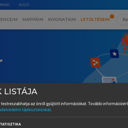
KNAK
SÚGÓ
VENCEIM
MAPPÁIM
KIVONATAIM
LETÖLTÉSEIM
r
 LISTÁJA
és testreszabhatja az önről gyűjtött információkat.
További információért 
adatvédelmi tájékoztatónkat
.
TATISZTIKA