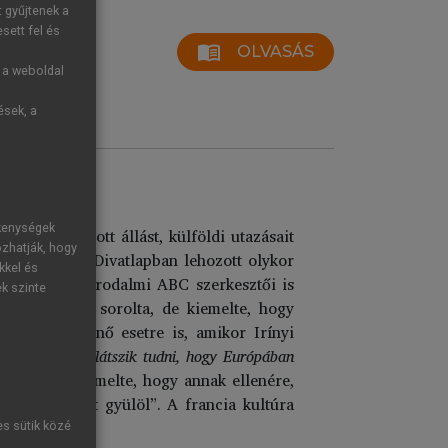
t gyűjtenek a
sett fel és
menu_book
OLVASÁS
g a weboldal
ések, a
ékenységek
 lapnál kapott állást, külföldi utazásait
ozhatják, hogy
amint a Pesti Divatlapban lehozott olykor
kkel és
gjelentetett Irodalmi ABC szerkesztői is
ek szinte
generációhoz sorolta, de kiemelte, hogy
Imrével történő esetre is, amikor Irínyi
akran azt sem látszik tudni, hogy Európában
t azonban kiemelte, hogy annak ellenére,
minden aljast gyülöl”. A francia kultúra
es sütik közé