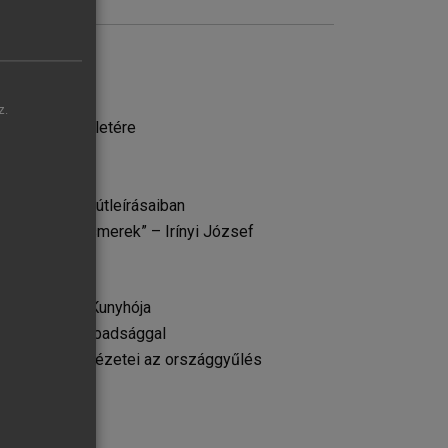
z.
2–1859) tiszteletére
rínyi József útleírásaiban
tiséget nem ismerek” – Irínyi József
an
a Tamás Bátya Kunyhója
l és a sajtószabadsággal
rínyi József nézetei az országgyűlés