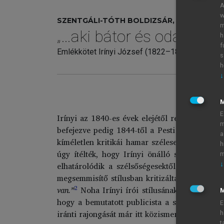
A
w
SZENTGÁLI-TÓTH BOLDIZSÁR, SCHWEITZER
m
„…aki bátor és odaadó ha
h
f
Emlékkötet Irínyi József (1822–1859) tisztelet
s
h
↓
E
Irínyi az 1840-es évek elejétől rendszeresen 
m
befejezve pedig 1844-től a Pesti Hírlap munka
a
kíméletlen kritikái hamar szélesebb körben i
h
úgy ítélték, hogy Irínyi önálló szócikket érd
m
elhatárolódik a szélsőségesektől. Már itt is 
↓
megsemmisítő stílusban kritizálta Vahotot:
„[
2
van.”
Noha Irínyi írói stílusának bemutatása 
M
hogy a bemutatott publicista a szabadelvű pár
E
iránti rajongását már itt közismertnek tekintett
h
t