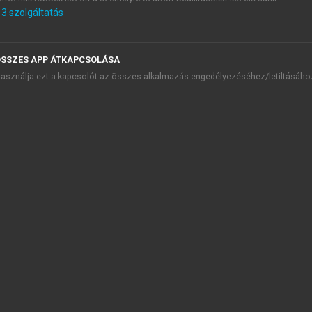
3
szolgáltatás
TARTALOMJEGYZÉK
SSZES APP ÁTKAPCSOLÁSA
asználja ezt a kapcsolót az összes alkalmazás engedélyezéséhez/letiltásáho
aki bátor és odaadó hazafi volt” • Emlékkötet Irínyi József (182
presszum
őszó
difikáció, helyhatóságok és központosítás Szemere Bertalan és I
n a’ Karpáthoktól az adriai tengerig a’ magyaron kivűl más nemze
mzetkoncepciója és nemzetiségpolitikai nézetei
vallásügy szabályozásának kérdése Irínyi József munkásságáb
y nagy hatású regény első magyar fordítója – Irínyi József és 
étszer kettő négy”, avagy Irínyi József találkozása a cenzúráva
az országgyűlés legjobb hévmérője az alkotmányos életnek” – I
ndezéséről
kortársak Irínyi Józsefről
Bevezetés