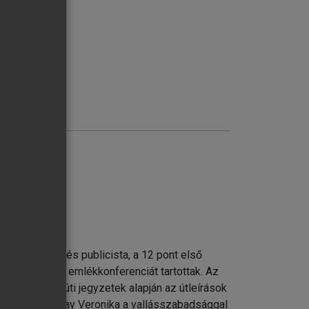
ormkori író és publicista, a 12 pont első
. május 19-én emlékkonferenciát tartottak. Az
gó Gábor az úti jegyzetek alapján az útleírások
déssel, Lehotay Veronika a vallásszabadsággal