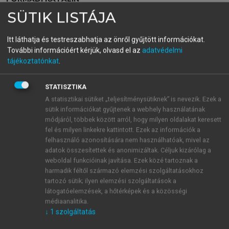
A fogyasztás szociológiája
SÜTIK LISTÁJA
Itt láthatja és testreszabhatja az önről gyűjtött információkat.
menu_book
További információért kérjük, olvasd el az
adatvédelmi
OLVASÁS
tájékoztatónkat
.
STATISZTIKA
A nemfogyasztás alapesetei
A statisztikai sütiket „teljesítménysütiknek” is nevezik. Ezek a
sütik információkat gyűjtenek a webhely használatának
A hazai szakirodalomban leggyakrabban használt
módjáról, többek között arról, hogy milyen oldalakat keresett
fel és milyen linkekre kattintott. Ezek az információk a
megkülönböztetés a nemfogyasztás esetében a
felhasználó azonosítására nem használhatóak, mivel az
lemondás és a kimaradás mentén értelmezhető
adatok összesítettek és anonimizáltak. Céljuk kizárólag a
(
Törőcsik
–
Szűcs 2021
), melynek alapeseteit a
7.1.
weboldal funkcióinak javítása. Ezek közé tartoznak a
ábra
mutatja be.
harmadik féltől származó elemzési szolgáltatásokhoz
tartozó sütik; ilyen elemzési szolgáltatások a
látogatóelemzések, a hőtérképek és a közösségi
médiaanalitika.
↓
1
szolgáltatás