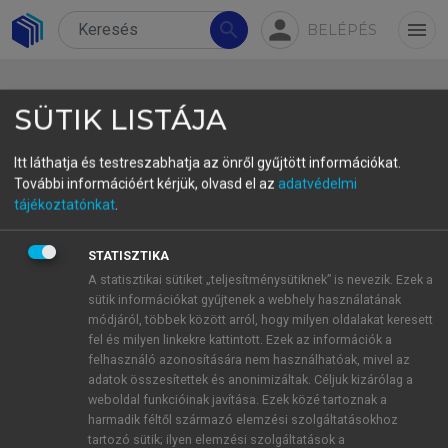
person
search
menu
BELÉPÉS
SÜTIK LISTÁJA
Itt láthatja és testreszabhatja az önről gyűjtött információkat.
További információért kérjük, olvasd el az
adatvédelmi
9.6 Implications for translator
tájékoztatónkat
.
training and translators’
STATISZTIKA
awareness-raising
A statisztikai sütiket „teljesítménysütiknek” is nevezik. Ezek a
sütik információkat gyűjtenek a webhely használatának
It is assumed that translator training and
módjáról, többek között arról, hogy milyen oldalakat keresett
translators’ awareness-raising – especially given
fel és milyen linkekre kattintott. Ezek az információk a
that translation and politics are increasingly
felhasználó azonosítására nem használhatóak, mivel az
adatok összesítettek és anonimizáltak. Céljuk kizárólag a
international activities – should ideally extend to
weboldal funkcióinak javítása. Ezek közé tartoznak a
the analysis of translated political discourse.
harmadik féltől származó elemzési szolgáltatásokhoz
Target textual distortions and manipulations in
tartozó sütik; ilyen elemzési szolgáltatások a