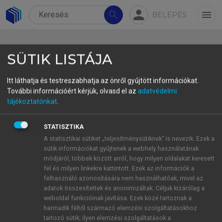
person
search
menu
BELÉPÉS
SÜTIK LISTÁJA
Itt láthatja és testreszabhatja az önről gyűjtött információkat.
További információért kérjük, olvasd el az
adatvédelmi
8.2 Discussion of results of
tájékoztatónkat
.
superstructure analysis
STATISZTIKA
The superstructure analysis was performed with
A statisztikai sütiket „teljesítménysütiknek” is nevezik. Ezek a
sütik információkat gyűjtenek a webhely használatának
the help of Hoey’s (2001) Problem–Solution Model
módjáról, többek között arról, hogy milyen oldalakat keresett
(cf. Section 2.5). The raw data obtained from the
fel és milyen linkekre kattintott. Ezek az információk a
analysis of the two source language and the eight
felhasználó azonosítására nem használhatóak, mivel az
target language texts are provided in Appendix 4.
adatok összesítettek és anonimizáltak. Céljuk kizárólag a
weboldal funkcióinak javítása. Ezek közé tartoznak a
The functional parts of
situation
,
problem
,
harmadik féltől származó elemzési szolgáltatásokhoz
response
,
negative evaluation
and
positive
tartozó sütik; ilyen elemzési szolgáltatások a