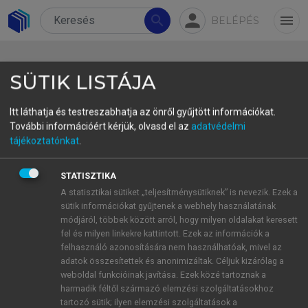
person
search
menu
BELÉPÉS
SÜTIK LISTÁJA
Itt láthatja és testreszabhatja az önről gyűjtött információkat.
További információért kérjük, olvasd el az
adatvédelmi
Target Text 4
tájékoztatónkat
.
The Next Day by Attila Farkas
STATISZTIKA
A statisztikai sütiket „teljesítménysütiknek” is nevezik. Ezek a
sütik információkat gyűjtenek a webhely használatának
módjáról, többek között arról, hogy milyen oldalakat keresett
fel és milyen linkekre kattintott. Ezek az információk a
felhasználó azonosítására nem használhatóak, mivel az
adatok összesítettek és anonimizáltak. Céljuk kizárólag a
weboldal funkcióinak javítása. Ezek közé tartoznak a
harmadik féltől származó elemzési szolgáltatásokhoz
tartozó sütik; ilyen elemzési szolgáltatások a