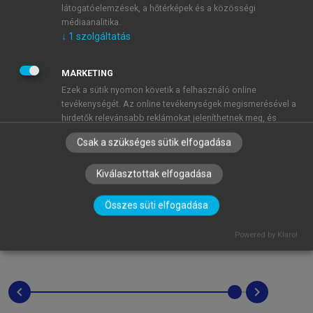
látogatóelemzések, a hőtérképek és a közösségi
médiaanalitika.
↓
1
szolgáltatás
MARKETING
Ezek a sütik nyomon követik a felhasználó online
tevékenységét. Az online tevékenységek megismerésével a
hirdetők relevánsabb reklámokat jeleníthetnek meg, és
korlátozhatják, hogy a felhasználó hány alkalommal láthat
Csak a szükséges sütik elfogadása
egy hirdetést. Ezek a sütik más szervezetekkel és hirdetőkkel
is megoszthatják ezeket az információkat. Ezek állandó
Kiválasztottak elfogadása
sütik, amelyek szinte mindig egy harmadik féltől származnak.
↓
2
szolgáltatás
Összes süti elfogadása
MŰKÖDÉSHEZ ELENGEDHETETLEN
(mindig szükséges)
Powered by Klaro!
Ezek a sütik elengedhetetlenek az oldalunkon történő
böngészéshez,a funkciók használatához, és a felhasználók
nem tilthatják le azokat. A feltétlenül szükséges sütik közé
tartoznak többek között a személyre szabott beállításokat
chevron_left
chevron_right
kezelő sütik.
↓
3
szolgáltatás