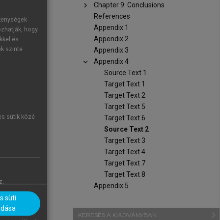
chevron_right
Chapter 9: Conclusions
References
ékenységek
Appendix 1
ozhatják, hogy
Appendix 2
kkel és
ek szinte
Appendix 3
chevron_right
Appendix 4
Source Text 1
Target Text 1
Target Text 2
Target Text 5
es sütik közé
Target Text 6
Source Text 2
Target Text 3
Target Text 4
Target Text 7
Target Text 8
z.
Appendix 5
 süti
adása
navigate_next
KERESÉS A KIADVÁNYBAN