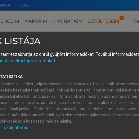
KNAK
SÚGÓ
VENCEIM
MAPPÁIM
KIVONATAIM
LETÖLTÉSEIM
Argumentative Political Newspaper Articles
›
Appendix 4
›
Source Text 2
 LISTÁJA
és testreszabhatja az önről gyűjtött információkat.
További információért 
adatvédelmi tájékoztatónkat
.
TATISZTIKA
 statisztikai sütiket „teljesítménysütiknek” is nevezik. Ezek a sütik információka
ebhely használatának módjáról, többek között arról, hogy milyen oldalakat kere
ilyen linkekre kattintott. Ezek az információk a felhasználó azonosítására nem
asználhatóak, mivel az adatok összesítettek és anonimizáltak. Céljuk kizáróla
unkcióinak javítása. Ezek közé tartoznak a harmadik féltől származó elemzési
zolgáltatásokhoz tartozó sütik; ilyen elemzési szolgáltatások a látogatóelemz
őtérképek és a közösségi médiaanalitika.
1
szolgáltatás