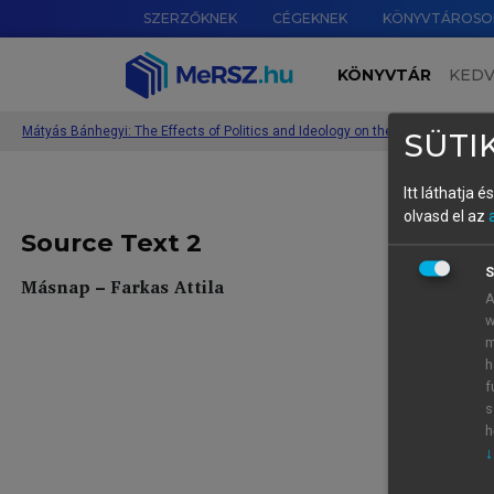
SZERZŐKNEK
CÉGEKNEK
KÖNYVTÁROSO
KÖNYVTÁR
KED
Mátyás Bánhegyi: The Effects of Politics and Ideology on the Translation of 
SÜTIK
Itt láthatja 
olvasd el az
Source Text 2
S
Másnap – Farkas Attila
A
w
m
h
f
s
h
↓