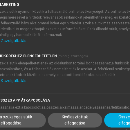
MARKETING
zek a sütik nyomon követik a felhasználó online tevékenységét. Az online tev
egismerésével a hirdetők relevánsabb reklámokat jeleníthetnek meg, és korlát
 felhasználó hány alkalommal láthat egy hirdetést. Ezek a sütik más szervezete
irdetőkkel is megoszthatják ezeket az információkat. Ezek állandó sütik, amely
indig egy harmadik féltől származnak.
2
szolgáltatás
ŰKÖDÉSHEZ ELENGEDHETETLEN
(mindig szükséges)
zek a sütik elengedhetetlenek az oldalunkon történő böngészéshez,a funkciók
asználatához, és a felhasználók nem tilthatják le azokat. A feltétlenül szükség
artoznak többek között a személyre szabott beállításokat kezelő sütik.
3
szolgáltatás
SSZES APP ÁTKAPCSOLÁSA
asználja ezt a kapcsolót az összes alkalmazás engedélyezéséhez/letiltásáho
a szükséges sütik
Kiválasztottak
Összes
elfogadása
elfogadása
elfog