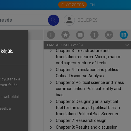
Political Newspaper Articles
ELŐFIZETÉS
EN
Copyright page
person
Series editors’ foreword
search
BELÉPÉS
chevron_right
Chapter 1: Introduction
chevron_right
Chapter 2: Functions of
argumentative texts: Hoey’s
Problem-Solution Models
navigate_next
TARTALOMJEGYZÉK
chevron_right
Chapter 3: Text structure and
kérjük,
translation research: Micro-, macro-
and superstructure of texts
chevron_right
Chapter 4: Translation and politics:
Critical Discourse Analysis
t gyűjtenek a
chevron_right
Chapter 5: Political science and mass
sett fel és
communication: Political reality and
bias
g a weboldal
chevron_right
Chapter 6: Designing an analytical
tool for the study of political bias in
ések, a
translation: Political Bias Screener
chevron_right
Chapter 7: Research design
chevron_right
Chapter 8: Results and discussion