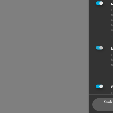
E
m
a
h
m
↓
M
E
h
t
↓
Ö
H
Csak 