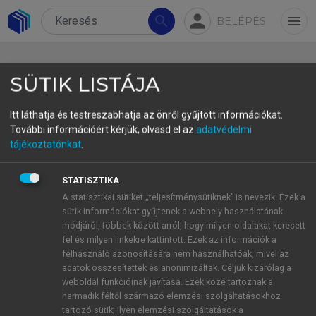
person
search
menu
BELÉPÉS
SÜTIK LISTÁJA
Itt láthatja és testreszabhatja az önről gyűjtött információkat.
További információért kérjük, olvasd el az
adatvédelmi
5.2.1. A beágyazott
tájékoztatónkat
.
megnyilatkozásokat strukturáló
STATISZTIKA
paratextusok
A statisztikai sütiket „teljesítménysütiknek” is nevezik. Ezek a
A beágyazott megnyilatkozásokat strukturáló
sütik információkat gyűjtenek a webhely használatának
paratextusokból jóval kisebb arányban fordultak
módjáról, többek között arról, hogy milyen oldalakat keresett
fel és milyen linkekre kattintott. Ezek az információk a
elő az anyagban, az összes vizsgált paratextusnak
felhasználó azonosítására nem használhatóak, mivel az
mindössze 5%-a került ki ebből a típusból (ami
adatok összesítettek és anonimizáltak. Céljuk kizárólag a
284 db paratextust jelent). Az
5. kép
a
weboldal funkcióinak javítása. Ezek közé tartoznak a
paratextusoknak ezt a típusát szemlélteti.
harmadik féltől származó elemzési szolgáltatásokhoz
tartozó sütik; ilyen elemzési szolgáltatások a