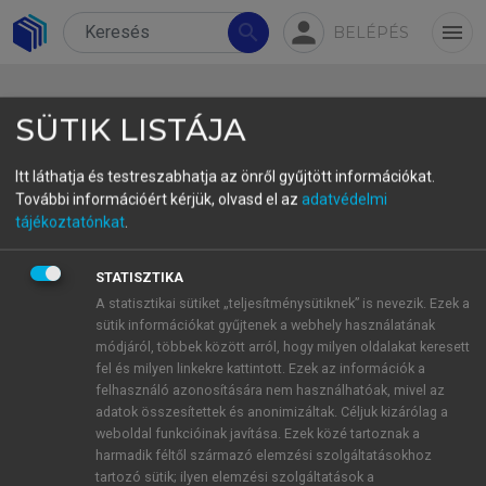
person
search
menu
BELÉPÉS
SÜTIK LISTÁJA
Itt láthatja és testreszabhatja az önről gyűjtött információkat.
További információért kérjük, olvasd el az
adatvédelmi
tájékoztatónkat
.
DEVELOPING STUDENTS’
CULTURAL DIVERSITY
STATISZTIKA
AWARENESS AND
A statisztikai sütiket „teljesítménysütiknek” is nevezik. Ezek a
sütik információkat gyűjtenek a webhely használatának
INTERCULTURAL
módjáról, többek között arról, hogy milyen oldalakat keresett
fel és milyen linkekre kattintott. Ezek az információk a
COMMUNICATIVE
felhasználó azonosítására nem használhatóak, mivel az
adatok összesítettek és anonimizáltak. Céljuk kizárólag a
COMPETENCE IN ENGLISH
weboldal funkcióinak javítása. Ezek közé tartoznak a
harmadik féltől származó elemzési szolgáltatásokhoz
CLASSES
tartozó sütik; ilyen elemzési szolgáltatások a