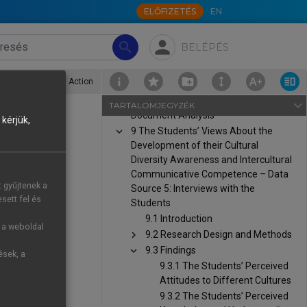
ELŐFIZETÉS
EN
chevron_right
8 Analysis of the Approach of the
School to the Development of
person
Cultural Diversity Awareness (CDA)
search
BELÉPÉS
and Intercultural Communicative
Competence (ICC) in the English
ical Education and Action
Curriculum, Syllabuses and Official
Documents – Data Source 4:
navigate_next
TARTALOMJEGYZÉK
Document Analysis
kérjük,
chevron_right
9 The Students’ Views About the
Development of their Cultural
ction
Diversity Awareness and Intercultural
Communicative Competence – Data
 and beliefs.
t gyűjtenek a
Source 5: Interviews with the
rong cultural
sett fel és
Students
e culture and
9.1 Introduction
ct with their
g a weboldal
chevron_right
9.2 Research Design and Methods
s written in
chevron_right
9.3 Findings
ések, a
9.3.1 The Students’ Perceived
tions in the
Attitudes to Different Cultures
9.3.2 The Students’ Perceived
from certain