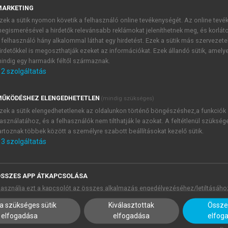
y came to identify values and beliefs, the less visible aspec
MARKETING
 generalisations, as when Max concluded, “You can be friends
zek a sütik nyomon követik a felhasználó online tevékenységét. Az online tev
 thing.”
egismerésével a hirdetők relevánsabb reklámokat jeleníthetnek meg, és korlát
 felhasználó hány alkalommal láthat egy hirdetést. Ezek a sütik más szervezete
ultural differences to historical backgrounds. “It’s mainly b
irdetőkkel is megoszthatják ezeket az információkat. Ezek állandó sütik, amely
, adding that beliefs and customs were passed down through 
indig egy harmadik féltől származnak.
d their history made their culture.” Although these observat
2
szolgáltatás
udents’ attempts to understand cultural difference beyond s
ŰKÖDÉSHEZ ELENGEDHETETLEN
(mindig szükséges)
le from different cultures, all students recognised its valu
zek a sütik elengedhetetlenek az oldalunkon történő böngészéshez,a funkciók
asználatához, és a felhasználók nem tilthatják le azokat. A feltétlenül szükség
iendships to acquiring better communication skills. Maveric
artoznak többek között a személyre szabott beállításokat kezelő sütik.
tand people… I do that on a daily basis.” Others, like Lukas
3
szolgáltatás
ach someone… try to speak with them in a way they are comfor
ry part of both travel and social integration.
ess to take action against discrimination and bias. Most 
SSZES APP ÁTKAPCSOLÁSA
 need some people who are brave enough to protest and t
asználja ezt a kapcsolót az összes alkalmazás engedélyezéséhez/letiltásáho
ated for raising awareness via social media, involving adult
a szükséges sütik
Kiválasztottak
Összes
force in extreme cases. Benjamin candidly said, “I would just
elfogadása
elfogadása
elfog
ws indicated a readiness to act, they also revealed limited 