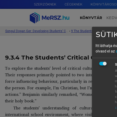
SZERZŐKNEK
CÉGEKNEK
KÖNYVTÁROSO
KÖNYVTÁR
KED
Songul Dogan Ger: Developing Students’ Cultural Diversity Awareness and Intercultural Communicative Competence in English Classes
›
SÜTIK
Itt láthatja 
olvasd el az
9.3.4 The Students’ Critical Cultur
S
To explore the students’ level of critical cultural awarenes
A
Their responses primarily pointed to two interrelated fact
w
force influencing behaviour, particularly in relation to ge
m
the person. For example, I’m Christian, but I’m not very re
h
f
actions.” Benjamin similarly remarked, “Women cannot get 
s
their holy book.”
h
The students’ understanding of cultural variation
↓
international school environment, where visible markers 