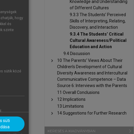
Knowledge and Understanding
ts of culture
of Different Cultures
, but you're
ékenységek
9.3.3 The Students’ Perceived
ozhatják, hogy
Skills of Interpreting, Relating,
kkel és
ecause of the
Discovery, and Interaction
ek szinte
generations.
9.3.4 The Students’ Critical
Cultural Awareness/Political
ions were at
Education and Action
urface-level
9.4 Discussion
chevron_right
10 The Parents’ Views About Their
e. They cited
Children’s Development of Cultural
es sütik közé
k reflected,
Diversity Awareness and Intercultural
, emphasised
Communicative Competence – Data
Source 6: Interviews with the Parents
table with.”
11 Overall Conclusions
chevron_right
12 Implications
stressed the
13 Limitations
ry to change
z.
chevron_right
14 Suggestions for Further Research
s, or calling
 süti
 fight him. I
adása
navigate_next
KERESÉS A KIADVÁNYBAN
knowledge of