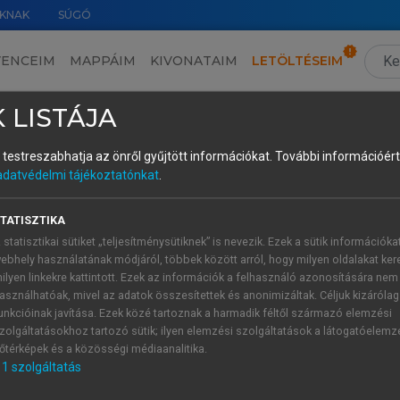
KNAK
SÚGÓ
VENCEIM
MAPPÁIM
KIVONATAIM
LETÖLTÉSEIM
9 The Students’ Views About the Development of their Cultural Diversity Awareness and Intercultural Communicative Competence – Data Source 5: Interviews with the Students
›
9.3 Findings
›
9.3.4 The Students’ Critical Cultural Awareness/Polit
 LISTÁJA
és testreszabhatja az önről gyűjtött információkat.
További információért 
adatvédelmi tájékoztatónkat
.
al Awareness/Political Education and A
TATISZTIKA
s, I asked what they thought shaped people’s attitudes, values,
 statisztikai sütiket „teljesítménysütiknek” is nevezik. Ezek a sütik információka
ors: religion and history. Many students saw religion as a st
ebhely használatának módjáról, többek között arról, hogy milyen oldalakat kere
nder norms. Pierre explained, “People’s attitudes depend on th
ilyen linkekre kattintott. Ezek az információk a felhasználó azonosítására nem
ligious. Some Muslims are very religious and must be very stri
asználhatóak, mivel az adatok összesítettek és anonimizáltak. Céljuk kizáróla
unkcióinak javítása. Ezek közé tartoznak a harmadik féltől származó elemzési
close to men because of their religion… probably because it i
zolgáltatásokhoz tartozó sütik; ilyen elemzési szolgáltatások a látogatóelemz
őtérképek és a közösségi médiaanalitika.
 through religion often stemmed from their daily interac
1
szolgáltatás
of religion—such as dietary customs, clothing, and absence 