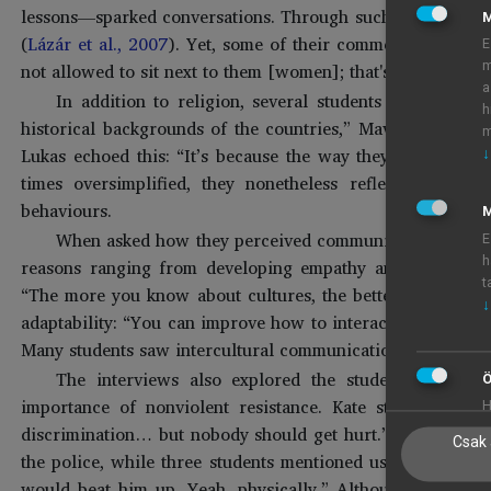
lessons—sparked conversations. Through such encounters, the
(
Lázár et al., 2007
). Yet, some of their comments revealed
E
not allowed to sit next to them [women]; that's the religion
m
a
In addition to religion, several students attributed c
h
historical backgrounds of the countries,” Maverick noted
m
Lukas echoed this: “It’s because the way they grew up an
↓
times oversimplified, they nonetheless reflected the st
behaviours.
M
When asked how they perceived communication with peop
E
h
reasons ranging from developing empathy and building fr
t
“The more you know about cultures, the better you unders
↓
adaptability: “You can improve how to interact and appro
Many students saw intercultural communication as a necessa
The interviews also explored the students’ willingn
Ö
importance of nonviolent resistance. Kate stated, “We
H
discrimination… but nobody should get hurt.” Several advoc
Csak 
the police, while three students mentioned using physical 
would beat him up. Yeah, physically.” Although these vie