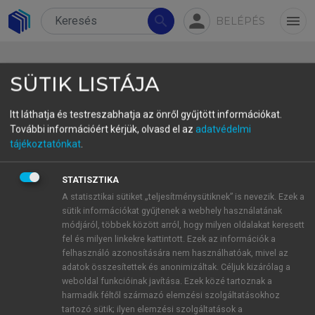
person
search
menu
BELÉPÉS
SÜTIK LISTÁJA
Itt láthatja és testreszabhatja az önről gyűjtött információkat.
További információért kérjük, olvasd el az
adatvédelmi
9.4 Discussion
tájékoztatónkat
.
The analysis of Data Source 5 offers insights into
STATISZTIKA
the extent to which the participating students
A statisztikai sütiket „teljesítménysütiknek” is nevezik. Ezek a
demonstrated elements of CDA and ICC in the
sütik információkat gyűjtenek a webhely használatának
context of their multicultural school environment.
módjáról, többek között arról, hogy milyen oldalakat keresett
fel és milyen linkekre kattintott. Ezek az információk a
While the students exhibited openness, curiosity,
felhasználó azonosítására nem használhatóak, mivel az
and respect towards cultural diversity, many of
adatok összesítettek és anonimizáltak. Céljuk kizárólag a
these attitudes were instinctively developed
weboldal funkcióinak javítása. Ezek közé tartoznak a
through their everyday interactions with peers
harmadik féltől származó elemzési szolgáltatásokhoz
tartozó sütik; ilyen elemzési szolgáltatások a