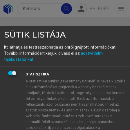
person
search
menu
BELÉPÉS
SÜTIK LISTÁJA
Itt láthatja és testreszabhatja az önről gyűjtött információkat.
További információért kérjük, olvasd el az
adatvédelmi
2.1.5 Multiculturalism
tájékoztatónkat
.
The term “multiculturalism” is used throughout the
STATISZTIKA
monograph in relation to cultural diversity and
A statisztikai sütiket „teljesítménysütiknek” is nevezik. Ezek a
interculturalism, thus a definition is required.
sütik információkat gyűjtenek a webhely használatának
Despite their similarity, the words
módjáról, többek között arról, hogy milyen oldalakat keresett
fel és milyen linkekre kattintott. Ezek az információk a
“multiculturalism” and “interculturalism” differ in
felhasználó azonosítására nem használhatóak, mivel az
both semantic meaning and usage in the literature,
adatok összesítettek és anonimizáltak. Céljuk kizárólag a
as
Arasaratnam (2013)
has highlighted. According
weboldal funkcióinak javítása. Ezek közé tartoznak a
to her, multiculturalism refers to cultural plurality,
harmadik féltől származó elemzési szolgáltatásokhoz
tartozó sütik; ilyen elemzési szolgáltatások a