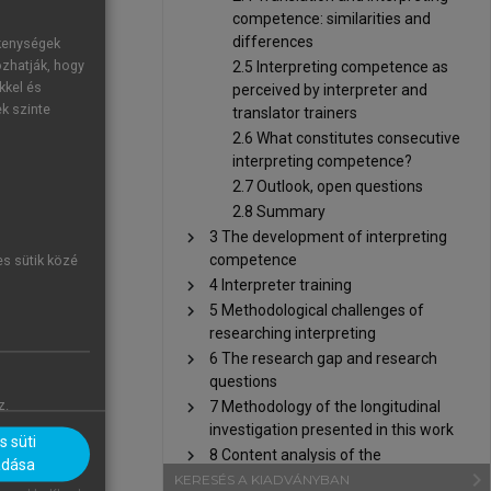
ty (
Fähigkeit
)
competence: similarities and
differences
ékenységek
ing, students
ozhatják, hogy
2.5 Interpreting competence as
kkel és
perceived by interpreter and
ek szinte
translator trainers
upposed.
2.6 What constitutes consecutive
 psychology,
interpreting competence?
2.7 Outlook, open questions
2.8 Summary
reting. These
chevron_right
3 The development of interpreting
competence
es sütik közé
, and target
chevron_right
4 Interpreter training
chevron_right
5 Methodological challenges of
researching interpreting
chevron_right
6 The research gap and research
questions
z.
chevron_right
7 Methodology of the longitudinal
investigation presented in this work
 süti
chevron_right
8 Content analysis of the
adása
navigate_next
consecutively interpreted Hungarian
KERESÉS A KIADVÁNYBAN