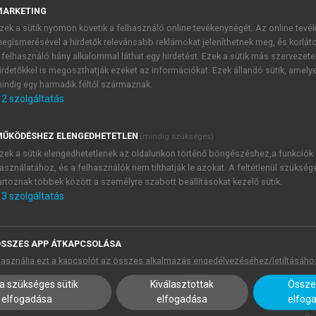
petence: i) (conscious) knowledge (
Wissen
) ii) (routine) abili
MARKETING
zek a sütik nyomon követik a felhasználó online tevékenységét. Az online tev
 as problem-solving case studies; in the course of their train
egismerésével a hirdetők relevánsabb reklámokat jeleníthetnek meg, és korlát
 felhasználó hány alkalommal láthat egy hirdetést. Ezek a sütik más szervezete
irdetőkkel is megoszthatják ezeket az információkat. Ezek állandó sütik, amely
 the existence of an interpreting-specific cognitive style is s
indig egy harmadik féltől származnak.
ough an interdisciplinary approach, involving cognitive
2
szolgáltatás
miotics, and cultural studies.
ŰKÖDÉSHEZ ELENGEDHETETLEN
(mindig szükséges)
s, listing thirty of such action types for consecutive interp
zek a sütik elengedhetetlenek az oldalunkon történő böngészéshez,a funkciók
asználatához, és a felhasználók nem tilthatják le azokat. A feltétlenül szükség
ion, understanding and processing the source language text
artoznak többek között a személyre szabott beállításokat kezelő sütik.
3
szolgáltatás
SSZES APP ÁTKAPCSOLÁSA
asználja ezt a kapcsolót az összes alkalmazás engedélyezéséhez/letiltásáho
a szükséges sütik
Kiválasztottak
Összes
elfogadása
elfogadása
elfog