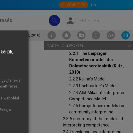
List of Abbreviations
ELŐFIZETÉS
EN
Introduction
chevron_right
1 Interpreting
person
search
BELÉPÉS
chevron_right
2 Interpreting competence
2.1 Interpreting competence
defined
herdidaktik (Kutz, 2010)
chevron_right
2.2 Modelling interpreting
navigate_next
TARTALOMJEGYZÉK
competence
kérjük,
2.2.1 The Leipziger
Kompetenzmodell der
10)
Dolmetscherdidaktik (Kutz,
2010)
he model was
2.2.2 Kalina’s Model
t gyűjtenek a
2.2.3 Pöchhacker’s Model
sett fel és
 other words
2.2.4 Albl-Mikasa’s Interpreter
g a weboldal
Competence Model
2.2.5 Competence models for
 another and
ések, a
community interpreting
2.3 A summary of the models of
(for example
interpreting competence
2.4 Translation and interpreting