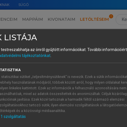
KNAK
SÚGÓ
VENCEIM
MAPPÁIM
KIVONATAIM
LETÖLTÉSEIM
2.2 Modelling interpreting competence
›
2.2.1 The Leipziger Kompetenzmodell der Dolmetsc
 LISTÁJA
és testreszabhatja az önről gyűjtött információkat.
További információért 
adatvédelmi tájékoztatónkat
.
l der Dolmetscherdidaktik (Kutz, 20
TATISZTIKA
etenzmodell
during the 1980’s at the University of Leipzig. T
 statisztikai sütiket „teljesítménysütiknek” is nevezik. Ezek a sütik információka
on seven principles (
Kutz, 2010
, p. 197):
ebhely használatának módjáról, többek között arról, hogy milyen oldalakat kere
 different interpreting-specific actions (
Handlungstypen
), in
ilyen linkekre kattintott. Ezek az információk a felhasználó azonosítására nem
asználhatóak, mivel az adatok összesítettek és anonimizáltak. Céljuk kizáróla
ub)-processes in interpreting” (
Albl-Mikasa, 2012
, p. 60).
unkcióinak javítása. Ezek közé tartoznak a harmadik féltől származó elemzési
preting competence forms; these forms are different from one
zolgáltatásokhoz tartozó sütik; ilyen elemzési szolgáltatások a látogatóelemz
őtérképek és a közösségi médiaanalitika.
 parts and parts that are related to other competences 
1
szolgáltatás
ed into interpreting competence.