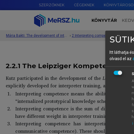
SZERZŐKNEK
CÉGEKNEK
KÖNYVTÁROSO
KÖNYVTÁR
KED
Mária Bakti: The development of interpreting competence
›
2 Interpreting competence
›
SÜTIK
Itt láthatja 
olvasd el az
2.2.1 The Leipziger Kompetenzmodel
S
Kutz participated in the development of the
Leipziger Komp
A
explicitly developed for interpreter training, and is based 
w
Interpreting competence means the ability to carry out
m
h
“internalized prototypical knowledge schemata about (s
f
Interpreting competence is the sum of different inter
s
have different weight in interpreter training.
h
Interpreting competence has interpreting-specific
↓
communicative competence). These should be integrat