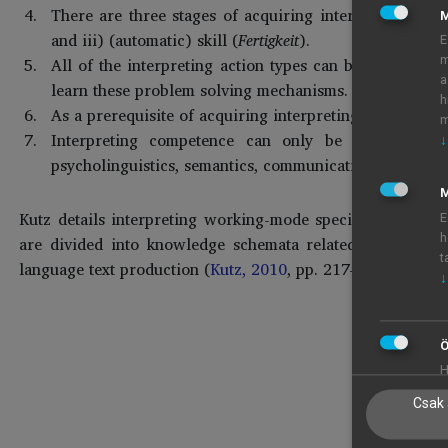
There are three stages of acquiring interpreting com
and iii) (automatic) skill (
Fertigkeit
).
E
All of the interpreting action types can be considered
m
a
learn these problem solving mechanisms.
h
As a prerequisite of acquiring interpreting competence,
m
Interpreting competence can only be described thr
↓
psycholinguistics, semantics, communication studies, se
M
Kutz details interpreting working-mode specific action type
E
h
are divided into knowledge schemata related to preparat
t
language text production (
Kutz, 2010
, pp. 217–218).
↓
Ö
H
Csak 