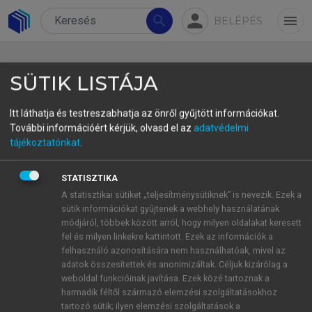
person
search
menu
BELÉPÉS
SÜTIK LISTÁJA
Itt láthatja és testreszabhatja az önről gyűjtött információkat.
További információért kérjük, olvasd el az
adatvédelmi
3.3 Summary
tájékoztatónkat
.
Chapter three summarized the models of the
STATISZTIKA
development of translation competence and the
A statisztikai sütiket „teljesítménysütiknek” is nevezik. Ezek a
models describing the development of interpreting
sütik információkat gyűjtenek a webhely használatának
expertise. It can be stated that expertise has
módjáról, többek között arról, hogy milyen oldalakat keresett
fel és milyen linkekre kattintott. Ezek az információk a
numerous similarities with competence.
felhasználó azonosítására nem használhatóak, mivel az
The most important results and assumptions
adatok összesítettek és anonimizáltak. Céljuk kizárólag a
that are of relevance for the investigations
weboldal funkcióinak javítása. Ezek közé tartoznak a
harmadik féltől származó elemzési szolgáltatásokhoz
presented in this monograph are the following.
tartozó sütik; ilyen elemzési szolgáltatások a