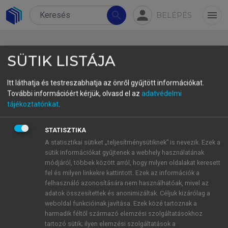
person
search
menu
BELÉPÉS
SÜTIK LISTÁJA
Itt láthatja és testreszabhatja az önről gyűjtött információkat.
További információért kérjük, olvasd el az
adatvédelmi
11.1.1 Definitions of cohesion
tájékoztatónkat
.
Cohesion has several definitions and approaches in
STATISZTIKA
text linguistics (
Károly, 2014
, p. 55) and even
A statisztikai sütiket „teljesítménysütiknek” is nevezik. Ezek a
though it is seen as a rather controversial term,
sütik információkat gyűjtenek a webhely használatának
most authors consider it as one of the basic
módjáról, többek között arról, hogy milyen oldalakat keresett
fel és milyen linkekre kattintott. Ezek az információk a
aspects of textuality.
felhasználó azonosítására nem használhatóak, mivel az
De Beaugrande and Dressler list Cohesion as
adatok összesítettek és anonimizáltak. Céljuk kizárólag a
one of the seven standards of textuality, together
weboldal funkcióinak javítása. Ezek közé tartoznak a
harmadik féltől származó elemzési szolgáltatásokhoz
with Coherence, Intentionality, Acceptability,
tartozó sütik; ilyen elemzési szolgáltatások a