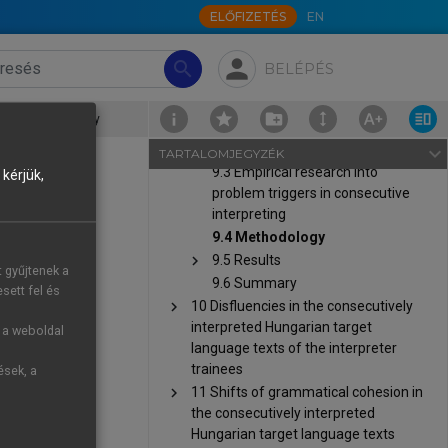
ELŐFIZETÉS
EN
triggers in the source language texts
9.1 Problem triggers and coping
person
tactics in simultaneous
search
BELÉPÉS
interpreting (SI)
9.2 Problem triggers and coping
›
9.4 Methodology
tactics in consecutive interpreting
(CI)
navigate_next
TARTALOMJEGYZÉK
9.3 Empirical research into
kérjük,
problem triggers in consecutive
interpreting
9.4 Methodology
er semester 2
chevron_right
9.5 Results
t gyűjtenek a
s used after
9.6 Summary
sett fel és
e 7.4
for the
chevron_right
10 Disfluencies in the consecutively
interpreted Hungarian target
g a weboldal
language texts of the interpreter
ns with high
trainees
ések, a
 the SL text
chevron_right
11 Shifts of grammatical cohesion in
ensity, five
the consecutively interpreted
onsecutively
Hungarian target language texts