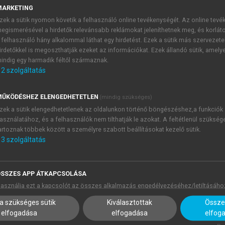
were two sections with high information density, three enume
MARKETING
nknown) names.
zek a sütik nyomon követik a felhasználó online tevékenységét. Az online tev
egismerésével a hirdetők relevánsabb reklámokat jeleníthetnek meg, és korlát
iggers in consecutively interpreted Hungarian target languag
 felhasználó hány alkalommal láthat egy hirdetést. Ezek a sütik más szervezete
ainee interpreters were identified based on
Gile (1995)
and
R
irdetőkkel is megoszthatják ezeket az információkat. Ezek állandó sütik, amely
indig egy harmadik féltől származnak.
2
szolgáltatás
ŰKÖDÉSHEZ ELENGEDHETETLEN
(mindig szükséges)
zek a sütik elengedhetetlenek az oldalunkon történő böngészéshez,a funkciók
asználatához, és a felhasználók nem tilthatják le azokat. A feltétlenül szükség
artoznak többek között a személyre szabott beállításokat kezelő sütik.
3
szolgáltatás
SSZES APP ÁTKAPCSOLÁSA
asználja ezt a kapcsolót az összes alkalmazás engedélyezéséhez/letiltásáho
a szükséges sütik
Kiválasztottak
Összes
elfogadása
elfogadása
elfog