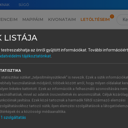
KNAK
SÚGÓ
VENCEIM
MAPPÁIM
KIVONATAIM
LETÖLTÉSEIM
by interpreter trainees to cope with problem triggers in the source language texts
 LISTÁJA
és testreszabhatja az önről gyűjtött információkat.
További információért 
adatvédelmi tájékoztatónkat
.
TATISZTIKA
ied in the SL texts. Problem triggers for the SL text used aft
 statisztikai sütiket „teljesítménysütiknek” is nevezik. Ezek a sütik információka
ng research into memory and interpreting, and for SL test
ebhely használatának módjáról, többek között arról, hogy milyen oldalakat kere
e author of this monograph (See chapter 7, section 7.3,
Tabl
ilyen linkekre kattintott. Ezek az információk a felhasználó azonosítására nem
asználhatóak, mivel az adatok összesítettek és anonimizáltak. Céljuk kizáróla
unkcióinak javítása. Ezek közé tartoznak a harmadik féltől származó elemzési
d semester of interpreter training, there were three sectio
zolgáltatásokhoz tartozó sütik; ilyen elemzési szolgáltatások a látogatóelemz
 numbers and one section with (potentially unknown) names. In
őtérképek és a közösségi médiaanalitika.
eter training, there was one section with high information d
1
szolgáltatás
with (potentially unknown) names. In the SL text students c