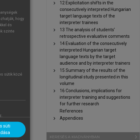
chevron_right
12 Explicitation shifts in the
rations, one
consecutively interpreted Hungarian
ékenységek
target language texts of the
ozhatják, hogy
e texts were
interpreter trainees
kkel és
ibas (2012)
.
chevron_right
13 The analysis of students’
ek szinte
retrospective evaluative comments
chevron_right
14 Evaluation of the consecutively
interpreted Hungarian target
language texts by the target
audience and by interpreter trainers
chevron_right
15 Summary of the results of the
es sütik közé
longitudinal study presented in this
volume
chevron_right
16 Conclusions, implications for
interpreter training and suggestions
for further research
References
z.
chevron_right
Appendices
 süti
adása
navigate_next
KERESÉS A KIADVÁNYBAN