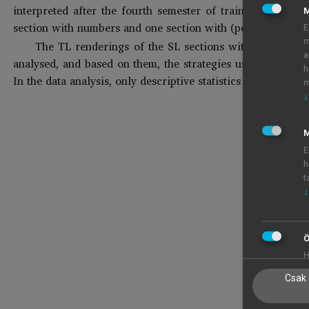
interpreted after the fourth semester of training, there 
section with numbers and one section with (potentially u
E
m
The TL renderings of the SL sections with problem tr
a
analysed, and based on them, the strategies used by the tr
h
In the data analysis, only descriptive statistics were used.
m
↓
M
E
h
t
↓
Ö
H
Csak 