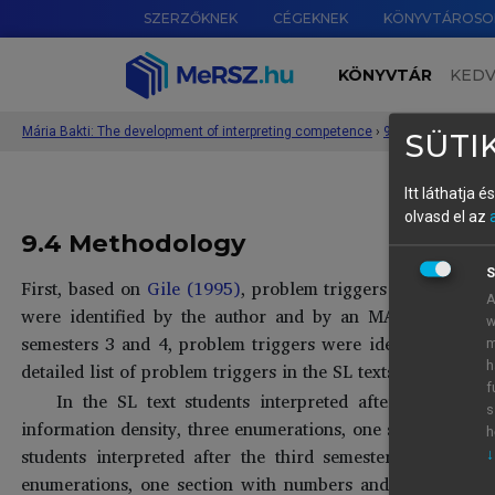
SZERZŐKNEK
CÉGEKNEK
KÖNYVTÁROSO
KÖNYVTÁR
KED
Mária Bakti: The development of interpreting competence
›
9 Strategies used 
SÜTIK
Itt láthatja 
olvasd el az
9.4 Methodology
S
First, based on
Gile (1995)
, problem triggers were identif
A
were identified by the author and by an MA student doi
w
semesters 3 and 4, problem triggers were identified by th
m
detailed list of problem triggers in the SL texts.)
h
f
In the SL text students interpreted after the secon
s
information density, three enumerations, one section with
h
students interpreted after the third semester of interpr
↓
enumerations, one section with numbers and one section 