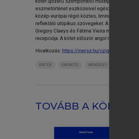
kötet újszerű szempontból mutatja be. Az elem
eszmetörténet eszközeivel egészítik ki. A könyv
közép-európai régió köztes, liminális helyzete k
reflektáló utópikus szövegeket. A műelemzések 
Gregory Claeys és Fátima Vieira munkássága. Ki
recepciója. A kötet először angol nyelven 2023
Hivatkozás:
https://mersz.hu/cziganyik-utopia-
BIBTEX
ENDNOTE
MENDELEY
ZOTERO
TOVÁBB A KÖNYVT