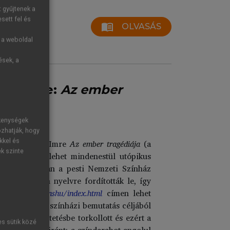
t gyűjtenek a
sett fel és
menu_book
OLVASÁS
g a weboldal
ések, a
ách Imre:
Az ember
ékenységek
ozhatják, hogy
kkel és
 hogy Madách Imre
Az ember tragédiája
(a
ek szinte
, ha nem is lehet mindenestül utópikus
 hogy 1883-ban a pesti Nemzeti Színház
vét negyven nyelvre fordították le, így
/menu_hu/transhu/index.html
címen lehet
gtöbb fordítás színházi bemutatás céljából
 előadás tüntetésbe torkollott és ezért a
es sütik közé
dést Madách iránt: a színdarabot angolul