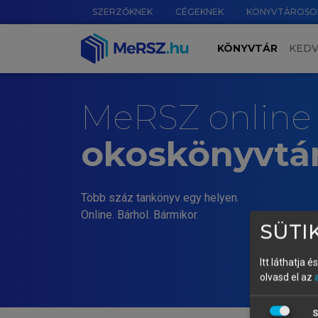
SZERZŐKNEK
CÉGEKNEK
KÖNYVTÁROSO
KÖNYVTÁR
KED
MeRSZ online
okoskönyvtá
Több száz tankönyv egy helyen.
Online. Bárhol. Bármikor.
SÜTIK
Itt láthatja 
olvasd el az
S