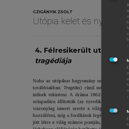
A
w
CZIGÁNYIK ZSOLT
m
Utópia kelet és nyugat 
h
f
s
h
↓
4. Félresikerült utópiák
tragédiája
E
m
a
Noha az utópikus hagyomány nem a legfont
h
továbbiakban:
Tragédia
) című műve, a legfon
m
műnek tekinteni. A dráma 1862-ben keletkez
↓
színpadára állították (az ezredik előadásra 
viszonylag ismert szerte a világon (a ford
M
hozzáférni, míg a fordítások legértőbb elemz
E
jött létre a világ számos pontján, gyakran nag
h
Habsburg elöljáróság betiltotta (
Gottlieb 2001