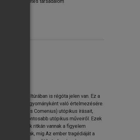
a avagy a tökéletes társadalom
űsítése
 a magyar kultúrában is régóta jelen van. Ez a
ok koherens hagyományként való értelmezésére.
us és Johannes Comenius) utópikus írásait,
 felének legfontosabb utópikus műveiről. Ezek
írásai, melyek ritkán vannak a figyelem
jából fontosak, míg Az ember tragédiáját a