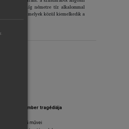
is létezik, míg németre tíz alkalommal
et is ihletett, melyek közül kiemelkedik a
z.
ban
ch Imre: Az ember tragédiája
Capillária című művei