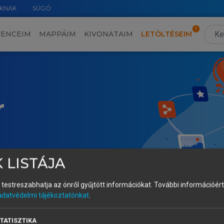
KNAK
SÚGÓ
VENCEIM
MAPPÁIM
KIVONATAIM
LETÖLTÉSEIM
r
 LISTÁJA
és testreszabhatja az önről gyűjtött információkat.
További információért 
adatvédelmi tájékoztatónkat
.
TATISZTIKA