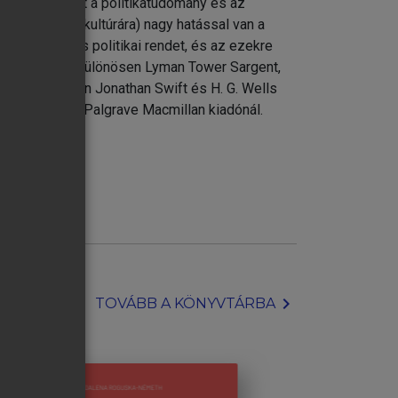
ka módszereit a politikatudomány és az
ban a magyar kultúrára) nagy hatással van a
 társadalmi és politikai rendet, és az ezekre
tópiakutatás, különösen Lyman Tower Sargent,
ata, különösen Jonathan Swift és H. G. Wells
 jelent meg a Palgrave Macmillan kiadónál.
chevron_right
TOVÁBB A KÖNYVTÁRBA