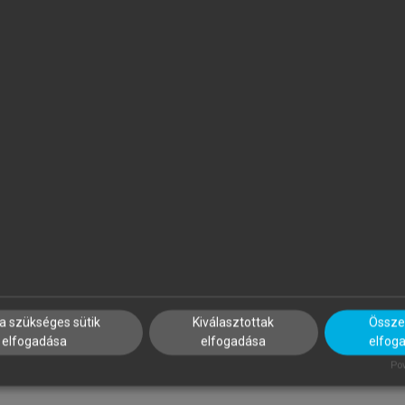
YIMESI TIMEA
MAGDALENA ROGUSKA-NÉM
lmozdulások és riturnáliák a
Mozgásban, múltban, nyelvb
ortárs francia és magyar
tányéron
rodalomban
a szükséges sütik
Kiválasztottak
Összes
elfogadása
elfogadása
elfog
Pow