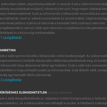
 statisztikai sütiket „teljesítménysütiknek” is nevezik. Ezek a sütik információka
ebhely használatának módjáról, többek között arról, hogy milyen oldalakat kere
ilyen linkekre kattintott. Ezek az információk a felhasználó azonosítására nem
között a magyar irodalomban
asználhatóak, mivel az adatok összesítettek és anonimizáltak. Céljuk kizáróla
unkcióinak javítása. Ezek közé tartoznak a harmadik féltől származó elemzési
zolgáltatásokhoz tartozó sütik; ilyen elemzési szolgáltatások a látogatóelemz
őtérképek és a közösségi médiaanalitika.
1
szolgáltatás
 az emberiség történelmében – Mad
MARKETING
zek a sütik nyomon követik a felhasználó online tevékenységét. Az online tev
egismerésével a hirdetők relevánsabb reklámokat jeleníthetnek meg, és korlát
 felhasználó hány alkalommal láthat egy hirdetést. Ezek a sütik más szervezete
osabb áramlat a magyar irodalomban, nem elhanyagolható,
irdetőkkel is megoszthatják ezeket az információkat. Ezek állandó sütik, amely
tosabb magyar dráma, jelentős utópikus vonásokat tartalmaz
indig egy harmadik féltől származnak.
ett, és a leggyakrabban játszott magyar színpadi mű azóta,
2
szolgáltatás
1963-ban került sor, vö.
Radó és Andor 2014
, 41). Madách mű
ítások gyűjteményéhez a
https://mek.oszk.hu/01900/01925/html
ŰKÖDÉSHEZ ELENGEDHETETLEN
(mindig szükséges)
ését Radó és Andor [2014] adta ki, ld. még
Andor 2018
). A le
zek a sütik elengedhetetlenek az oldalunkon történő böngészéshez,a funkciók
y sikerrel. Hogy egy fontos példát említsünk, az 1892-es prágai
asználatához, és a felhasználók nem tilthatják le azokat. A feltétlenül szükség
, 47). Angliában a Bloomsbury társaság mutatott nagy érdeklő