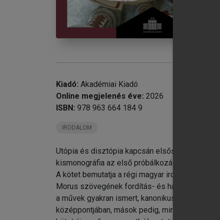
chevron_right
7.
chevron_right
8.
9.
Bi
Kiadó:
Akadémiai Kiadó
Online megjelenés éve:
2026
ISBN:
978 963 664 184 9
IRODALOM
Utópia és disztópia kapcsán elsősorban angolszá
kismonográfia az első próbálkozás a magyar ir
A kötet bemutatja a régi magyar irodalom és a 
Morus szövegének fordítás- és hatástörténetét
a művek gyakran ismert, kanonikus szerzők (Bess
középpontjában, mások pedig, mint Szathmári S