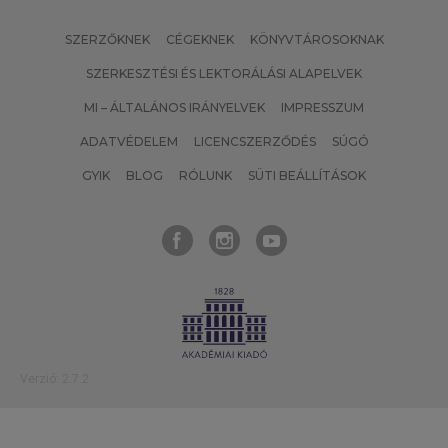
SZERZŐKNEK
CÉGEKNEK
KÖNYVTÁROSOKNAK
SZERKESZTÉSI ÉS LEKTORÁLÁSI ALAPELVEK
MI – ÁLTALÁNOS IRÁNYELVEK
IMPRESSZUM
ADATVÉDELEM
LICENCSZERZŐDÉS
SÚGÓ
GYIK
BLOG
RÓLUNK
SÜTI BEÁLLÍTÁSOK
Verzió: 2.7.2