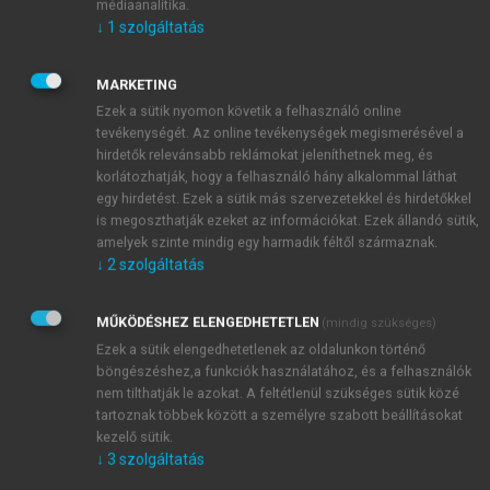
-
k
-
k
médiaanalitika.
=
AΔH
+
q
A
Δ
H̃
=:
A
Δ
H
+
q
F
, az optimális
k
k
k
k
↓
1
szolgáltatás
jóslás pedig
ŷ
(
t
+
k
|
t
) =
E
[
y
(
t
+
k
) -
H
(
q
)
e
(
t
+
k
)|
k
ℱ
].
t
MARKETING
Ezek a sütik nyomon követik a felhasználó online
tevékenységét. Az online tevékenységek megismerésével a
hirdetők relevánsabb reklámokat jeleníthetnek meg, és
korlátozhatják, hogy a felhasználó hány alkalommal láthat
egy hirdetést. Ezek a sütik más szervezetekkel és hirdetőkkel
is megoszthatják ezeket az információkat. Ezek állandó sütik,
amelyek szinte mindig egy harmadik féltől származnak.
↓
2
szolgáltatás
MŰKÖDÉSHEZ ELENGEDHETETLEN
(mindig szükséges)
Ezek a sütik elengedhetetlenek az oldalunkon történő
böngészéshez,a funkciók használatához, és a felhasználók
nem tilthatják le azokat. A feltétlenül szükséges sütik közé
tartoznak többek között a személyre szabott beállításokat
kezelő sütik.
↓
3
szolgáltatás