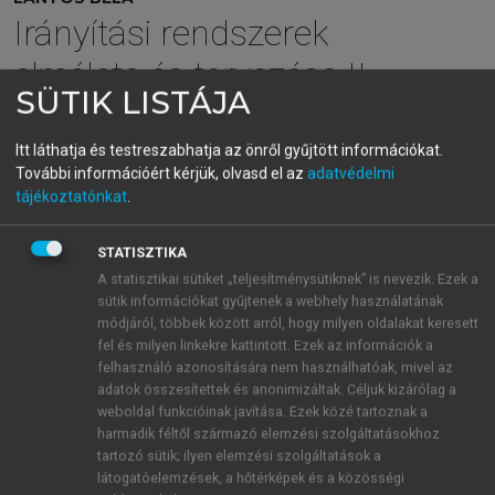
Irányítási rendszerek
elmélete és tervezése II.
SÜTIK LISTÁJA
Korszerű szabályozási rendszerek
Itt láthatja és testreszabhatja az önről gyűjtött információkat.
További információért kérjük, olvasd el az
adatvédelmi
menu_book
OLVASÁS
tájékoztatónkat
.
STATISZTIKA
A statisztikai sütiket „teljesítménysütiknek” is nevezik. Ezek a
MIMO prediktív irányítás színes
sütik információkat gyűjtenek a webhely használatának
zaj és általános struktúra
módjáról, többek között arról, hogy milyen oldalakat keresett
fel és milyen linkekre kattintott. Ezek az információk a
esetén
felhasználó azonosítására nem használhatóak, mivel az
adatok összesítettek és anonimizáltak. Céljuk kizárólag a
Színes zaj esetén a szakasz modellje
A
(
q
)
y
(
t
) =
weboldal funkcióinak javítása. Ezek közé tartoznak a
B
(
q
)
u
(
t –
1) +
C
(
q
) /
Δe
(
t
), a színes zaj modellje
H
=
harmadik féltől származó elemzési szolgáltatásokhoz
-1
-
k
A
C
/ Δ =
H
+
q
H̃
, az ebből balról
AΔ
-val való
tartozó sütik; ilyen elemzési szolgáltatások a
k
k
szorzással keletkező diophantoszi polinomegyenlet
C
látogatóelemzések, a hőtérképek és a közösségi