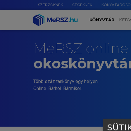
SZERZŐKNEK
CÉGEKNEK
KÖNYVTÁROSO
KÖNYVTÁR
KED
MeRSZ online
okoskönyvtá
Több száz tankönyv egy helyen.
Online. Bárhol. Bármikor.
SÜTIK