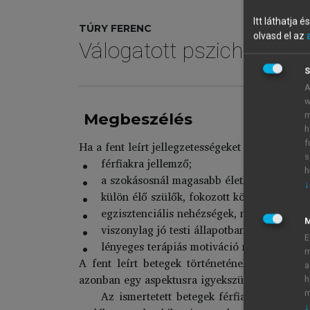
Itt láthatja 
TÚRY FERENC
olvasd el az
Válogatott pszichoterá
S
A
w
Megbeszélés
m
h
Ha a fent leírt jellegzetességeket az anorexia
f
s
férfiakra jellemző;
h
a szokásosnál magasabb életkorban jelentk
↓
külön élő szülők, fokozott kötődés anyjukh
egzisztenciális nehézségek, nincs stabil 
viszonylag jó testi állapotban stabilizálód
E
lényeges terápiás motiváció nincs (sem be
m
A fent leírt betegek történetének értelmezés
a
azonban egy aspektusra igyekszünk koncentráln
h
Az ismertetett betegek férfiak, akik rés
m
↓