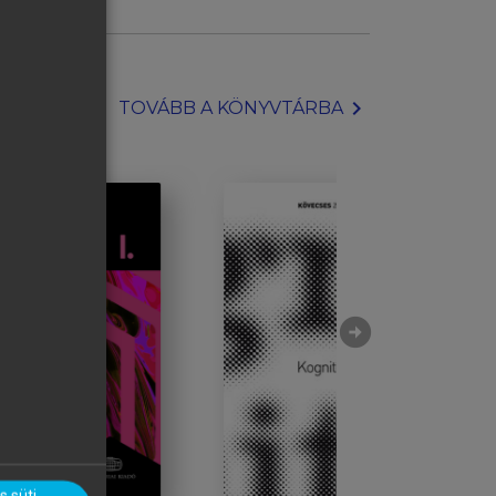
chevron_right
TOVÁBB A KÖNYVTÁRBA
arrow_circle_right