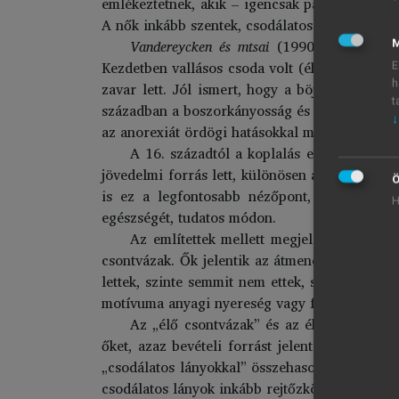
emlékeztetnek, akik – igencsak paradox képpe
A nők inkább szentek, csodálatos lányok, beteg
Vandereycken és mtsai
(1990), továbbá
V
M
Kezdetben vallásos csoda volt (éhező szentek)
E
h
zavar lett. Jól ismert, hogy a böjtök gyakor
t
században a boszorkányosság és az ördögi meg
↓
az anorexiát ördögi hatásokkal magyarázták, 
A 16. századtól a koplalás egyre inkább e
jövedelmi forrás lett, különösen a 19. század
Ö
is ez a legfontosabb nézőpont, kivéve az éh
H
egészségét, tudatos módon.
Az említettek mellett megjelentek az öné
csontvázak. Ők jelentik az átmenetet a vallás
lettek, szinte semmit nem ettek, sokan évekig
motívuma anyagi nyereség vagy feltűnésvágy is
Az „élő csontvázak” és az éhezőművészek 
őket, azaz bevételi forrást jelentett az éhez
„csodálatos lányokkal” összehasonlítva, s leí
csodálatos lányok inkább rejtőzködtek. A csod