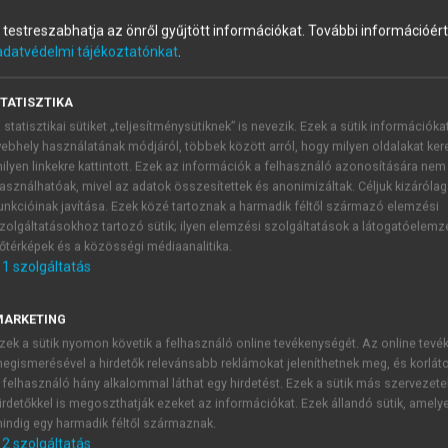
és testreszabhatja az önről gyűjtött információkat.
További információért 
adatvédelmi tájékoztatónkat
.
piás esettanulmányok
TATISZTIKA
 statisztikai sütiket „teljesítménysütiknek” is nevezik. Ezek a sütik információka
ebhely használatának módjáról, többek között arról, hogy milyen oldalakat kere
ilyen linkekre kattintott. Ezek az információk a felhasználó azonosítására nem
asználhatóak, mivel az adatok összesítettek és anonimizáltak. Céljuk kizáróla
 külön altípusának („éhezőművészek”) tartjuk, a következők leh
unkcióinak javítása. Ezek közé tartoznak a harmadik féltől származó elemzési
zolgáltatásokhoz tartozó sütik; ilyen elemzési szolgáltatások a látogatóelemz
őtérképek és a közösségi médiaanalitika.
ezik (20 éves kor után);
1
szolgáltatás
oz, nincs kielégítő partnerkapcsolat;
munkahely;
MARKETING
ott anorexia;
zek a sütik nyomon követik a felhasználó online tevékenységét. Az online tev
lső, sem külső).
egismerésével a hirdetők relevánsabb reklámokat jeleníthetnek meg, és korlát
ében több lehetőség kínálkozik, leginkább a szoros ödipális
 felhasználó hány alkalommal láthat egy hirdetést. Ezek a sütik más szervezete
i, ez az önéheztetés demonstratív és másodlagos előnyökkel j
irdetőkkel is megoszthatják ezeket az információkat. Ezek állandó sütik, amely
zben megélhetésre (ha szerényre is) használták az anorexiát
indig egy harmadik féltől származnak.
2
szolgáltatás