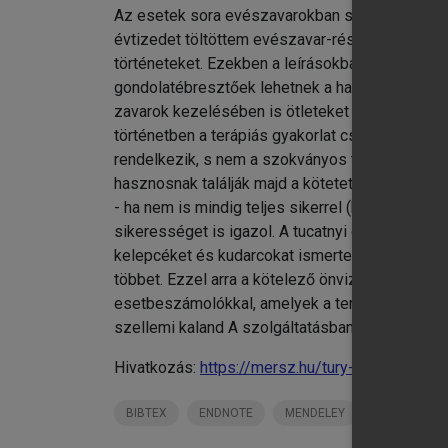
Az esetek sora evészavarokban szenvedők teráp
évtizedet töltöttem evészavar-részlegek élén, 
történeteket. Ezekben a leírásokban az orvosi 
gondolatébresztőek lehetnek a hasonló zavar
zavarok kezelésében is ötleteket adhat e néhány
történetben a terápiás gyakorlat csapdái, kínlód
rendelkezik, s nem a szokványos terapeutai hiú
hasznosnak találják majd a kötetet. Rögös út a mi
- ha nem is mindig teljes sikerrel (bár a gyóg
sikerességet is igazol. A tucatnyi esetleírás v
kelepcéket és kudarcokat ismertet, illusztrálan
többet. Ezzel arra a kötelező önvizsgálatra sze
esetbeszámolókkal, amelyek a terapeuta érdemeit
szellemi kaland A szolgáltatásban nem a szolgál
Hivatkozás:
https://mersz.hu/tury-valogatott-p
BIBTEX
ENDNOTE
MENDELEY
ZOTERO