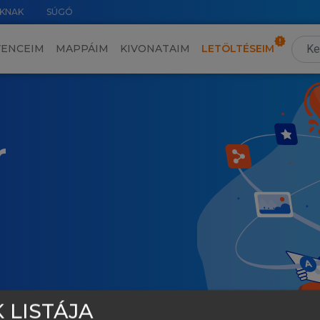
KNAK
SÚGÓ
VENCEIM
MAPPÁIM
KIVONATAIM
LETÖLTÉSEIM
r
 LISTÁJA