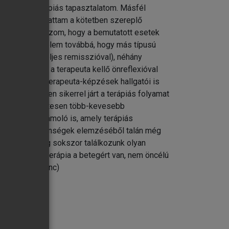
 legtöbb terápiás tapasztalatom. Másfél
ek közül válogattam a kötetben szereplő
ságok. Abban bízom, hogy a bemutatott esetek
zámára. Remélem továbbá, hogy más típusú
m is mindig teljes remisszióval), néhány
et tanulni, ha a terapeuta kellő önreflexióval
lán a pszichoterapeuta-képzések hallgatói is
hogy valamilyen sikerrel járt a terápiás folyamat
ok zöme természetesen több-kevesebb
an rövid beszámoló is, amely terápiás
i, de a sikertelenségek elemzéséből talán még
végezhető. Elég sokszor találkozunk olyan
 Lényeges: a terápia a betegért van, nem öncélú
at. (Túry Ferenc)