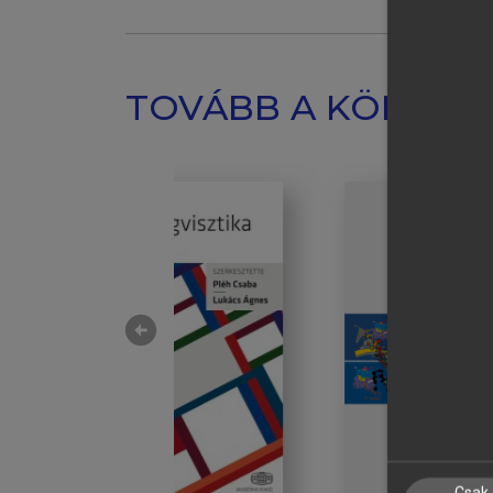
TOVÁBB A KÖNYVT
arrow_circle_left