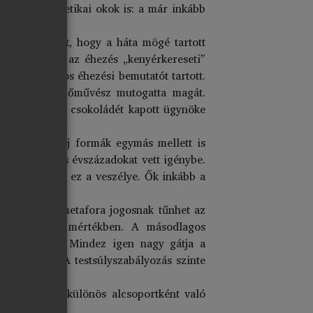
ák, valamint etikai okok is: a már inkább
áttetsző volt, hogy a háta mögé tartott
ak: számukra az éhezés „kenyérkereseti”
osaiban számos éhezési bemutatót tartott.
zerre hat éhezőművész mutogatta magát.
rótján át 5 kg csokoládét kapott ügynöke
n a régi és új formák egymás mellett is
e való kerülés évszázadokat vett igénybe.
ésének megvan ez a veszélye. Ők inkább a
z a különös metafora jogosnak tűnhet az
ilyen feltűnő mértékben. A másodlagos
erősödik fel. Mindez igen nagy gátja a
rült elérni. A testsúlyszabályozás szinte
 nem értek el.
zőművészek” különös alcsoportként való