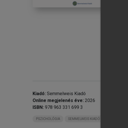
chevron_right
5.
chevron_right
6.
chevron_right
7.
chevron_right
8.
chevron_right
9.
chevron_right
10
chevron_right
11
chevron_right
12
13
Ir
Kiadó:
Semmelweis Kiadó
Online megjelenés éve:
2026
ISBN:
978 963 331 699 3
PSZICHOLÓGIA
SEMMELWEIS KIADÓ KÖNYVEI