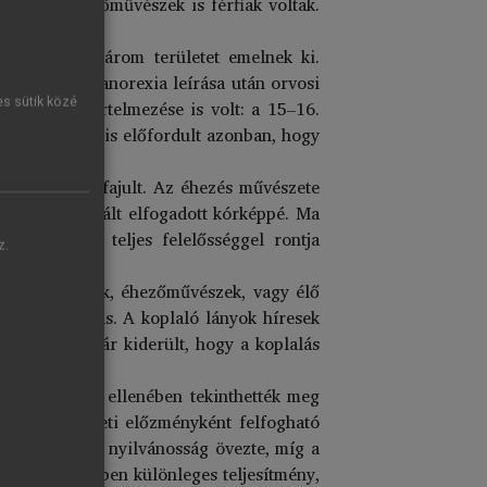
ket. Az éhezőművészek is férfiak voltak.
szefoglalva három területet emelnek ki.
eginkább az anorexia leírása után orvosi
es sütik közé
zonban más értelmezése is volt: a 15–16.
 e században is előfordult azonban, hogy
tványossággá fajult. Az éhezés művészete
orexia ekkor vált elfogadott kórképpé. Ma
gsztrájkoló teljes felelősséggel rontja
z.
odálatos lányok, éhezőművészek, vagy élő
vált a koplalás. A koplaló lányok híresek
osság volt, bár kiderült, hogy a koplalás
nt. Belépődíj ellenében tekinthették meg
dekes a történeti előzményként felfogható
ezőművészeket nyilvánosság övezte, míg a
űvészek esetében különleges teljesítmény,