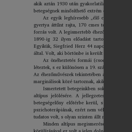
akik aztán 1930 után gyakorlatilag eltűntek, 
betegségnek minősíthető extrém éhezést nem t
Az egyik leghíresebb „élő csontváz” a f
gyertya áttűnt rajta, 170 cmes testmagasság 
forrás volt. A legismertebb éhezőművész az ol
1890-ig 32 ilyen előadást tartott, melyek 
Egyikük, Siegfried Herz 44 napos koplalással 
által. Volt, aki börtönbe is került csalás miatt.
Az önéheztetés formái (csoda, látványos
léteztek, s ez különösen a 19. században volt
Az éhezőművészek tekintetében a pszichiatriz
marginálisok közé tartoznak, akik viselkedését 
Ismertetett betegeinkben sok hasonlatos
altípus jelölésére. A jellegzetességek tö
betegségelőny előtérbe kerül, s ebben a fo
pszichoterápiának, ezért nem véletlen, hogy az
tudatos volt, s olyan szinten állt meg, amelyen
Minden altípus megismerése segítségére
körülírásával ez volt a jelen dolgozat célja.