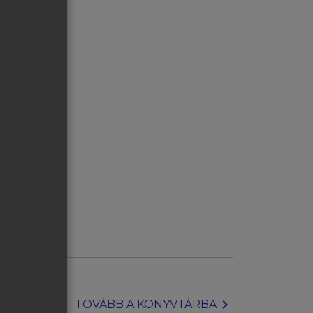
chevron_right
TOVÁBB A KÖNYVTÁRBA