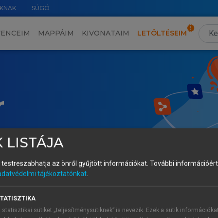
KNAK
SÚGÓ
VENCEIM
MAPPÁIM
KIVONATAIM
LETÖLTÉSEIM
r
 LISTÁJA
és testreszabhatja az önről gyűjtött információkat.
További információért 
adatvédelmi tájékoztatónkat
.
TATISZTIKA
 statisztikai sütiket „teljesítménysütiknek” is nevezik. Ezek a sütik információka