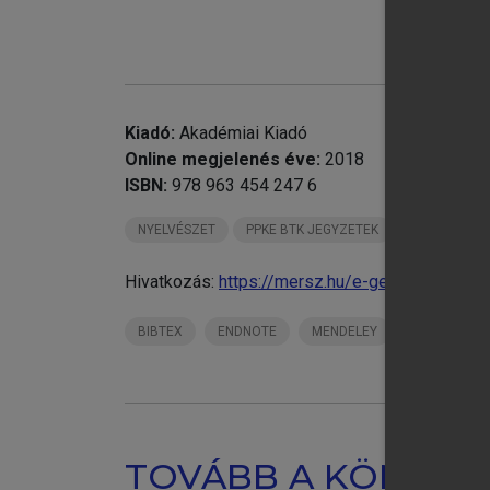
chevron_right
IV
chevron_right
V.
chevron_right
VI
chevron_right
VI
VI
Kiadó:
Akadémiai Kiadó
IX
Online megjelenés éve:
2018
ISBN:
978 963 454 247 6
NYELVÉSZET
PPKE BTK JEGYZETEK
Hivatkozás:
https://mersz.hu/e-gerstner-heged
BIBTEX
ENDNOTE
MENDELEY
ZOTERO
TOVÁBB A KÖNYVT