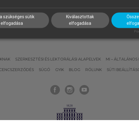
ewspaper Articles
a szükséges sütik
Kiválasztottak
Összes
elfogadása
elfogadása
elfog
Pow
KNAK
SZERKESZTÉSI ÉS LEKTORÁLÁSI ALAPELVEK
MI – ÁLTALÁNOS
ICENCSZERZŐDÉS
SÚGÓ
GYIK
BLOG
RÓLUNK
SÜTI BEÁLLÍTÁS