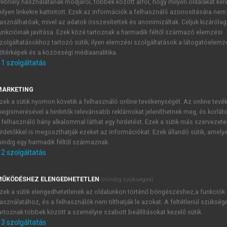
ebhely használatának módjáról, többek között arról, hogy milyen oldalakat kere
ilyen linkekre kattintott. Ezek az információk a felhasználó azonosítására nem
DŰS ATTILA
asználhatóak, mivel az adatok összesítettek és anonimizáltak. Céljuk kizáróla
v történetéből
unkcióinak javítása. Ezek közé tartoznak a harmadik féltől származó elemzési
zolgáltatásokhoz tartozó sütik; ilyen elemzési szolgáltatások a látogatóelemz
őtérképek és a közösségi médiaanalitika.
1
szolgáltatás
A tulajdonnevek története
MARKETING
zek a sütik nyomon követik a felhasználó online tevékenységét. Az online tev
tjén áll, a szótest közvetlenül vonatkozik a jeltárgyra: identi
egismerésével a hirdetők relevánsabb reklámokat jeleníthetnek meg, és korlát
i (szó, szerkezet, mondat) válhat névvé, továbbá, hogy fel
 felhasználó hány alkalommal láthat egy hirdetést. Ezek a sütik más szervezete
dás kell. A tulajdonnév a mondat szerkezetébe főnév(i csoport)
irdetőkkel is megoszthatják ezeket az információkat. Ezek állandó sütik, amely
indig egy harmadik féltől származnak.
2
szolgáltatás
TARTALOMJEGYZÉK
ŰKÖDÉSHEZ ELENGEDHETETLEN
(mindig szükséges)
zek a sütik elengedhetetlenek az oldalunkon történő böngészéshez,a funkciók
asználatához, és a felhasználók nem tilthatják le azokat. A feltétlenül szükség
jezetek a magyar nyelv történetéből
artoznak többek között a személyre szabott beállításokat kezelő sütik.
presszum
3
szolgáltatás