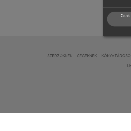
N
Csak 
SZERZŐKNEK
CÉGEKNEK
KÖNYVTÁROSO
L
Verzió: 2.7.2