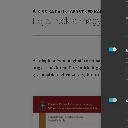
w
m
É. KISS KATALIN, GERSTNER KÁROLY, HEGE
h
Fejezetek a magyar nyel
f
s
h
↓
E
A tulajdonnév a meghatározottság emeltebb szin
m
hogy a névteremtő szándék függvényében bárm
a
grammatikai jellemzők is) kulturális többlettu
h
m
↓
M
E
h
Fe
t
Im
↓