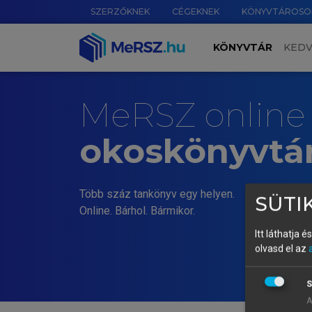
SZERZŐKNEK
CÉGEKNEK
KÖNYVTÁROSO
KÖNYVTÁR
KED
MeRSZ online
okoskönyvtá
Több száz tankönyv egy helyen.
SÜTIK
Online. Bárhol. Bármikor.
Itt láthatja 
olvasd el az
S
A