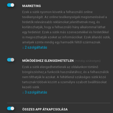
MARKETING
Ezek a sütik nyomon követik a felhasználó online
tevékenységét. Az online tevékenységek megismerésével a
hirdetők relevánsabb reklámokat jeleníthetnek meg, és
korlátozhatják, hogy a felhasználó hány alkalommal láthat
egy hirdetést. Ezek a sütik más szervezetekkel és hirdetőkkel
is megoszthatják ezeket az információkat. Ezek állandó sütik,
amelyek szinte mindig egy harmadik féltől származnak.
↓
2
szolgáltatás
MŰKÖDÉSHEZ ELENGEDHETETLEN
(mindig szükséges)
Ezek a sütik elengedhetetlenek az oldalunkon történő
böngészéshez,a funkciók használatához, és a felhasználók
nem tilthatják le azokat. A feltétlenül szükséges sütik közé
tartoznak többek között a személyre szabott beállításokat
kezelő sütik.
↓
3
szolgáltatás
ÖSSZES APP ÁTKAPCSOLÁSA
TARTALOMJEGYZÉK