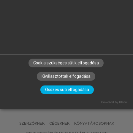
GYURIS BEÁTA (SZERK.)
Általános Nyelvészeti Tanulmányok
XXXV.
Csak a szükséges sütik elfogadása
Kiválasztottak elfogadása
Összes süti elfogadása
Powered by Klaro!
SZERZŐKNEK
CÉGEKNEK
KÖNYVTÁROSOKNAK