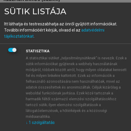
Általános Nyelvészeti
SÜTIK LISTÁJA
Tanulmányok XXVI.
Itt láthatja és testreszabhatja az önről gyűjtött információkat.
Túl a nyelvfilozófián
További információért kérjük, olvasd el az
adatvédelmi
tájékoztatónkat
.
menu_book
OLVASÁS
STATISZTIKA
A statisztikai sütiket „teljesítménysütiknek” is nevezik. Ezek a
sütik információkat gyűjtenek a webhely használatának
módjáról, többek között arról, hogy milyen oldalakat keresett
Hazug korrespondencia-
fel és milyen linkekre kattintott. Ezek az információk a
felhasználó azonosítására nem használhatóak, mivel az
mondatok egy buridáni
adatok összesítettek és anonimizáltak. Céljuk kizárólag a
rendszerben
weboldal funkcióinak javítása. Ezek közé tartoznak a
harmadik féltől származó elemzési szolgáltatásokhoz
Bodnár István
tartozó sütik; ilyen elemzési szolgáltatások a
látogatóelemzések, a hőtérképek és a közösségi
médiaanalitika.
↓
1
szolgáltatás