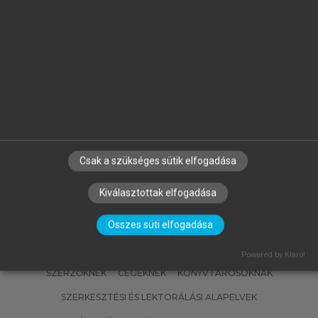
WOPERA ZSUZSA, GYOVAI MÁRK
(SZERK.)
Kézikönyv a bírósági végrehajtás
foganatosításához
Csak a szükséges sütik elfogadása
Kiválasztottak elfogadása
Összes süti elfogadása
Powered by Klaro!
SZERZŐKNEK
CÉGEKNEK
KÖNYVTÁROSOKNAK
SZERKESZTÉSI ÉS LEKTORÁLÁSI ALAPELVEK