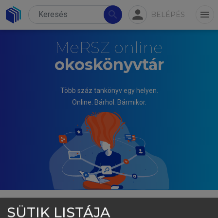
person
search
menu
BELÉPÉS
MeRSZ online
okoskönyvtár
Több száz tankönyv egy helyen.
Online. Bárhol. Bármikor.
SÜTIK LISTÁJA
CSATLÓS ERZSÉBET