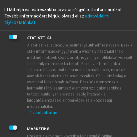
Az Arktisz nemzetközi jogi
Itt láthatja és testreszabhatja az önről gyűjtött információkat.
További információért kérjük, olvasd el az
adatvédelmi
helyzete
tájékoztatónkat
.
STATISZTIKA
menu_book
OLVASÁS
A statisztikai sütiket „teljesítménysütiknek” is nevezik. Ezek a
sütik információkat gyűjtenek a webhely használatának
módjáról, többek között arról, hogy milyen oldalakat keresett
fel és milyen linkekre kattintott. Ezek az információk a
felhasználó azonosítására nem használhatóak, mivel az
A kitermelésre vonatkozó
adatok összesítettek és anonimizáltak. Céljuk kizárólag a
szabályok
weboldal funkcióinak javítása. Ezek közé tartoznak a
harmadik féltől származó elemzési szolgáltatásokhoz
A nyersanyagkitermelésre vonatkozó szabályozás
tartozó sütik; ilyen elemzési szolgáltatások a
sarkalatos pontja az Arktisz védelmének, amelyet
látogatóelemzések, a hőtérképek és a közösségi
médiaanalitika.
tipikusan az egyes államok szabályoznak belső
↓
1
szolgáltatás
jogalkotás útján a saját területükön, így nem születtek
1079
többoldalú együttműködések közöttük.
A
MARKETING
minimumszabályoknak ez esetben is azok a
Ezek a sütik nyomon követik a felhasználó online