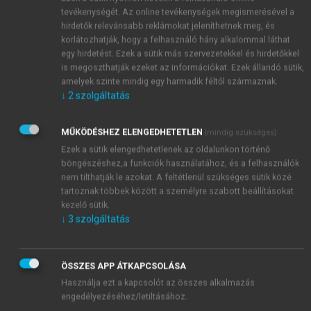
nemzetközi egyezmények minősülnek, amelyeknek az
tevékenységét. Az online tevékenységek megismerésével a
Arktisz-államok a részeseik.
hirdetők relevánsabb reklámokat jeleníthetnek meg, és
korlátozhatják, hogy a felhasználó hány alkalommal láthat
egy hirdetést. Ezek a sütik más szervezetekkel és hirdetőkkel
is megoszthatják ezeket az információkat. Ezek állandó sütik,
amelyek szinte mindig egy harmadik féltől származnak.
↓
2
szolgáltatás
MŰKÖDÉSHEZ ELENGEDHETETLEN
(mindig szükséges)
Ezek a sütik elengedhetetlenek az oldalunkon történő
böngészéshez,a funkciók használatához, és a felhasználók
nem tilthatják le azokat. A feltétlenül szükséges sütik közé
tartoznak többek között a személyre szabott beállításokat
kezelő sütik.
↓
3
szolgáltatás
ÖSSZES APP ÁTKAPCSOLÁSA
Használja ezt a kapcsolót az összes alkalmazás
engedélyezéséhez/letiltásához.