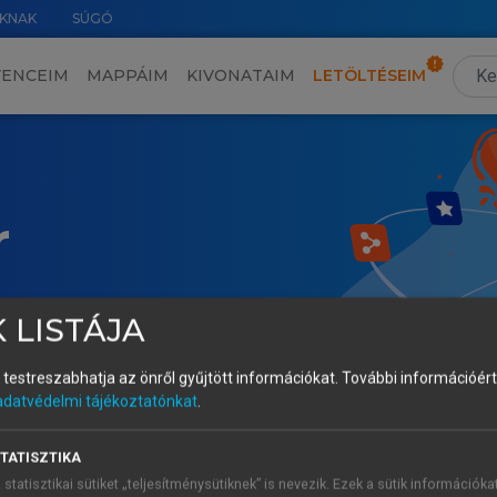
KNAK
SÚGÓ
VENCEIM
MAPPÁIM
KIVONATAIM
LETÖLTÉSEIM
r
 LISTÁJA
és testreszabhatja az önről gyűjtött információkat.
További információért 
adatvédelmi tájékoztatónkat
.
TATISZTIKA
 statisztikai sütiket „teljesítménysütiknek” is nevezik. Ezek a sütik információka