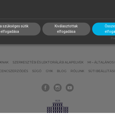
INSTITUTE
zálloda- és
Projektmenedzsment útmut
endéglátásmenedzsment
a szükséges sütik
Kiválasztottak
Összes
elfogadása
elfogadása
elfog
Pow
KNAK
SZERKESZTÉSI ÉS LEKTORÁLÁSI ALAPELVEK
MI – ÁLTALÁNOS
ICENCSZERZŐDÉS
SÚGÓ
GYIK
BLOG
RÓLUNK
SÜTI BEÁLLÍTÁS