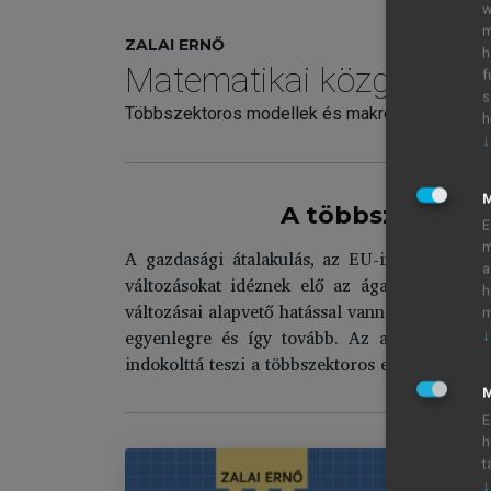
w
m
ZALAI ERNŐ
h
Matematikai közgazdasá
f
s
Többszektoros modellek és makrogazdasági 
h
↓
A többszektoros
E
m
A gazdasági átalakulás, az EU-integráció, a
a
változásokat idéznek elő az ágazati szerkez
h
változásai alapvető hatással vannak a foglalko
m
egyenlegre és így tovább. Az aggregált mak
↓
indokolttá teszi a többszektoros elemzéseket é
M
E
h
t
↓