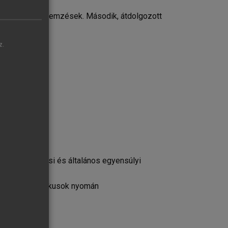
ogazdasági elemzések. Második, átdolgozott
z.
d története
mok
apjai
lapjai
 programozási és általános egyensúlyi
zése a klasszikusok nyomán