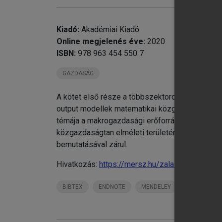
Kiadó:
Akadémiai Kiadó
Online megjelenés éve:
2020
ISBN:
978 963 454 550 7
GAZDASÁG
A kötet első része a többszektoros makrogazdas
output modellek matematikai közgazdaságtani há
témája a makrogazdasági erőforrás-allokáció e
közgazdaságtan elméleti területére, és a szá
bemutatásával zárul.
Hivatkozás:
https://mersz.hu/zalai-matematika
BIBTEX
ENDNOTE
MENDELEY
ZOTERO