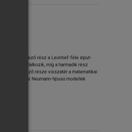
el, a következő rész a Leontief-féle input-
rdéseivel foglalkozik, míg a harmadik rész
 kötet befejező része visszatér a matematikai
as Leontief- és Neumann-típusú modellek