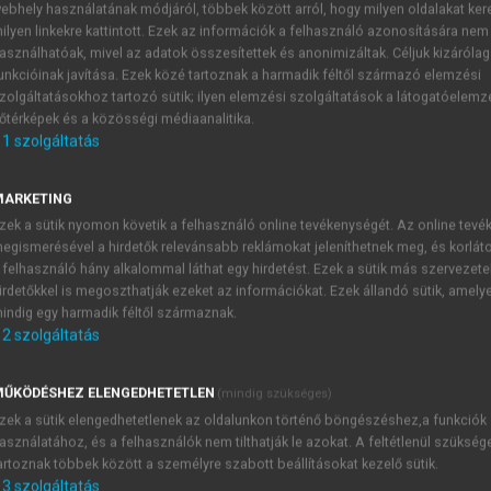
ebhely használatának módjáról, többek között arról, hogy milyen oldalakat kere
ilyen linkekre kattintott. Ezek az információk a felhasználó azonosítására nem
asználhatóak, mivel az adatok összesítettek és anonimizáltak. Céljuk kizáróla
gtan II.
unkcióinak javítása. Ezek közé tartoznak a harmadik féltől származó elemzési
zolgáltatásokhoz tartozó sütik; ilyen elemzési szolgáltatások a látogatóelemz
elemzések
őtérképek és a közösségi médiaanalitika.
1
szolgáltatás
MARKETING
 gazdasági modellek fejlődésének rö
zek a sütik nyomon követik a felhasználó online tevékenységét. Az online tev
egismerésével a hirdetők relevánsabb reklámokat jeleníthetnek meg, és korlát
 világgazdaság drámai eseményei (mint például az olajárrob
 felhasználó hány alkalommal láthat egy hirdetést. Ezek a sütik más szervezete
etben. Az egyes ágazatok markánsan eltérő technológiája kö
irdetőkkel is megoszthatják ezeket az információkat. Ezek állandó sütik, amely
ztatottság szintjére és szerkezetére, a jövedelmek elosztására,
indig egy harmadik féltől származnak.
rogazdasági mutatószámok alakulása tehát alapvetően függ 
2
szolgáltatás
s modelleket.
ŰKÖDÉSHEZ ELENGEDHETETLEN
(mindig szükséges)
zek a sütik elengedhetetlenek az oldalunkon történő böngészéshez,a funkciók
asználatához, és a felhasználók nem tilthatják le azokat. A feltétlenül szükség
TARTALOMJEGYZÉK
artoznak többek között a személyre szabott beállításokat kezelő sütik.
3
szolgáltatás