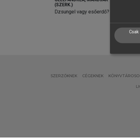
(SZERK.)
S
gy esőerdő?
Emberi erőforrás gazdálkodás
v
Csak 
SZERZŐKNEK
CÉGEKNEK
KÖNYVTÁROSO
L