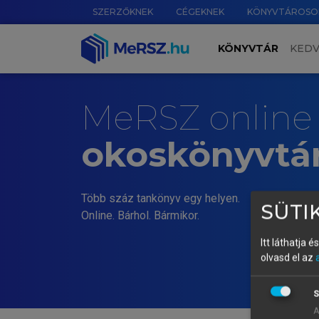
SZERZŐKNEK
CÉGEKNEK
KÖNYVTÁROSO
KÖNYVTÁR
KED
MeRSZ online
okoskönyvtá
Több száz tankönyv egy helyen.
SÜTIK
Online. Bárhol. Bármikor.
Itt láthatja 
olvasd el az
S
A