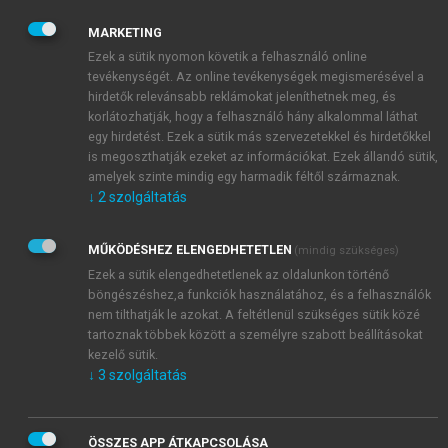
május 1. napjáig hatályban volt. Mint arra a
törvényjavaslat országgyűlési tárgyalásán is történt
MARKETING
utalás, a jogi, igazgatási és igazságügyi bizottság
Ezek a sütik nyomon követik a felhasználó online
1977. március 11. napján részletesen áttekintette a
tevékenységét. Az online tevékenységek megismerésével a
hirdetők relevánsabb reklámokat jeleníthetnek meg, és
jogszabály tervezetét, ahol több szövegmódosító
korlátozhatják, hogy a felhasználó hány alkalommal láthat
indítvány is elhangzott. Kiemelték továbbá, hogy a
egy hirdetést. Ezek a sütik más szervezetekkel és hirdetőkkel
dokumentumot annak országgyűlési tárgyalását
is megoszthatják ezeket az információkat. Ezek állandó sütik,
megelőzően társadalmi vitára is bocsátották,
amelyek szinte mindig egy harmadik féltől származnak.
amelynek keretében kb. 2500-an mondtak véleményt
↓
2
szolgáltatás
1
róla.
MŰKÖDÉSHEZ ELENGEDHETETLEN
(mindig szükséges)
Ezek a sütik elengedhetetlenek az oldalunkon történő
böngészéshez,a funkciók használatához, és a felhasználók
nem tilthatják le azokat. A feltétlenül szükséges sütik közé
tartoznak többek között a személyre szabott beállításokat
kezelő sütik.
↓
3
szolgáltatás
ÖSSZES APP ÁTKAPCSOLÁSA