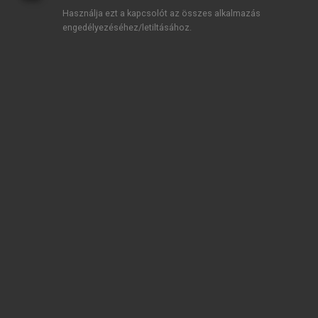
Használja ezt a kapcsolót az összes alkalmazás
engedélyezéséhez/letiltásához.
TARTALOMJEGYZÉK
A compliance alapkérdései Az etikus vállalati működés
elmélete és gyakorlata
Impresszum
Rövidítések jegyzéke