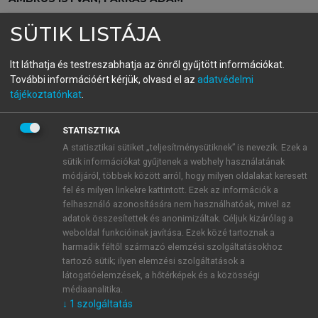
A compliance alapkérdései
SÜTIK LISTÁJA
Az etikus vállalati működés elmélete és gyakorlata
Itt láthatja és testreszabhatja az önről gyűjtött információkat.
További információért kérjük, olvasd el az
adatvédelmi
menu_book
OLVASÁS
tájékoztatónkat
.
STATISZTIKA
A statisztikai sütiket „teljesítménysütiknek” is nevezik. Ezek a
Az 1977-es Panasztv.
sütik információkat gyűjtenek a webhely használatának
módjáról, többek között arról, hogy milyen oldalakat keresett
Az első, jóllehet még az államszocializmus
fel és milyen linkekre kattintott. Ezek az információk a
korszakában megalkotott, a panasz- és a közérdekű
felhasználó azonosítására nem használhatóak, mivel az
bejelentéshez való jog szabályozását mégis átfogó és
adatok összesítettek és anonimizáltak. Céljuk kizárólag a
weboldal funkcióinak javítása. Ezek közé tartoznak a
lehetőség szerint modern szemlélettel napirendre
harmadik féltől származó elemzési szolgáltatásokhoz
tűző jogalkotási gondolat jutott kifejezésre az 1977-
tartozó sütik; ilyen elemzési szolgáltatások a
es Panasztv.-nyel, amely 1977. március 30. napjától –
látogatóelemzések, a hőtérképek és a közösségi
igaz, többször módosított formában, de – egészen
médiaanalitika.
hazánk Európai Uniós csatlakozásáig, azaz 2004.
↓
1
szolgáltatás