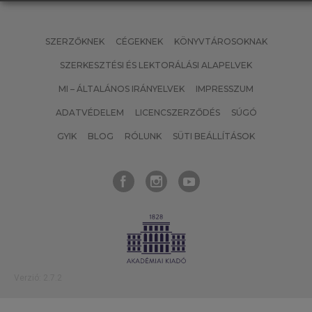
SZERZŐKNEK
CÉGEKNEK
KÖNYVTÁROSOKNAK
SZERKESZTÉSI ÉS LEKTORÁLÁSI ALAPELVEK
MI – ÁLTALÁNOS IRÁNYELVEK
IMPRESSZUM
ADATVÉDELEM
LICENCSZERZŐDÉS
SÚGÓ
GYIK
BLOG
RÓLUNK
SÜTI BEÁLLÍTÁSOK
Verzió: 2.7.2