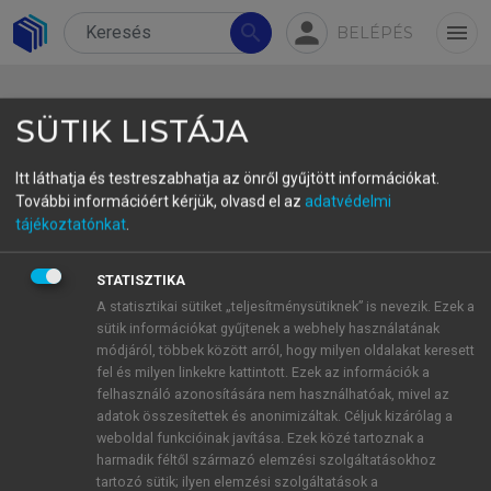
person
search
menu
BELÉPÉS
SÜTIK LISTÁJA
Itt láthatja és testreszabhatja az önről gyűjtött információkat.
További információért kérjük, olvasd el az
adatvédelmi
tájékoztatónkat
.
Tanulmányok
STATISZTIKA
A statisztikai sütiket „teljesítménysütiknek” is nevezik. Ezek a
Tudományszkepszis: nem az
sütik információkat gyűjtenek a webhely használatának
ostoba emberek ópiuma • Science
módjáról, többek között arról, hogy milyen oldalakat keresett
fel és milyen linkekre kattintott. Ezek az információk a
Skepticism: Not the Opium of
felhasználó azonosítására nem használhatóak, mivel az
Dump People
adatok összesítettek és anonimizáltak. Céljuk kizárólag a
weboldal funkcióinak javítása. Ezek közé tartoznak a
Az öngyilkosság-kutatás harminc
harmadik féltől származó elemzési szolgáltatásokhoz
Éve Magyarországon: bibliometriai
tartozó sütik; ilyen elemzési szolgáltatások a