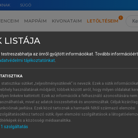
KNAK
SÚGÓ
VENCEIM
MAPPÁIM
KIVONATAIM
LETÖLTÉSEIM
rial Book of Stephen Schafer) • Akit érdemes megismerni
 LISTÁJA
és testreszabhatja az önről gyűjtött információkat.
További információért 
adatvédelmi tájékoztatónkat
.
 (Memorial Book of Stephen Schafer)
TATISZTIKA
érdemes megismerni
 statisztikai sütiket „teljesítménysütiknek” is nevezik. Ezek a sütik információka
zovszki
Anna Luca
ebhely használatának módjáról, többek között arról, hogy milyen oldalakat kere
PhD-hallgató
ilyen linkekre kattintott. Ezek az információk a felhasználó azonosítására nem
asználhatóak, mivel az adatok összesítettek és anonimizáltak. Céljuk kizáróla
llam- és Jogtudományi Kar Kriminológia Tanszék
unkcióinak javítása. Ezek közé tartoznak a harmadik féltől származó elemzési
zolgáltatásokhoz tartozó sütik; ilyen elemzési szolgáltatások a látogatóelemz
őtérképek és a közösségi médiaanalitika.
1
szolgáltatás