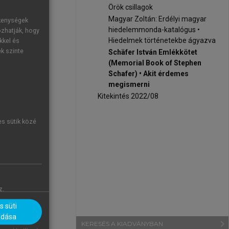
Örök csillagok
Magyar Zoltán: Erdélyi magyar
ékenységek
hiedelemmonda-katalógus •
ozhatják, hogy
Hiedelmek történetekbe ágyazva
kkel és
zteleg azzal,
ek szinte
Schäfer István Emlékkötet
okat, illetve
(Memorial Book of Stephen
Schafer) • Akit érdemes
őjogászból a
megismerni
Kitekintés 2022/08
se segíti az
n nem mint a
es sütik közé
ben alkotó és
zülőföldjén,
át, nevet és
tást nyújtson
z.
l. Ennek okán
velést illető
 süti
adása
lalkoznak.
navigate_next
KERESÉS A KIADVÁNYBAN