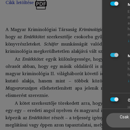
Cikk letöltése
E
m
a
A Magyar Kriminológiai Társaság
Kriminológiai Közleménye
h
m
hogy az
Emlékkötet
szerkesztője csokorba gyűjtötte a kivál
↓
könyvrészleteket.
Schäfer
munkásságát valódi kihívás egy 
kriminológia megkerülhetetlen alakjává vált szakember a di
M
Az
Emlékkötet
egyik különlegessége, hogy megszólalt
E
olvasót abban, hogy egy másik oldaláról is megismerhes
h
magyar kriminológia II. világháborút követő időszakától az
t
kutató alakja, hanem mint – többek között – a sztálin
↓
Magyarországon
ellehetetlenített apa jelenik meg, akine
elismerést szereznie.
Ö
A kötet szerkesztője törekedett arra, hogy a komplex 
H
egy-egy – eredeti angol nyelven és magyarul is közölt – tá
képezik az
Emlékkötet
részét – a teljesség igénye nélkül – a
Csak 
meglátásai vagy éppen azon tapasztalatai, melyek a háború 