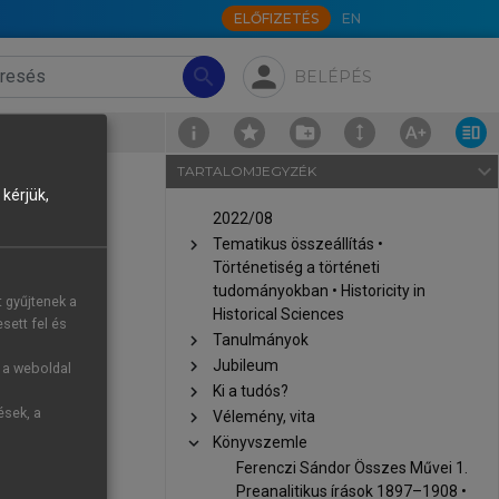
ELŐFIZETÉS
EN
person
search
BELÉPÉS
navigate_next
TARTALOMJEGYZÉK
kérjük,
2022/08
chevron_right
Tematikus összeállítás •
Történetiség a történeti
tudományokban • Historicity in
t gyűjtenek a
Historical Sciences
sett fel és
chevron_right
Tanulmányok
chevron_right
Jubileum
g a weboldal
chevron_right
Ki a tudós?
ések, a
chevron_right
Vélemény, vita
chevron_right
Könyvszemle
Ferenczi Sándor Összes Művei 1.
Preanalitikus írások 1897–1908 •