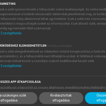
MARKETING
zek a sütik nyomon követik a felhasználó online tevékenységét. Az online tev
egismerésével a hirdetők relevánsabb reklámokat jeleníthetnek meg, és korlát
 felhasználó hány alkalommal láthat egy hirdetést. Ezek a sütik más szervezete
k
című kiadvány
81.
száma
Schäfer István
munkássága előtt tis
irdetőkkel is megoszthatják ezeket az információkat. Ezek állandó sütik, amely
indig egy harmadik féltől származnak.
ó kriminológus legfontosabb gondolatait tartalmazó tanulmány
2
szolgáltatás
kötetbe szerkesztve bemutatni, hisz az eredetileg büntet
szciplína számos részterületén maradandót alkotott.
ŰKÖDÉSHEZ ELENGEDHETETLEN
(mindig szükséges)
atja
Andrew Schafert
is, akinek édesapjáról való visszaemlékezé
zek a sütik elengedhetetlenek az oldalunkon történő böngészéshez,a funkciók
se
Stephen Schafer
t. A kriminológus ezen múltidőző sorokba
asználatához, és a felhasználók nem tilthatják le azokat. A feltétlenül szükség
 1950-es évek végéig tartó ciklus voltaképp egyetlen tárgykör
artoznak többek között a személyre szabott beállításokat kezelő sütik.
i rezsim által kormányzati kinevezésétől megfosztott, s
3
szolgáltatás
k külföldön – például
Bostonban
– kellett újraépítenie önmag
SSZES APP ÁTKAPCSOLÁSA
látásmódú kriminológus lehető legtöbb szakterületébe bepillan
asználja ezt a kapcsolót az összes alkalmazás engedélyezéséhez/letiltásáho
rgykört érintő tanulmány vagy kötet részletének bemutatásáva
 kriminológus utógondozással kapcsolatos gondolatai, a javítóne
a szükséges sütik
Kiválasztottak
Összes
elfogadása
elfogadása
elfog
hatásával összefüggésbe hozható fiatalkori kriminalitással fog