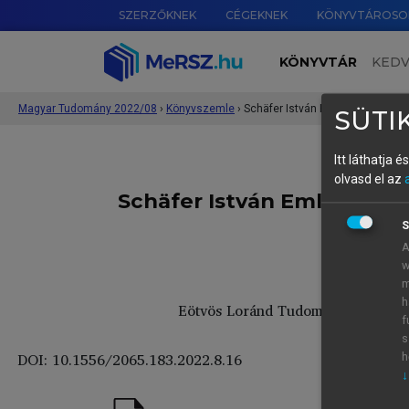
SZERZŐKNEK
CÉGEKNEK
KÖNYVTÁROSO
KÖNYVTÁR
KED
Magyar Tudomány 2022/08
›
Könyvszemle
›
Schäfer István Emlékkötet (Memo
SÜTIK
Itt láthatja 
olvasd el az
Schäfer István Emlékkötet
S
Akit 
A
Bre
w
m
h
Eötvös Loránd Tudományegyetem Á
f
s
DOI: 10.1556/2065.183.2022.8.16
h
↓