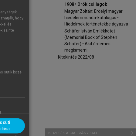
1908 • Örök csillagok
Magyar Zoltán: Erdélyi magyar
ékenységek
hiedelemmonda-katalógus •
ozhatják, hogy
Hiedelmek történetekbe ágyazva
kkel és
ek szinte
Schäfer István Emlékkötet
ekes. Vannak
(Memorial Book of Stephen
Schafer) • Akit érdemes
 tartoznak a
megismerni
 elindítója,
Kitekintés 2022/08
hoanalitikus
antikváriusi
es sütik közé
 Bókay Antal
száros Judit,
y és sokfelé
ggyógyásznak
z.
elezettségeit
 süti
adása
 Egészében a
navigate_next
KERESÉS A KIADVÁNYBAN