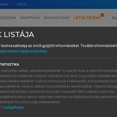
KNAK
SÚGÓ
VENCEIM
MAPPÁIM
KIVONATAIM
LETÖLTÉSEIM
 Preanalitikus írások 1897–1908 • Örök csillagok
 LISTÁJA
és testreszabhatja az önről gyűjtött információkat.
További információért 
adatvédelmi tájékoztatónkat
.
vei 1. Preanalitikus írások 1897–1908
TATISZTIKA
Örök csillagok
 statisztikai sütiket „teljesítménysütiknek” is nevezik. Ezek a sütik információka
Pléh
Csaba
ebhely használatának módjáról, többek között arról, hogy milyen oldalakat kere
 MTA rendes tagja
ilyen linkekre kattintott. Ezek az információk a felhasználó azonosítására nem
asználhatóak, mivel az adatok összesítettek és anonimizáltak. Céljuk kizáróla
unkcióinak javítása. Ezek közé tartoznak a harmadik féltől származó elemzési
zolgáltatásokhoz tartozó sütik; ilyen elemzési szolgáltatások a látogatóelemz
őtérképek és a közösségi médiaanalitika.
1
szolgáltatás