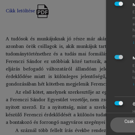
Cikk letöltése
E
m
a
h
m
A tudósok és munkájuknak jó része már akár fél évszázad
↓
azonban örök csillagok is, akik munkájuk tartalmával áll
tudománytörténethez és a tudás mai formálásához, Ariszto
M
Ferenczi Sándor ez utóbbiak közé tartozik, akinek elméle
E
eljárás befogadó változatáról állandóan jelen van a ma
h
érdeklődése miatt is különleges jelentőségű, hogy háro
t
gondozásában hét kötetben megjelenik Ferenczi összes műv
↓
Az első kötet, amelynek szerkesztője az egész vállalko
a Ferenczi Sándor Egyesület vezetője, nem zsengéket muta
Ö
nyitott szerző. Ez a nyitottság, mint a szerkesztő szaka
H
készülő Ferenczi érdeklődését a különös tudatállapotok, az 
a bontakozó és forrongó nagyváros szegényei és elesettjei i
Csak 
A száznál több fellelt írás évekbe rendezve jelenik m