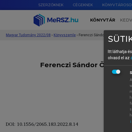
SZERZŐKNEK
CÉGEKNEK
KÖNYVTÁROSO
KÖNYVTÁR
KED
Magyar Tudomány 2022/08
›
Könyvszemle
›
Ferenczi Sándor Összes Művei 1.
SÜTIK
Itt láthatja 
olvasd el az
Ferenczi Sándor Összes Mű
S
A
w
az
m
h
f
s
h
↓
DOI: 10.1556/2065.183.2022.8.14