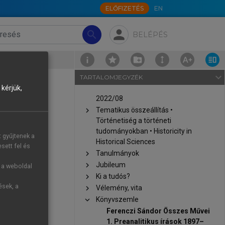
ELŐFIZETÉS
EN
person
search
BELÉPÉS
navigate_next
TARTALOMJEGYZÉK
kérjük,
2022/08
chevron_right
Tematikus összeállítás •
Történetiség a történeti
tudományokban • Historicity in
t gyűjtenek a
Historical Sciences
sett fel és
chevron_right
Tanulmányok
chevron_right
Jubileum
g a weboldal
chevron_right
Ki a tudós?
ések, a
chevron_right
Vélemény, vita
chevron_right
Könyvszemle
Ferenczi Sándor Összes Művei
1. Preanalitikus írások 1897–