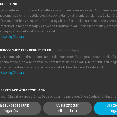
MARKETING
zek a sütik nyomon követik a felhasználó online tevékenységét. Az online tev
egismerésével a hirdetők relevánsabb reklámokat jeleníthetnek meg, és korlát
 felhasználó hány alkalommal láthat egy hirdetést. Ezek a sütik más szervezete
irdetőkkel is megoszthatják ezeket az információkat. Ezek állandó sütik, amely
indig egy harmadik féltől származnak.
 után is csak a hivatalos tudománytörténészek számára érd
2
szolgáltatás
andóan jelen vannak a mai tudomány életében is. Ők egyszerre
telésztől Darwinig vagy Einsteinig. A magyar pszichoanalízis
ŰKÖDÉSHEZ ELENGEDHETETLEN
(mindig szükséges)
te a gyermek és gondozói közötti nyelvzavarról vagy a pszic
zek a sütik elengedhetetlenek az oldalunkon történő böngészéshez,a funkciók
i szakmai vitákban. Emiatt is, de a tudománytörténészek 
asználatához, és a felhasználók nem tilthatják le azokat. A feltétlenül szükség
m kiváló főszerkesztő, Mészáros Judit, Harmatta János és
artoznak többek között a személyre szabott beállításokat kezelő sütik.
e.
3
szolgáltatás
zás szellemi gondozója és fáradhatatlan érzelmi mozgatója, Mé
t be. A pesti kórházakban kezdő orvos Ferenczi igen terméken
SSZES APP ÁTKAPCSOLÁSA
vatott bevezetője is elmondja, egyszerre mutatja meg az ide
asználja ezt a kapcsolót az összes alkalmazás engedélyezéséhez/letiltásáho
álom, a kóma, de akár a spiritizmus iránt, és társadalmi elköt
ránt.
a szükséges sütik
Kiválasztottak
Összes
elfogadása
elfogadása
elfog
eg a kötetben, ugyanakkor jól használható mutatót is kapunk.