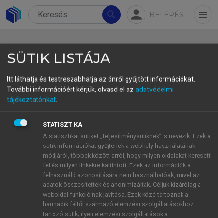
person
search
menu
BELÉPÉS
SÜTIK LISTÁJA
Itt láthatja és testreszabhatja az önről gyűjtött információkat.
További információért kérjük, olvasd el az
adatvédelmi
A tények összessége és hiánya
tájékoztatónkat
.
Wittgenstein filozófiájában
STATISZTIKA
The Totality and Absence of Facts in
A statisztikai sütiket „teljesítménysütiknek” is nevezik. Ezek a
Wittgenstein’s Philosophy
sütik információkat gyűjtenek a webhely használatának
módjáról, többek között arról, hogy milyen oldalakat keresett
Gyenge
Zoltán
fel és milyen linkekre kattintott. Ezek az információk a
az MTA doktora, egyetemi tanár, Szegedi
felhasználó azonosítására nem használhatóak, mivel az
Tudományegyetem
adatok összesítettek és anonimizáltak. Céljuk kizárólag a
weboldal funkcióinak javítása. Ezek közé tartoznak a
gye@philo.u-szeged.hu
harmadik féltől származó elemzési szolgáltatásokhoz
tartozó sütik; ilyen elemzési szolgáltatások a