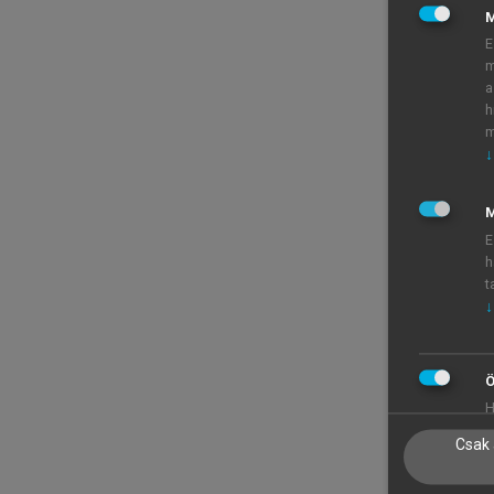
E
m
a
h
m
↓
M
E
h
t
↓
Ö
H
Csak 