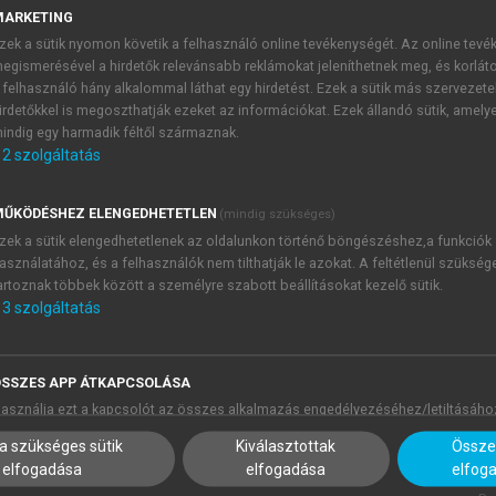
MARKETING
zek a sütik nyomon követik a felhasználó online tevékenységét. Az online tev
egismerésével a hirdetők relevánsabb reklámokat jeleníthetnek meg, és korlát
 felhasználó hány alkalommal láthat egy hirdetést. Ezek a sütik más szervezete
irdetőkkel is megoszthatják ezeket az információkat. Ezek állandó sütik, amely
indig egy harmadik féltől származnak.
2
szolgáltatás
ŰKÖDÉSHEZ ELENGEDHETETLEN
(mindig szükséges)
zek a sütik elengedhetetlenek az oldalunkon történő böngészéshez,a funkciók
asználatához, és a felhasználók nem tilthatják le azokat. A feltétlenül szükség
artoznak többek között a személyre szabott beállításokat kezelő sütik.
3
szolgáltatás
SSZES APP ÁTKAPCSOLÁSA
asználja ezt a kapcsolót az összes alkalmazás engedélyezéséhez/letiltásáho
a szükséges sütik
Kiválasztottak
Összes
elfogadása
elfogadása
elfog