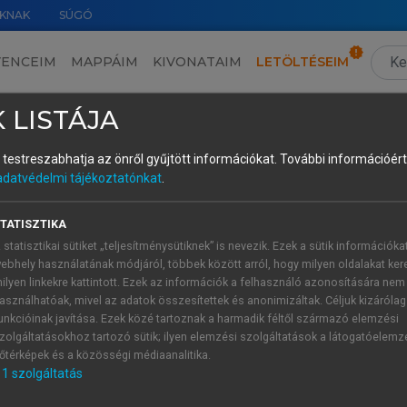
KNAK
SÚGÓ
VENCEIM
MAPPÁIM
KIVONATAIM
LETÖLTÉSEIM
 LISTÁJA
és testreszabhatja az önről gyűjtött információkat.
További információért 
adatvédelmi tájékoztatónkat
.
önyvszemle
TATISZTIKA
 Júlia gondozásában
 statisztikai sütiket „teljesítménysütiknek” is nevezik. Ezek a sütik információka
ebhely használatának módjáról, többek között arról, hogy milyen oldalakat kere
reanalitikus írások 1897–1908 • Örök csil
ilyen linkekre kattintott. Ezek az információk a felhasználó azonosítására nem
asználhatóak, mivel az adatok összesítettek és anonimizáltak. Céljuk kizáróla
delemmonda-katalógus • Hiedelmek törté
unkcióinak javítása. Ezek közé tartoznak a harmadik féltől származó elemzési
ágyazva
zolgáltatásokhoz tartozó sütik; ilyen elemzési szolgáltatások a látogatóelemz
őtérképek és a közösségi médiaanalitika.
ial Book of Stephen Schafer) • Akit ér
1
szolgáltatás
megismerni