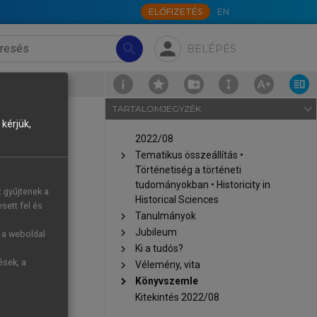
ELŐFIZETÉS
EN
person
search
BELÉPÉS
navigate_next
TARTALOMJEGYZÉK
kérjük,
2022/08
chevron_right
Tematikus összeállítás •
Történetiség a történeti
tudományokban • Historicity in
t gyűjtenek a
Historical Sciences
sett fel és
lagok
chevron_right
Tanulmányok
chevron_right
Jubileum
g a weboldal
netekbe
chevron_right
Ki a tudós?
ések, a
chevron_right
Vélemény, vita
chevron_right
Könyvszemle
demes
Kitekintés 2022/08