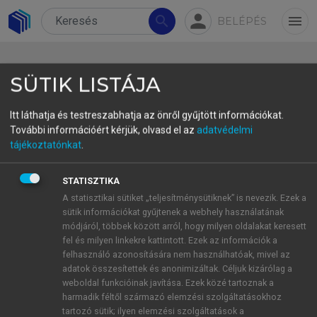
person
search
menu
BELÉPÉS
SÜTIK LISTÁJA
Itt láthatja és testreszabhatja az önről gyűjtött információkat.
További információért kérjük, olvasd el az
adatvédelmi
A tudományos terminusok
tájékoztatónkat
.
jelentésváltozásának
STATISZTIKA
problémaköre az
A statisztikai sütiket „teljesítménysütiknek” is nevezik. Ezek a
összehasonlító
sütik információkat gyűjtenek a webhely használatának
módjáról, többek között arról, hogy milyen oldalakat keresett
tudománytörténeti kutatásban
fel és milyen linkekre kattintott. Ezek az információk a
felhasználó azonosítására nem használhatóak, mivel az
On the Meaning-variance Problem of Scientific
adatok összesítettek és anonimizáltak. Céljuk kizárólag a
Terms in a Comparative Research on the
weboldal funkcióinak javítása. Ezek közé tartoznak a
History of Science
harmadik féltől származó elemzési szolgáltatásokhoz
tartozó sütik; ilyen elemzési szolgáltatások a