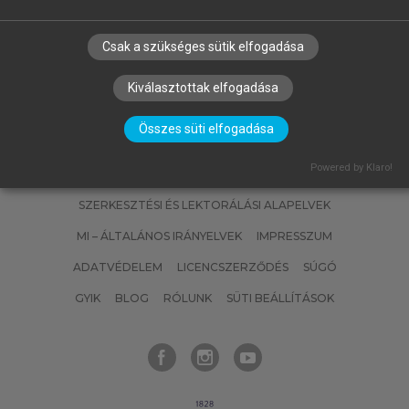
Csak a szükséges sütik elfogadása
Kiválasztottak elfogadása
Összes süti elfogadása
Powered by Klaro!
SZERZŐKNEK
CÉGEKNEK
KÖNYVTÁROSOKNAK
SZERKESZTÉSI ÉS LEKTORÁLÁSI ALAPELVEK
MI – ÁLTALÁNOS IRÁNYELVEK
IMPRESSZUM
ADATVÉDELEM
LICENCSZERZŐDÉS
SÚGÓ
GYIK
BLOG
RÓLUNK
SÜTI BEÁLLÍTÁSOK