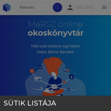
person
search
menu
BELÉPÉS
MeRSZ online
okoskönyvtár
Több száz tankönyv egy helyen.
Online. Bárhol. Bármikor.
SÜTIK LISTÁJA
FARKAS ÁKOS, RÓTH ERIKA