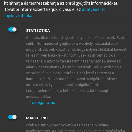
menu_book
OLVASÁS
Itt láthatja és testreszabhatja az önről gyűjtött információkat.
A büntetőeljárás
További információért kérjük, olvasd el az
adatvédelmi
tájékoztatónkat
.
4., ÁTDOLGOZOTT KIADÁS
STATISZTIKA
A statisztikai sütiket „teljesítménysütiknek” is nevezik. Ezek a
sütik információkat gyűjtenek a webhely használatának
Kontinentális/vádtanácsi
módjáról, többek között arról, hogy milyen oldalakat keresett
fel és milyen linkekre kattintott. Ezek az információk a
rendszer
felhasználó azonosítására nem használhatóak, mivel az
adatok összesítettek és anonimizáltak. Céljuk kizárólag a
Franciaországban a vádtanács összetétele eltért
weboldal funkcióinak javítása. Ezek közé tartoznak a
ugyan az ítélkező testületétől, de a vád alá
harmadik féltől származó elemzési szolgáltatásokhoz
helyezésről is
szakbírók
döntöttek. 1670-ben királyi
tartozó sütik; ilyen elemzési szolgáltatások a
rendelet alapján vált lehetővé, hogy három bíróból
látogatóelemzések, a hőtérképek és a közösségi
álló tanács vizsgálja meg, szenved-e alaki
médiaanalitika.
↓
1
szolgáltatás
fogyatékosságokban a vád. A Nagy Francia
Forradalom törvényhozása 1791-ben angol példára
bevezette az
esküdtszéki
vád alá helyezést.
MARKETING
Ezek a sütik nyomon követik a felhasználó online
tevékenységét. Az online tevékenységek megismerésével a