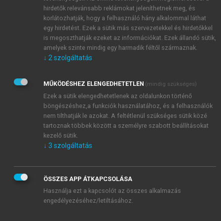
hirdetők relevánsabb reklámokat jeleníthetnek meg, és
korlátozhatják, hogy a felhasználó hány alkalommal láthat
egy hirdetést. Ezek a sütik más szervezetekkel és hirdetőkkel
is megoszthatják ezeket az információkat. Ezek állandó sütik,
amelyek szinte mindig egy harmadik féltől származnak.
↓
2
szolgáltatás
MŰKÖDÉSHEZ ELENGEDHETETLEN
(mindig szükséges)
Ezek a sütik elengedhetetlenek az oldalunkon történő
böngészéshez,a funkciók használatához, és a felhasználók
nem tilthatják le azokat. A feltétlenül szükséges sütik közé
tartoznak többek között a személyre szabott beállításokat
kezelő sütik.
↓
3
szolgáltatás
ÖSSZES APP ÁTKAPCSOLÁSA
Használja ezt a kapcsolót az összes alkalmazás
engedélyezéséhez/letiltásához.