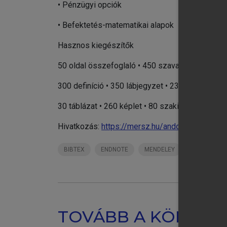
• Pénzügyi opciók
• Befektetés-matematikai alapok
Hasznos kiegészítők
50 oldal összefoglaló • 450 szavas tárgymutat
300 definíció • 350 lábjegyzet • 230 ábra
30 táblázat • 260 képlet • 80 szakirodalmi utalá
Hivatkozás:
https://mersz.hu/andor-uzleti-gaz
BIBTEX
ENDNOTE
MENDELEY
ZOTERO
TOVÁBB A KÖNYVT