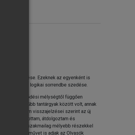
inek összefűzése. Ezeknek az egyenként is
yos, tanulható logikai sorrendbe szedése.
kos. Az érdeklődési mélységtől függően
a legnépszerűbb tantárgyak között volt, annak
ól. Hallgatóim visszajelzései szerint az új
nyvben megújítottam, átdolgoztam és
ket. Miközben szakmailag mélyebb részekkel
nt használható művet is adjak az Olvasók