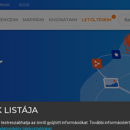
KNAK
SÚGÓ
VENCEIM
MAPPÁIM
KIVONATAIM
LETÖLTÉSEIM
r
 LISTÁJA
és testreszabhatja az önről gyűjtött információkat.
További információért 
adatvédelmi tájékoztatónkat
.