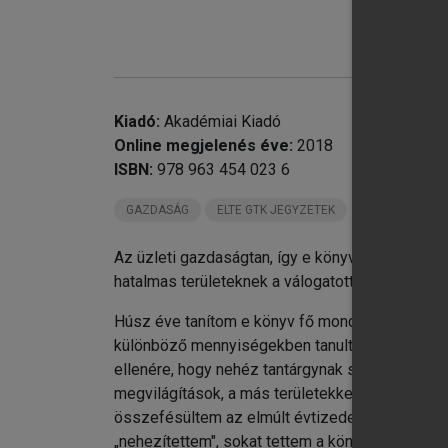
chevron_right
chevron_right
Kiadó:
Akadémiai Kiadó
chevron_right
6.
Online megjelenés éve:
2018
De
ISBN:
978 963 454 023 6
Fe
GAZDASÁG
ELTE GTK JEGYZETEK
Az üzleti gazdaságtan, így e könyv is, a közg
hatalmas területeknek a válogatott témaköreirő
Húsz éve tanítom e könyv fő mondanivalóját. I
különböző mennyiségekben tanultak üzleti gazda
ellenére, hogy nehéz tantárgynak számított, és
megvilágítások, a más területekkel való átköté
összefésültem az elmúlt évtizedek során már i
„nehezítettem", sokat tettem a könnyebb érthető