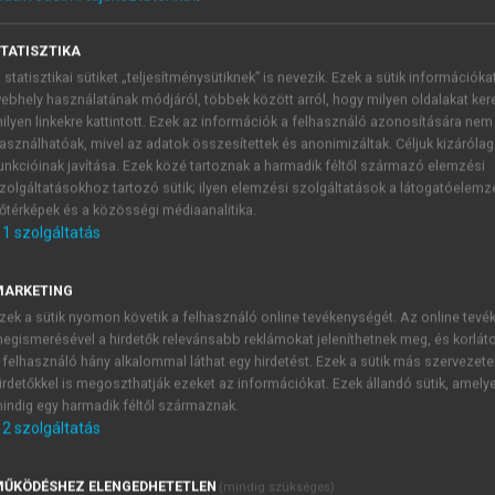
TATISZTIKA
 statisztikai sütiket „teljesítménysütiknek” is nevezik. Ezek a sütik információka
ebhely használatának módjáról, többek között arról, hogy milyen oldalakat kere
ilyen linkekre kattintott. Ezek az információk a felhasználó azonosítására nem
asználhatóak, mivel az adatok összesítettek és anonimizáltak. Céljuk kizáróla
unkcióinak javítása. Ezek közé tartoznak a harmadik féltől származó elemzési
i hatékonyság félerős szintjének vizs
zolgáltatásokhoz tartozó sütik; ilyen elemzési szolgáltatások a látogatóelemz
őtérképek és a közösségi médiaanalitika.
ztjei azt vizsgálják, hogy a nyilvánosan bejelentett, a vállala
1
szolgáltatás
nek be az értékpapírok árfolyamaiba. Az ilyen irányú vi
MARKETING
zek a sütik nyomon követik a felhasználó online tevékenységét. Az online tev
egismerésével a hirdetők relevánsabb reklámokat jeleníthetnek meg, és korlát
 felhasználó hány alkalommal láthat egy hirdetést. Ezek a sütik más szervezete
TARTALOMJEGYZÉK
irdetőkkel is megoszthatják ezeket az információkat. Ezek állandó sütik, amely
indig egy harmadik féltől származnak.
2
szolgáltatás
ZLETI GAZDASÁGTAN
presszum
ŰKÖDÉSHEZ ELENGEDHETETLEN
(mindig szükséges)