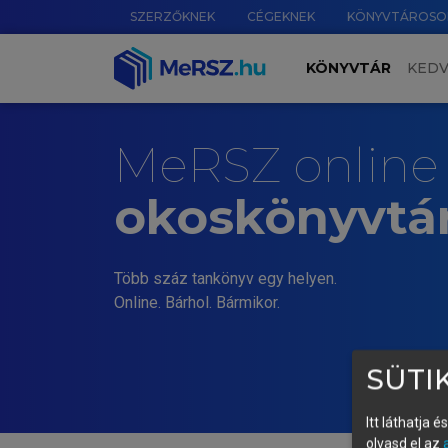
SZERZŐKNEK
CÉGEKNEK
KÖNYVTÁROSO
KÖNYVTÁR
KED
MeRSZ online
okoskönyvtá
Több száz tankönyv egy helyen.
Online. Bárhol. Bármikor.
SÜTIK
Itt láthatja 
olvasd el az