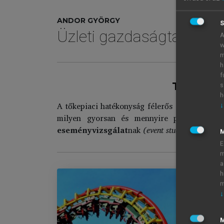
ANDOR GYÖRGY
S
Üzleti gazdaságtan
A
w
m
h
f
Tőkepiac
s
h
A tőkepiaci hatékonyság félerős szintjének tes
↓
milyen gyorsan és mennyire pontosan épül
eseményvizsgálat
nak
(event study)
nevezik.
E
m
a
h
m
↓
Ü
Im
M