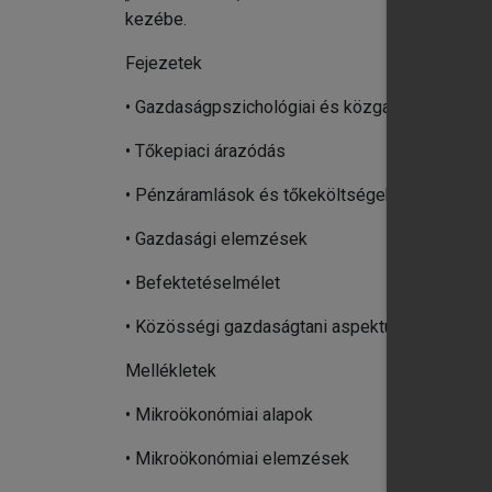
kezébe.
Fejezetek
• Gazdaságpszichológiai és közgazdasági alap
• Tőkepiaci árazódás
• Pénzáramlások és tőkeköltségek
• Gazdasági elemzések
• Befektetéselmélet
• Közösségi gazdaságtani aspektusok
Mellékletek
• Mikroökonómiai alapok
• Mikroökonómiai elemzések