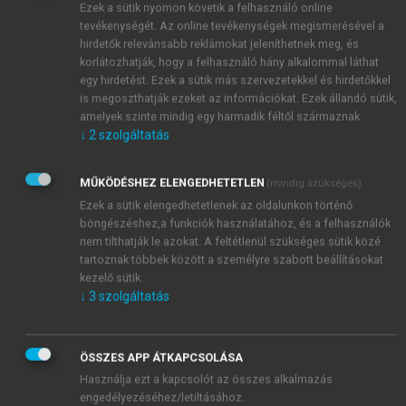
led to the design and implementation of
Ezek a sütik nyomon követik a felhasználó online
tevékenységét. Az online tevékenységek megismerésével a
multidisciplinary programs and the elaboration of
hirdetők relevánsabb reklámokat jeleníthetnek meg, és
multifaceted (holistic) assessments and reports. The
korlátozhatják, hogy a felhasználó hány alkalommal láthat
results and recommendations stemming from these
egy hirdetést. Ezek a sütik más szervezetekkel és hirdetőkkel
research activities have to some extent catalyzed and
is megoszthatják ezeket az információkat. Ezek állandó sütik,
influenced the development of new international
amelyek szinte mindig egy harmadik féltől származnak.
↓
2
szolgáltatás
environment-related policy strategies and action
plans and, later, evaluations of the effectiveness of
their implementation.
MŰKÖDÉSHEZ ELENGEDHETETLEN
(mindig szükséges)
Ezek a sütik elengedhetetlenek az oldalunkon történő
böngészéshez,a funkciók használatához, és a felhasználók
nem tilthatják le azokat. A feltétlenül szükséges sütik közé
tartoznak többek között a személyre szabott beállításokat
kezelő sütik.
↓
3
szolgáltatás
ÖSSZES APP ÁTKAPCSOLÁSA
Használja ezt a kapcsolót az összes alkalmazás
engedélyezéséhez/letiltásához.