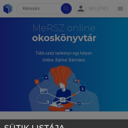
person
search
menu
BELÉPÉS
MeRSZ online
okoskönyvtár
Több száz tankönyv egy helyen.
Online. Bárhol. Bármikor.
SÜTIK LISTÁJA
TIBOR FARAGÓ