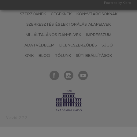
Powered by Klaro!
SZERZŐKNEK
CÉGEKNEK
KÖNYVTÁROSOKNAK
SZERKESZTÉSI ÉS LEKTORÁLÁSI ALAPELVEK
MI – ÁLTALÁNOS IRÁNYELVEK
IMPRESSZUM
ADATVÉDELEM
LICENCSZERZŐDÉS
SÚGÓ
GYIK
BLOG
RÓLUNK
SÜTI BEÁLLÍTÁSOK
Verzió: 2.7.2