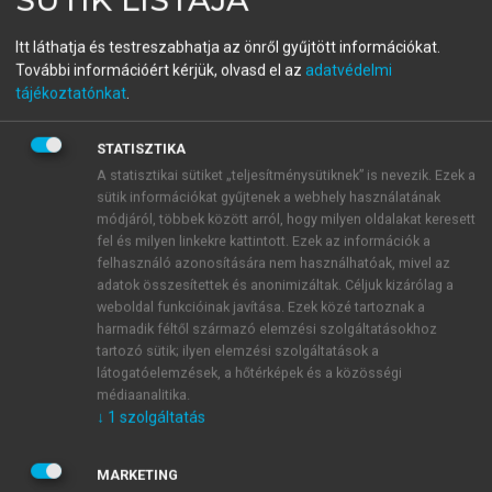
Our Common Environment
Itt láthatja és testreszabhatja az önről gyűjtött információkat.
and Globalization
További információért kérjük, olvasd el az
adatvédelmi
tájékoztatónkat
.
Shadows and Hopes
STATISZTIKA
menu_book
A statisztikai sütiket „teljesítménysütiknek” is nevezik. Ezek a
OLVASÁS
sütik információkat gyűjtenek a webhely használatának
módjáról, többek között arról, hogy milyen oldalakat keresett
fel és milyen linkekre kattintott. Ezek az információk a
felhasználó azonosítására nem használhatóak, mivel az
International scientific
adatok összesítettek és anonimizáltak. Céljuk kizárólag a
weboldal funkcióinak javítása. Ezek közé tartoznak a
cooperation on global
harmadik féltől származó elemzési szolgáltatásokhoz
environment and sustainability
tartozó sütik; ilyen elemzési szolgáltatások a
látogatóelemzések, a hőtérképek és a közösségi
In addition to the creation of ‘umbrella’ scientific
médiaanalitika.
↓
1
szolgáltatás
organizations, initiatives aimed at investigating the
global environmental system and the cause-effect
relationships associated with its changes have also
MARKETING