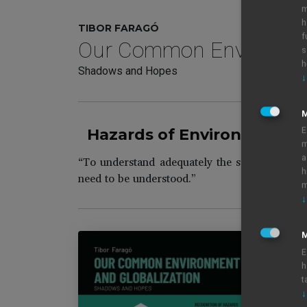
m
h
TIBOR FARAGÓ
f
Our Common Environmen
s
h
Shadows and Hopes
↓
Hazards of Environmental 
E
m
“To understand adequately the significance of
a
h
need to be understood.”
m
↓
M
E
h
O
t
↓
Co