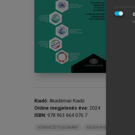
Fo
chevron_right
In
Ö
chevron_right
1.
H
chevron_right
2.
chevron_right
3.
chevron_right
4.
Re
In
Ac
Kiadó:
Akadémiai Kiadó
Online megjelenés éve:
2024
ISBN:
978 963 664 076 7
KÖRNYEZETTUDOMÁNY
IDEGEN NYELVŰ