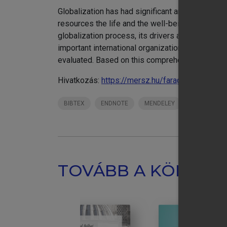
Globalization has had significant and severe im
resources the life and the well-being of presen
globalization process, its drivers and dangerou
important international organizations, programs
evaluated. Based on this comprehensive overvie
Hivatkozás:
https://mersz.hu/farago-our-commo
BIBTEX
ENDNOTE
MENDELEY
ZOTERO
TOVÁBB A KÖNYVT