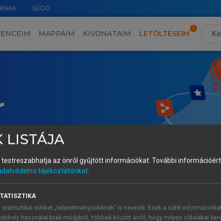
KNAK
SÚGÓ
VENCEIM
MAPPÁIM
KIVONATAIM
LETÖLTÉSEIM
r
 LISTÁJA
és testreszabhatja az önről gyűjtött információkat.
További információért 
adatvédelmi tájékoztatónkat
.
TATISZTIKA
 statisztikai sütiket „teljesítménysütiknek” is nevezik. Ezek a sütik információka
ebhely használatának módjáról, többek között arról, hogy milyen oldalakat kere