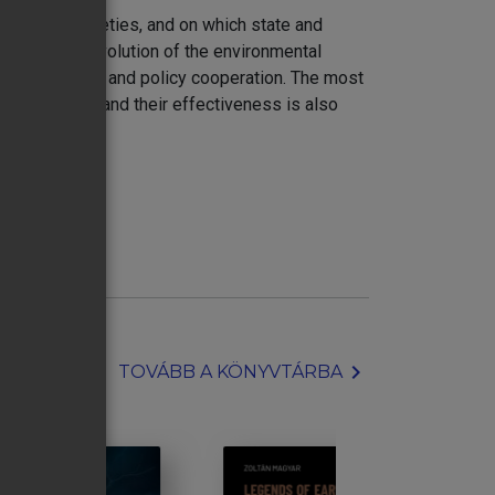
ll human societies, and on which state and
ysis of the evolution of the environmental
tal scientific and policy cooperation. The most
al problems, and their effectiveness is also
chevron_right
TOVÁBB A KÖNYVTÁRBA