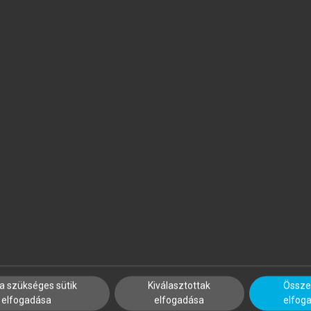
ERESNÉ SOMOSI MARIANN, SIKOS
MEZŐSI GÁBOR
. TAMÁS (SZERK.)
Természeti veszélyek
 fenntarthatóság holisztikus
egközelítésben
a szükséges sütik
Kiválasztottak
Összes
elfogadása
elfogadása
elfog