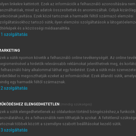
ilyen linkekre kattintott. Ezek az információk a felhasználó azonosítására nem
asználhatóak, mivel az adatok összesítettek és anonimizáltak. Céljuk kizáróla
unkcióinak javítása. Ezek közé tartoznak a harmadik féltől származó elemzési
t and Globalization
zolgáltatásokhoz tartozó sütik; ilyen elemzési szolgáltatások a látogatóelemz
őtérképek és a közösségi médiaanalitika.
1
szolgáltatás
MARKETING
Globalization: Their Political Ackn
zek a sütik nyomon követik a felhasználó online tevékenységét. Az online tev
egismerésével a hirdetők relevánsabb reklámokat jeleníthetnek meg, és korlát
 international environmental policy in the present and the pr
 felhasználó hány alkalommal láthat egy hirdetést. Ezek a sütik más szervezete
irdetőkkel is megoszthatják ezeket az információkat. Ezek állandó sütik, amely
indig egy harmadik féltől származnak.
2
szolgáltatás
ŰKÖDÉSHEZ ELENGEDHETETLEN
(mindig szükséges)
TARTALOMJEGYZÉK
zek a sütik elengedhetetlenek az oldalunkon történő böngészéshez,a funkciók
asználatához, és a felhasználók nem tilthatják le azokat. A feltétlenül szükség
UR COMMON ENVIRONMENT AND GLOBALIZATION • SHADOW
artoznak többek között a személyre szabott beállításokat kezelő sütik.
3
szolgáltatás
pyright page