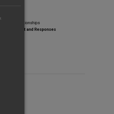
z.
se-Effect Relationships
Acknowledgment and Responses