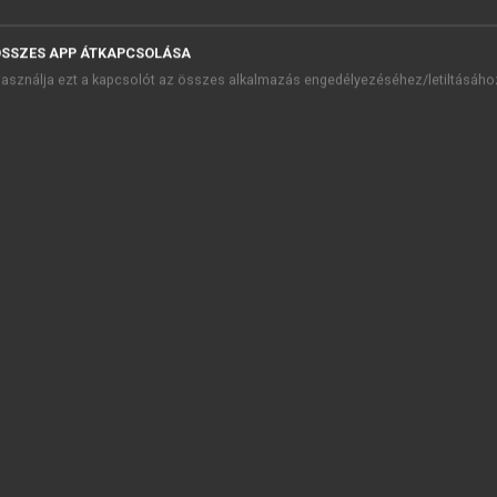
reword
troduction
SSZES APP ÁTKAPCSOLÁSA
 Environmental Globalization: Its Components and Evolution
asználja ezt a kapcsolót az összes alkalmazás engedélyezéséhez/letiltásáho
 Global Environmental Change: The Scientific Recognition of Cau
 Hazards of Environmental Globalization: Their Political 
 Conclusions and Lessons Learned
ferences
ternational agreements
ronyms