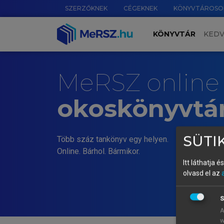
SZERZŐKNEK
CÉGEKNEK
KÖNYVTÁROSO
KÖNYVTÁR
KED
MeRSZ online
okoskönyvtá
SÜTIK
Több száz tankönyv egy helyen.
Online. Bárhol. Bármikor.
Itt láthatja 
olvasd el az
S
A
w