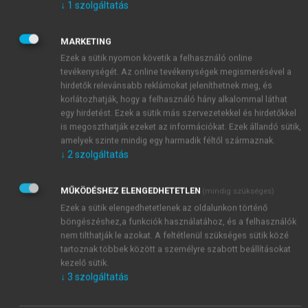
2019
). Így egy további, az előzőektől független
↓
1
szolgáltatás
vizsgálattal hozzájárul a 2-MEV-skála strukturális
stabilitásának alátámasztását eddig megmutató
MARKETING
nemzetközi kutatások sorához, amelyek méltán teszik
Ezek a sütik nyomon követik a felhasználó online
ezt a skálát és immár több mint 30 nyelvre lefordított
tevékenységét. Az online tevékenységek megismerésével a
hirdetők relevánsabb reklámokat jeleníthetnek meg, és
változatait az egyik legelterjedtebb és legjobban
korlátozhatják, hogy a felhasználó hány alkalommal láthat
használható környezeti attitűdmérő skálává (
Bogner
egy hirdetést. Ezek a sütik más szervezetekkel és hirdetőkkel
2018
,
Manoli et al. 2019
). Vizsgálatunkban egyedül
is megoszthatják ezeket az információkat. Ezek állandó sütik,
az amerikai általános iskolásokon kapott eredmények
amelyek szinte mindig egy harmadik féltől származnak.
képeznek valamelyest kivételt ez alól, meglepő
↓
2
szolgáltatás
módon éppen az eredeti angol nyelvű változattal
vizsgált alminta esetében. A megőrzés alskála tételei
MŰKÖDÉSHEZ ELENGEDHETETLEN
(mindig szükséges)
itt is szépen, konzekvensen egy faktorba sorolódnak,
Ezek a sütik elengedhetetlenek az oldalunkon történő
azonban a használat alskála egyes tételei az általunk
böngészéshez,a funkciók használatához, és a felhasználók
vizsgált hármas faktorstruktúra mindhárom
nem tilthatják le azokat. A feltétlenül szükséges sütik közé
tartoznak többek között a személyre szabott beállításokat
faktorában jelentősebb töltetekkel részt vesznek.
kezelő sütik.
↓
3
szolgáltatás