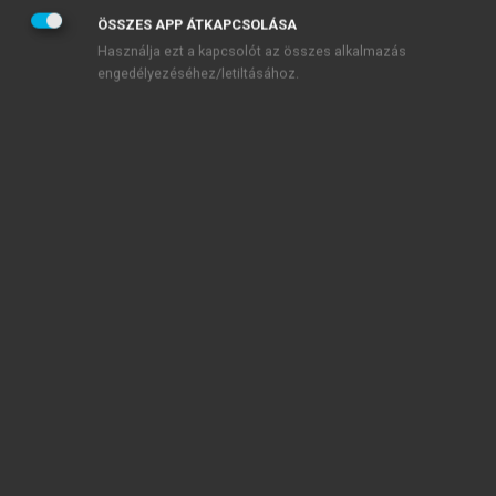
ÖSSZES APP ÁTKAPCSOLÁSA
Használja ezt a kapcsolót az összes alkalmazás
engedélyezéséhez/letiltásához.
TARTALOMJEGYZÉK