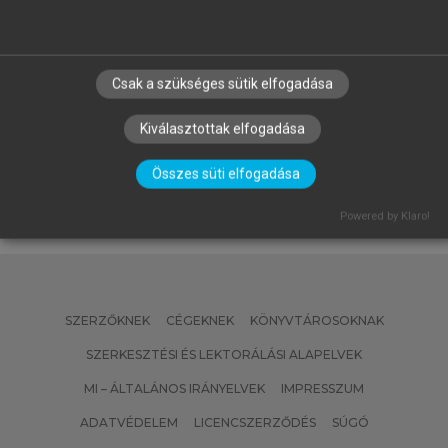
IDA
FALUS IVÁN (FŐSZERK.), SZŰCS IDA
(SZERK.)
Csak a szükséges sütik elfogadása
A didaktika kézikönyve
Kiválasztottak elfogadása
Összes süti elfogadása
Powered by Klaro!
SZERZŐKNEK
CÉGEKNEK
KÖNYVTÁROSOKNAK
SZERKESZTÉSI ÉS LEKTORÁLÁSI ALAPELVEK
MI – ÁLTALÁNOS IRÁNYELVEK
IMPRESSZUM
ADATVÉDELEM
LICENCSZERZŐDÉS
SÚGÓ