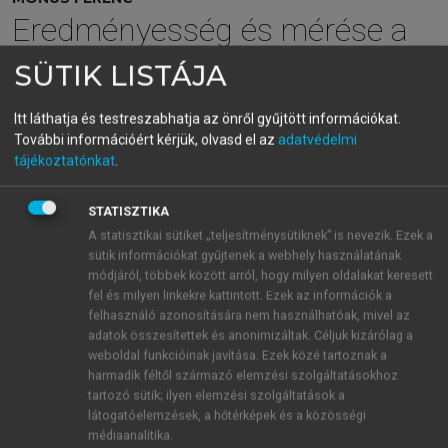
Eredményesség és mérése a
fenntarthatóságra
SÜTIK LISTÁJA
nevelésben
Itt láthatja és testreszabhatja az önről gyűjtött információkat.
További információért kérjük, olvasd el az
adatvédelmi
tájékoztatónkat
.
menu_book
OLVASÁS
STATISZTIKA
A statisztikai sütiket „teljesítménysütiknek” is nevezik. Ezek a
sütik információkat gyűjtenek a webhely használatának
Diszkusszió
módjáról, többek között arról, hogy milyen oldalakat keresett
fel és milyen linkekre kattintott. Ezek az információk a
Vizsgálatunkból kitűnik, hogy a használt skálák közül
felhasználó azonosítására nem használhatóak, mivel az
a
Megőrzés
és a
Használat
2-MEV alskálák tételei a
adatok összesítettek és anonimizáltak. Céljuk kizárólag a
weboldal funkcióinak javítása. Ezek közé tartoznak a
legtöbb minta esetén nagyon szépen elkülönülnek
harmadik féltől származó elemzési szolgáltatásokhoz
egymástól, alátámasztva ezzel a 2-MEV-skála
tartozó sütik; ilyen elemzési szolgáltatások a
kétdimenziós struktúráját, és annak széles körű
látogatóelemzések, a hőtérképek és a közösségi
alkalmazhatóságát (lásd
Bogner 2018
,
Manoli et al.
médiaanalitika.