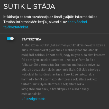
SÜTIK LISTÁJA
Betekintés a marketingbe
Létezik-e a marketingtudomány?
Itt láthatja és testreszabhatja az önről gyűjtött információkat.
További információért kérjük, olvasd el az
adatvédelmi
tájékoztatónkat
.
menu_book
OLVASÁS
STATISZTIKA
A statisztikai sütiket „teljesítménysütiknek” is nevezik. Ezek a
sütik információkat gyűjtenek a webhely használatának
Egy ellenpélda: Underberg
módjáról, többek között arról, hogy milyen oldalakat keresett
fel és milyen linkekre kattintott. Ezek az információk a
Azért van még néhány üdítő ellenpélda. Ilyen egy
felhasználó azonosítására nem használhatóak, mivel az
1846-os német innováció, az Underberg
adatok összesítettek és anonimizáltak. Céljuk kizárólag a
gyomorkeserű, amely titkos eljárással készül 43
weboldal funkcióinak javítása. Ezek közé tartoznak a
harmadik féltől származó elemzési szolgáltatásokhoz
ország válogatott gyógynövényeiből. A piaci siker
tartozó sütik; ilyen elemzési szolgáltatások a
olyan gyorsan jött, hogy a cég már Ferenc József
látogatóelemzések, a hőtérképek és a közösségi
udvari beszállítója volt. Kiváló minősége mellett
médiaanalitika.
egyedüllálló a kiszerelése, a jellegzetes
↓
1
szolgáltatás
szalmapapírba göngyölt 20ml-es üveg. Ezzel azt