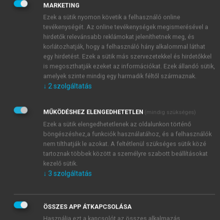
üzeni, hogy egy kiadós étkezés után ennyi a javasolt
MARKETING
és elegendő mennyiség. Láthatóan a márkatulajdonos
Ezek a sütik nyomon követik a felhasználó online
ellen tudott állni a mennyiség csábításának, és nem
tevékenységét. Az online tevékenységek megismerésével a
bővítette a választékot különböző ízekkel és
hirdetők relevánsabb reklámokat jeleníthetnek meg, és
korlátozhatják, hogy a felhasználó hány alkalommal láthat
kiszerelésekkel. Kisebb profittömeg, de nagyobb
egy hirdetést. Ezek a sütik más szervezetekkel és hirdetőkkel
márkaérték.
is megoszthatják ezeket az információkat. Ezek állandó sütik,
amelyek szinte mindig egy harmadik féltől származnak.
↓
2
szolgáltatás
MŰKÖDÉSHEZ ELENGEDHETETLEN
(mindig szükséges)
Ezek a sütik elengedhetetlenek az oldalunkon történő
böngészéshez,a funkciók használatához, és a felhasználók
nem tilthatják le azokat. A feltétlenül szükséges sütik közé
tartoznak többek között a személyre szabott beállításokat
kezelő sütik.
↓
3
szolgáltatás
ÖSSZES APP ÁTKAPCSOLÁSA
Használja ezt a kapcsolót az összes alkalmazás