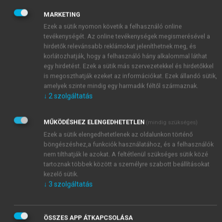
azután felgyorsult az a folyamat, amelyben a
tradicionális fogyasztóitermék-orientált marketing
MARKETING
mellett – melynek fókuszában az anonim
Ezek a sütik nyomon követik a felhasználó online
tömegfogyasztó áll a hipermarketek FMCG-polcainál
tevékenységét. Az online tevékenységek megismerésével a
hirdetők relevánsabb reklámokat jeleníthetnek meg, és
– olyan új területek jelennek meg, mint a
korlátozhatják, hogy a felhasználó hány alkalommal láthat
szolgáltatásmarketing, a nonbusiness marketing, a
egy hirdetést. Ezek a sütik más szervezetekkel és hirdetőkkel
kapcsolati marketing vagy az IMP networkalapú
is megoszthatják ezeket az információkat. Ezek állandó sütik,
business-to-business marketingje (utóbbit lásd
amelyek szinte mindig egy harmadik féltől származnak.
részletesebben a kutatásmódszertani fejezetben). A
↓
2
szolgáltatás
csere mint központi marketingkoncepció átadja
helyét az interakcióknak (koprodukció, co-creation),
MŰKÖDÉSHEZ ELENGEDHETETLEN
(mindig szükséges)
továbbá a value-in-use megközelítésnek. Ez utóbbi
Ezek a sütik elengedhetetlenek az oldalunkon történő
vezet el a 2004-es Vargo–Lusch-féle SDL-modellhez
böngészéshez,a funkciók használatához, és a felhasználók
nem tilthatják le azokat. A feltétlenül szükséges sütik közé
(lásd később). Ezek az új iskolák jelentős
tartoznak többek között a személyre szabott beállításokat
módszertani változásokat is hoztak. Végül,
kezelő sütik.
megérkezve a mai technológiai környezethez,
↓
3
szolgáltatás
mérföldkőnek tekinthető az online marketing is,
amely gyökeres változásokat hozott a fogyasztói
magatartás tudományos értelmezésében (lásd még az
ÖSSZES APP ÁTKAPCSOLÁSA