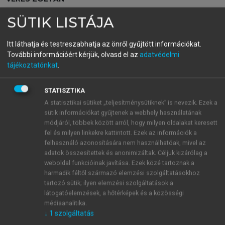
Betekintés a marketingbe
SÜTIK LISTÁJA
Létezik-e a marketingtudomány?
Itt láthatja és testreszabhatja az önről gyűjtött információkat.
További információért kérjük, olvasd el az
adatvédelmi
menu_book
OLVASÁS
tájékoztatónkat
.
STATISZTIKA
A statisztikai sütiket „teljesítménysütiknek” is nevezik. Ezek a
Mérföldkövek
sütik információkat gyűjtenek a webhely használatának
módjáról, többek között arról, hogy milyen oldalakat keresett
Az első kísérlet a marketingaktivitás kiterjesztett
fel és milyen linkekre kattintott. Ezek az információk a
értelmezésére már nem sokkal a második
felhasználó azonosítására nem használhatóak, mivel az
adatok összesítettek és anonimizáltak. Céljuk kizárólag a
világháború után megtörtént. Az intenzív gazdasági
weboldal funkcióinak javítása. Ezek közé tartoznak a
fejlődési környezetben megjelent az igény a
harmadik féltől származó elemzési szolgáltatásokhoz
marketing alkalmazására az iparvállalati
tartozó sütik; ilyen elemzési szolgáltatások a
kapcsolatokban, ez a klasszikus ipari marketing
látogatóelemzések, a hőtérképek és a közösségi
azonban még nem haladta meg a tradícionális
médiaanalitika.
↓
1
szolgáltatás
marketingtechnikákat. A múlt század 70-es éveitől