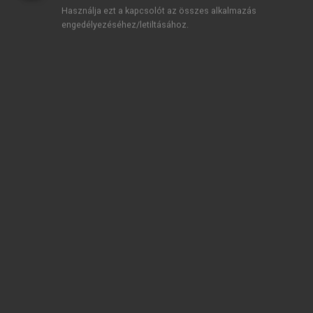
innovációról szóló részt).
Használja ezt a kapcsolót az összes alkalmazás
engedélyezéséhez/letiltásához.