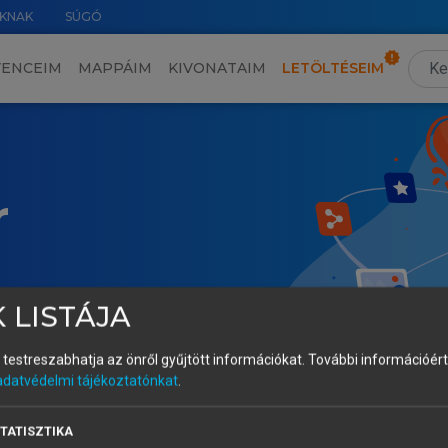
KNAK
SÚGÓ
VENCEIM
MAPPÁIM
KIVONATAIM
LETÖLTÉSEIM
r
 LISTÁJA
és testreszabhatja az önről gyűjtött információkat.
További információért 
adatvédelmi tájékoztatónkat
.
TATISZTIKA