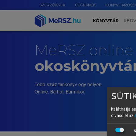
SZERZŐKNEK
CÉGEKNEK
KÖNYVTÁROSO
KÖNYVTÁR
KED
MeRSZ online
okoskönyvtá
Több száz tankönyv egy helyen.
Online. Bárhol. Bármikor.
SÜTIK
Itt láthatja 
olvasd el az
S