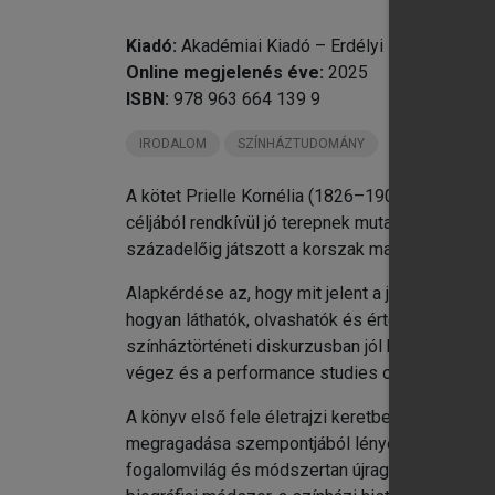
Kiadó:
Akadémiai Kiadó – Erdélyi Múzeum-Egy
Online megjelenés éve:
2025
ISBN:
978 963 664 139 9
IRODALOM
SZÍNHÁZTUDOMÁNY
A kötet Prielle Kornélia (1826–1906) színésznő
céljából rendkívül jó terepnek mutatkozik Priel
századelőig játszott a korszak magyar nyelvű hi
Alapkérdése az, hogy mit jelent a játékstílus, i
hogyan láthatók, olvashatók és értelmezhetők a 
színháztörténeti diskurzusban jól kijelölt helyér
végez és a performance studies optikáját haszn
A könyv első fele életrajzi keretben vizsgálja 
megragadása szempontjából lényegesek. A másod
fogalomvilág és módszertan újragondolásával és