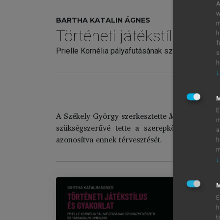
A
w
BARTHA KATALIN ÁGNES
m
Történeti játékstílus és 
h
f
Prielle Kornélia pályafutásának színházművésze
s
h
↓
Lexiko
E
A Székely György szerkesztette
Magyar színház
m
szükségszerűvé tette a szerepkör fogalmána
a
azonosítva ennek térvesztését.
h
m
↓
M
E
h
Tö
t