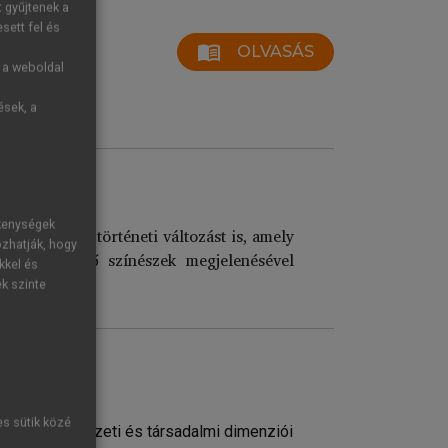
t gyűjtenek a
sett fel és
menu_book
OLVASÁS
g a weboldal
ések, a
zásai
ékenységek
kai és színháztörténeti változást is, amely
ozhatják, hogy
s átlényegülő színészek megjelenésével
kkel és
ek szinte
es sütik közé
k színházművészeti és társadalmi dimenziói