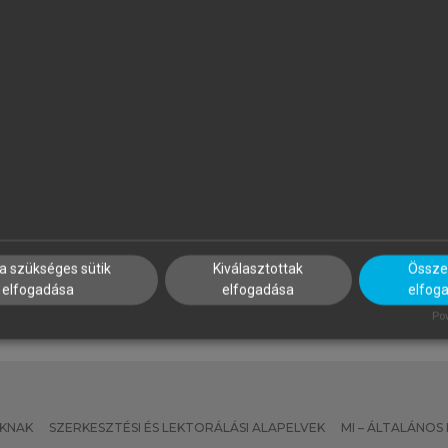
YIMESI TIMEA
MAGDALENA ROGUSKA-NÉM
lmozdulások és riturnáliák a
Mozgásban, múltban, nyelvb
ortárs francia és magyar
tányéron
rodalomban
a szükséges sütik
Kiválasztottak
Összes
elfogadása
elfogadása
elfog
Pow
KNAK
SZERKESZTÉSI ÉS LEKTORÁLÁSI ALAPELVEK
MI – ÁLTALÁNOS