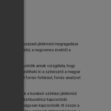
tékmódot. A 19. századi játékmód megragadása
vtizeden keresztül, a negyvenes évektől a
 szorosan kapcsolódik annak vizsgálata, hogy
rható felül, mozdítható ki a színésznő a magyar
íti, kiterjedt forrás-feltárást, forrás-analízist
olódva, amelyek a korabeli színházi játékmód
egyrészt a játékstílusokhoz kapcsolódó
latával. Sajátságosan kapcsolódik itt össze a