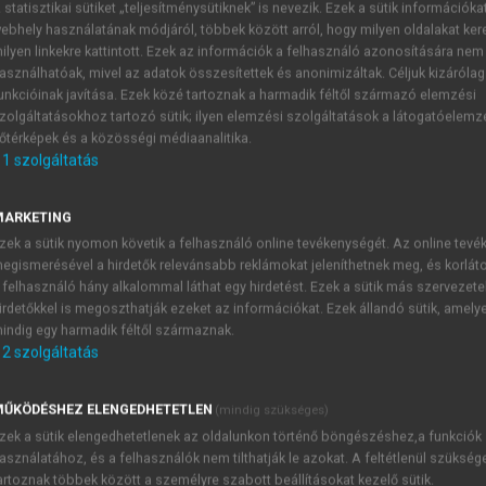
 statisztikai sütiket „teljesítménysütiknek” is nevezik. Ezek a sütik információka
ebhely használatának módjáról, többek között arról, hogy milyen oldalakat kere
ilyen linkekre kattintott. Ezek az információk a felhasználó azonosítására nem
gyakorlat
asználhatóak, mivel az adatok összesítettek és anonimizáltak. Céljuk kizáróla
unkcióinak javítása. Ezek közé tartoznak a harmadik féltől származó elemzési
ti és társadalmi dimenziói
zolgáltatásokhoz tartozó sütik; ilyen elemzési szolgáltatások a látogatóelemz
őtérképek és a közösségi médiaanalitika.
1
szolgáltatás
nok és színházesztétikák meghatáro
MARKETING
zek a sütik nyomon követik a felhasználó online tevékenységét. Az online tev
művészeti lexikon
szerepkör
szócikke összefoglalja azt az esztéti
egismerésével a hirdetők relevánsabb reklámokat jeleníthetnek meg, és korlát
k és a szerepköri rendszernek a fellazulását, a romantiku
 felhasználó hány alkalommal láthat egy hirdetést. Ezek a sütik más szervezete
irdetőkkel is megoszthatják ezeket az információkat. Ezek állandó sütik, amely
indig egy harmadik féltől származnak.
2
szolgáltatás
TARTALOMJEGYZÉK
ŰKÖDÉSHEZ ELENGEDHETETLEN
(mindig szükséges)
zek a sütik elengedhetetlenek az oldalunkon történő böngészéshez,a funkciók
asználatához, és a felhasználók nem tilthatják le azokat. A feltétlenül szükség
rténeti játékstílus és gyakorlat • Prielle Kornélia páyafutásána
artoznak többek között a személyre szabott beállításokat kezelő sütik.