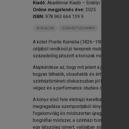
Kiadó:
Akadémiai Kiadó – Erdélyi Múzeum-Egy
Online megjelenés éve:
2025
ISBN:
978 963 664 139 9
IRODALOM
SZÍNHÁZTUDOMÁNY
A kötet Prielle Kornélia (1826–1906) színésznő
céljából rendkívül jó terepnek mutatkozik Priel
századelőig játszott a korszak magyar nyelvű hi
Alapkérdése az, hogy mit jelent a játékstílus, i
hogyan láthatók, olvashatók és értelmezhetők a 
színháztörténeti diskurzusban jól kijelölt helyér
végez és a performance studies optikáját haszn
A könyv első fele életrajzi keretben vizsgálja 
megragadása szempontjából lényegesek. A másod
fogalomvilág és módszertan újragondolásával és
biográfiai módszer, a színházi historiográfia 
egy látszólag ismert, valójában sok ismeretlen