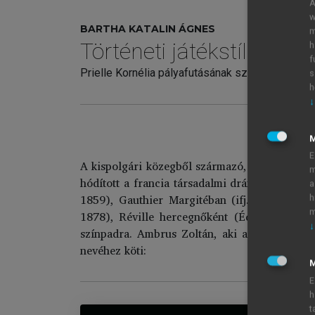
A
w
BARTHA KATALIN ÁGNES
m
Történeti játékstílus és 
h
f
Prielle Kornélia pályafutásának színházművésze
s
h
↓
S
E
A kispolgári közegből származó, félig német, 
m
hódított a francia társadalmi drámák számos
a
1859), Gauthier Margitéban (ifj. Dumas:
A k
h
m
1878), Réville hercegnőként (Édouard Paill
↓
színpadra. Ambrus Zoltán, aki a természetes b
nevéhez köti:
M
E
h
t