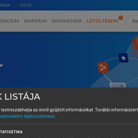
KNAK
SÚGÓ
VENCEIM
MAPPÁIM
KIVONATAIM
LETÖLTÉSEIM
r
 LISTÁJA
és testreszabhatja az önről gyűjtött információkat.
További információért 
adatvédelmi tájékoztatónkat
.
TATISZTIKA