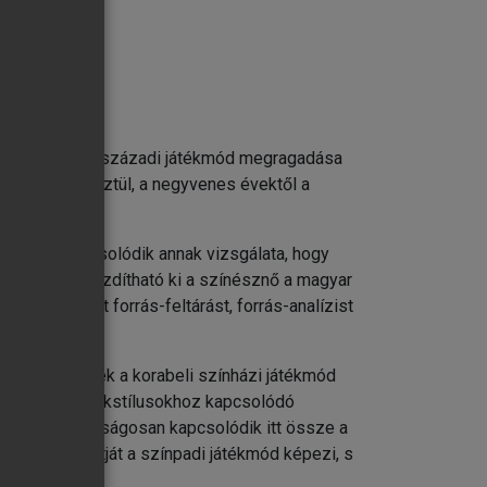
tékmódot. A 19. századi játékmód megragadása
vtizeden keresztül, a negyvenes évektől a
 szorosan kapcsolódik annak vizsgálata, hogy
rható felül, mozdítható ki a színésznő a magyar
íti, kiterjedt forrás-feltárást, forrás-analízist
olódva, amelyek a korabeli színházi játékmód
egyrészt a játékstílusokhoz kapcsolódó
latával. Sajátságosan kapcsolódik itt össze a
k metszéspontját a színpadi játékmód képezi, s
kibontakozik.