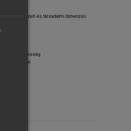
k színházművészeti és társadalmi dimenziói
z.
újabb természetesség
zubjektivitásai