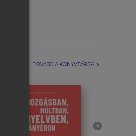
chevron_right
TOVÁBB A KÖNYVTÁRBA
arrow_circle_right