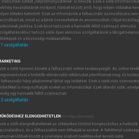
 statisztikai sütiket „teljesítménysütiknek” is nevezik. Ezek a sütik információka
ebhely használatának módjáról, többek között arról, hogy milyen oldalakat kere
ilyen linkekre kattintott. Ezek az információk a felhasználó azonosítására nem
gyakorlat
asználhatóak, mivel az adatok összesítettek és anonimizáltak. Céljuk kizáróla
unkcióinak javítása. Ezek közé tartoznak a harmadik féltől származó elemzési
ti és társadalmi dimenziói
zolgáltatásokhoz tartozó sütik; ilyen elemzési szolgáltatások a látogatóelemz
őtérképek és a közösségi médiaanalitika.
1
szolgáltatás
zínházi szerepkör és nyilvános imázs
MARKETING
zek a sütik nyomon követik a felhasználó online tevékenységét. Az online tev
félig magyar Prielle Kornélia, akinek imázsépítésében meghatá
egismerésével a hirdetők relevánsabb reklámokat jeleníthetnek meg, és korlát
 karakterében, a divatbolond Menneville márkinő szerepében 
 felhasználó hány alkalommal láthat egy hirdetést. Ezek a sütik más szervezete
améliás hölgy,
1857), Madame Fourchambault-ként (Émile A
irdetőkkel is megoszthatják ezeket az információkat. Ezek állandó sütik, amely
indig egy harmadik féltől származnak.
eron:
Ahol unatkoznak,
bemutató: 1881), a színházi emlékezet
2
szolgáltatás
eszéd színpadi meghonosítását Prielle-lel azonosítja, a színp
ŰKÖDÉSHEZ ELENGEDHETETLEN
(mindig szükséges)
zek a sütik elengedhetetlenek az oldalunkon történő böngészéshez,a funkciók
asználatához, és a felhasználók nem tilthatják le azokat. A feltétlenül szükség
artoznak többek között a személyre szabott beállításokat kezelő sütik.
TARTALOMJEGYZÉK