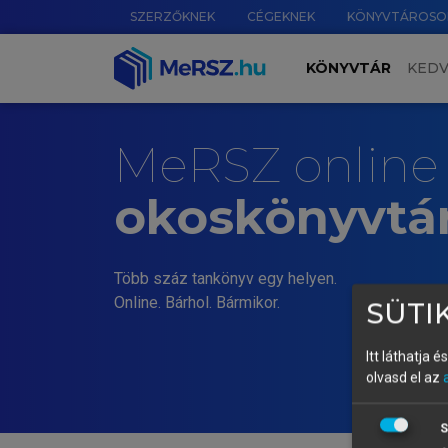
SZERZŐKNEK
CÉGEKNEK
KÖNYVTÁROSO
KÖNYVTÁR
KED
MeRSZ online
okoskönyvtá
Több száz tankönyv egy helyen.
Online. Bárhol. Bármikor.
SÜTIK
Itt láthatja 
olvasd el az
S