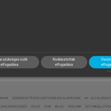
YIMESI TIMEA
MAGDALENA ROGUSKA-NÉM
lmozdulások és riturnáliák a
Mozgásban, múltban, nyelvb
ortárs francia és magyar
tányéron
rodalomban
a szükséges sütik
Kiválasztottak
Összes
elfogadása
elfogadása
elfog
Pow
KNAK
SZERKESZTÉSI ÉS LEKTORÁLÁSI ALAPELVEK
MI – ÁLTALÁNOS
ICENCSZERZŐDÉS
SÚGÓ
GYIK
BLOG
RÓLUNK
SÜTI BEÁLLÍTÁS