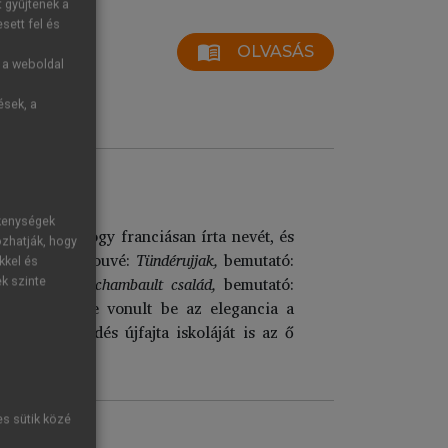
t gyűjtenek a
sett fel és
menu_book
OLVASÁS
g a weboldal
ések, a
ékenységek
rozó volt, hogy franciásan írta nevét, és
ozhatják, hogy
a (Scribe–Legouvé:
Tündérujjak,
bemutató:
kkel és
ugier:
A Fourchambault család,
bemutató:
ek szinte
 szerint vele vonult be az elegancia a
adi öltözködés újfajta iskoláját is az ő
es sütik közé