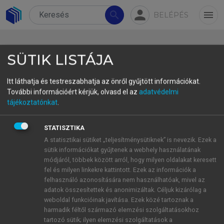
person
search
menu
BELÉPÉS
SÜTIK LISTÁJA
Itt láthatja és testreszabhatja az önről gyűjtött információkat.
További információért kérjük, olvasd el az
adatvédelmi
6.2.2. Hipotézisek
tájékoztatónkat
.
Az illabiális veláris [ɤ] magánhangzó, az
STATISZTIKA
alveoláris [ɹ] approximáns, valamint a
A statisztikai sütiket „teljesítménysütiknek” is nevezik. Ezek a
posztalveoláris [ɻ] approximáns kínai vokalikus
sütik információkat gyűjtenek a webhely használatának
szegmentumok esetében a kínaiul tanuló magyar
módjáról, többek között arról, hogy milyen oldalakat keresett
fel és milyen linkekre kattintott. Ezek az információk a
anyanyelvűek feltételezésem szerint ezeket az L1-
felhasználó azonosítására nem használhatóak, mivel az
ben nem létező mandarin allofónikus
adatok összesítettek és anonimizáltak. Céljuk kizárólag a
beszédhangokat – az ekvivalensként osztályozásból
weboldal funkcióinak javítása. Ezek közé tartoznak a
fakadóan – az akusztikailag hozzájuk legközelebb
harmadik féltől származó elemzési szolgáltatásokhoz
tartozó sütik; ilyen elemzési szolgáltatások a