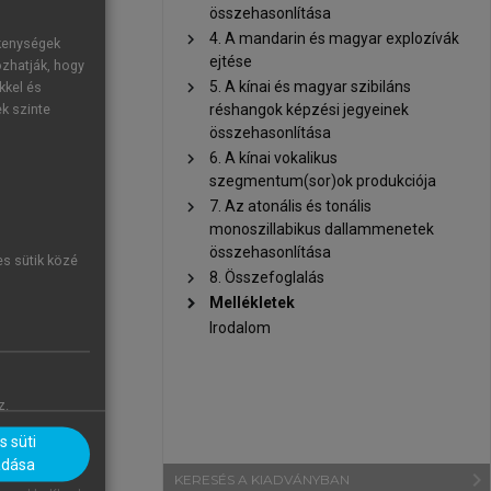
összehasonlítása
chevron_right
4. A mandarin és magyar explozívák
ékenységek
ejtése
ozhatják, hogy
chevron_right
5. A kínai és magyar szibiláns
kkel és
réshangok képzési jegyeinek
ek szinte
összehasonlítása
chevron_right
6. A kínai vokalikus
szegmentum(sor)ok produkciója
chevron_right
7. Az atonális és tonális
monoszillabikus dallammenetek
összehasonlítása
es sütik közé
chevron_right
8. Összefoglalás
chevron_right
Mellékletek
Irodalom
z.
 süti
adása
navigate_next
KERESÉS A KIADVÁNYBAN