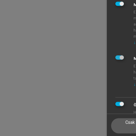
E
m
a
h
m
↓
M
E
h
t
↓
Ö
H
Csak 