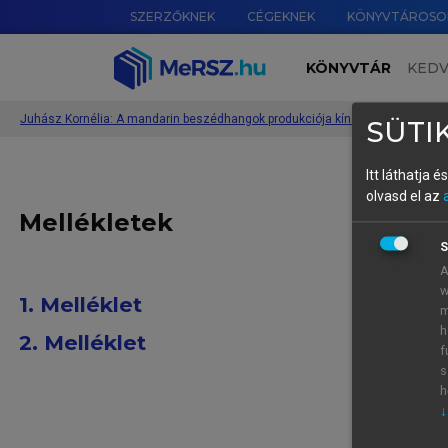
SZERZŐKNEK
CÉGEKNEK
KÖNYVTÁROSO
KÖNYVTÁR
KED
Juhász Kornélia: A mandarin beszédhangok produkciója kínaiul tanuló magy
SÜTIK
Itt láthatja 
olvasd el az
Mellékletek
S
A
w
1. Melléklet
m
h
2. Melléklet
f
s
h
↓