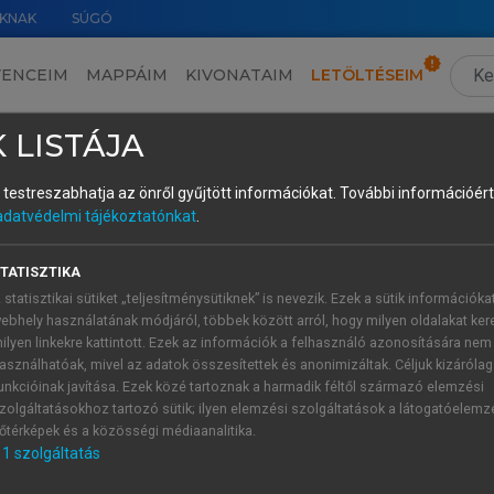
KNAK
SÚGÓ
VENCEIM
MAPPÁIM
KIVONATAIM
LETÖLTÉSEIM
ar anyanyelvűek ejtésében
›
Mellékletek
 LISTÁJA
és testreszabhatja az önről gyűjtött információkat.
További információért 
adatvédelmi tájékoztatónkat
.
TATISZTIKA
 statisztikai sütiket „teljesítménysütiknek” is nevezik. Ezek a sütik információka
ebhely használatának módjáról, többek között arról, hogy milyen oldalakat kere
ilyen linkekre kattintott. Ezek az információk a felhasználó azonosítására nem
asználhatóak, mivel az adatok összesítettek és anonimizáltak. Céljuk kizáróla
unkcióinak javítása. Ezek közé tartoznak a harmadik féltől származó elemzési
zolgáltatásokhoz tartozó sütik; ilyen elemzési szolgáltatások a látogatóelemz
őtérképek és a közösségi médiaanalitika.
1
szolgáltatás