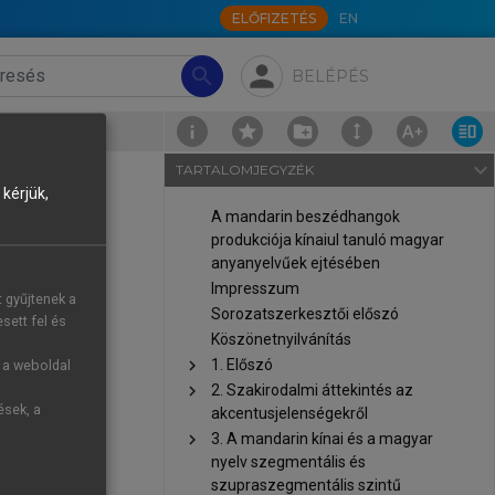
ELŐFIZETÉS
EN
person
search
BELÉPÉS
navigate_next
TARTALOMJEGYZÉK
kérjük,
A mandarin beszédhangok
produkciója kínaiul tanuló magyar
anyanyelvűek ejtésében
Impresszum
t gyűjtenek a
Sorozatszerkesztői előszó
sett fel és
Köszönetnyilvánítás
chevron_right
1. Előszó
g a weboldal
chevron_right
2. Szakirodalmi áttekintés az
ések, a
akcentusjelenségekről
chevron_right
3. A mandarin kínai és a magyar
nyelv szegmentális és
szupraszegmentális szintű