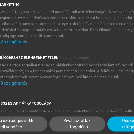
MARKETING
zek a sütik nyomon követik a felhasználó online tevékenységét. Az online tev
egismerésével a hirdetők relevánsabb reklámokat jeleníthetnek meg, és korlát
 felhasználó hány alkalommal láthat egy hirdetést. Ezek a sütik más szervezete
irdetőkkel is megoszthatják ezeket az információkat. Ezek állandó sütik, amely
indig egy harmadik féltől származnak.
2
szolgáltatás
ŰKÖDÉSHEZ ELENGEDHETETLEN
(mindig szükséges)
zek a sütik elengedhetetlenek az oldalunkon történő böngészéshez,a funkciók
asználatához, és a felhasználók nem tilthatják le azokat. A feltétlenül szükség
artoznak többek között a személyre szabott beállításokat kezelő sütik.
3
szolgáltatás
SSZES APP ÁTKAPCSOLÁSA
asználja ezt a kapcsolót az összes alkalmazás engedélyezéséhez/letiltásáho
a szükséges sütik
Kiválasztottak
Összes
elfogadása
elfogadása
elfog