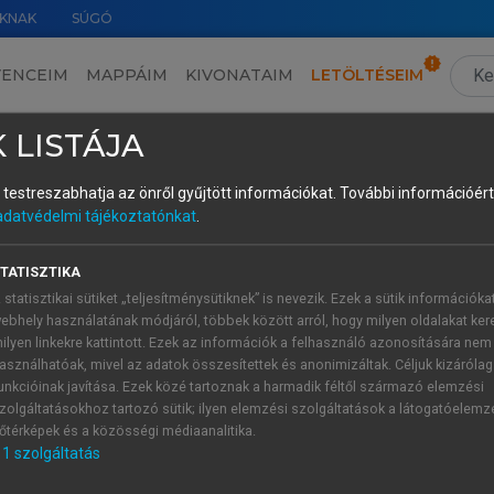
KNAK
SÚGÓ
VENCEIM
MAPPÁIM
KIVONATAIM
LETÖLTÉSEIM
5. A kínai és magyar szibiláns réshangok képzési jegyeinek összehasonlítása
›
 LISTÁJA
és testreszabhatja az önről gyűjtött információkat.
További információért 
adatvédelmi tájékoztatónkat
.
TATISZTIKA
 statisztikai sütiket „teljesítménysütiknek” is nevezik. Ezek a sütik információka
ebhely használatának módjáról, többek között arról, hogy milyen oldalakat kere
ilyen linkekre kattintott. Ezek az információk a felhasználó azonosítására nem
asználhatóak, mivel az adatok összesítettek és anonimizáltak. Céljuk kizáróla
sonlítása
unkcióinak javítása. Ezek közé tartoznak a harmadik féltől származó elemzési
zolgáltatásokhoz tartozó sütik; ilyen elemzési szolgáltatások a látogatóelemz
őtérképek és a közösségi médiaanalitika.
1
szolgáltatás