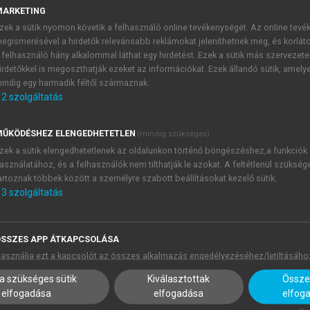
MARKETING
zek a sütik nyomon követik a felhasználó online tevékenységét. Az online tev
egismerésével a hirdetők relevánsabb reklámokat jeleníthetnek meg, és korlát
 felhasználó hány alkalommal láthat egy hirdetést. Ezek a sütik más szervezete
irdetőkkel is megoszthatják ezeket az információkat. Ezek állandó sütik, amely
indig egy harmadik féltől származnak.
2
szolgáltatás
ŰKÖDÉSHEZ ELENGEDHETETLEN
(mindig szükséges)
zek a sütik elengedhetetlenek az oldalunkon történő böngészéshez,a funkciók
asználatához, és a felhasználók nem tilthatják le azokat. A feltétlenül szükség
artoznak többek között a személyre szabott beállításokat kezelő sütik.
3
szolgáltatás
SSZES APP ÁTKAPCSOLÁSA
asználja ezt a kapcsolót az összes alkalmazás engedélyezéséhez/letiltásáho
a szükséges sütik
Kiválasztottak
Összes
elfogadása
elfogadása
elfog