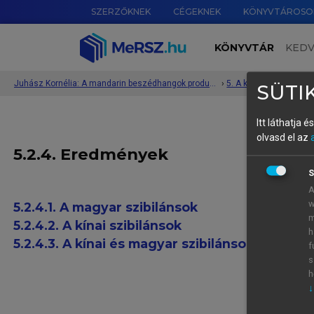
SZERZŐKNEK
CÉGEKNEK
KÖNYVTÁROSO
KÖNYVTÁR
KED
Juhász Kornélia: A mandarin beszédhangok produkciója kínaiul tanuló magyar anyanyelvűek ejtésében
›
SÜTIK
Itt láthatja 
olvasd el az
5.2.4. Eredmények
S
A
w
5.2.4.1. A magyar szibilánsok
m
5.2.4.2. A kínai szibilánsok
h
5.2.4.3. A kínai és magyar szibilánsok összeha
f
s
h
↓