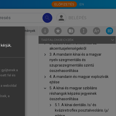
A mandarin beszédhangok
ELŐFIZETÉS
EN
produkciója kínaiul tanuló magyar
anyanyelvűek ejtésében
person
search
BELÉPÉS
Impresszum
Sorozatszerkesztői előszó
5.2. Kínai és magyar szibiláns frikatívák ejtése és palatalizációja különös tekintettel az alveolopalatális /ɕ/ szibilánsra
›
5.2.4. Eredmények
Köszönetnyilvánítás
chevron_right
1. Előszó
navigate_next
TARTALOMJEGYZÉK
chevron_right
2. Szakirodalmi áttekintés az
kérjük,
akcentusjelenségekről
chevron_right
3. A mandarin kínai és a magyar
nyelv szegmentális és
szupraszegmentális szintű
t gyűjtenek a
összehasonlítása
sett fel és
chevron_right
4. A mandarin és magyar explozívák
ejtése
g a weboldal
chevron_right
5. A kínai és magyar szibiláns
réshangok képzési jegyeinek
ések, a
összehasonlítása
chevron_right
5.1. A kínai dentális /s/ és
kváziretroflex posztalveoláris /ʂ/
ejtése