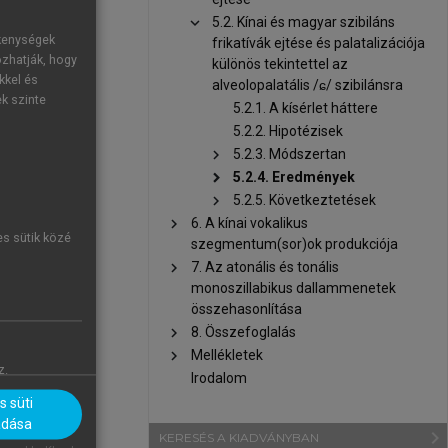
chevron_right
5.2. Kínai és magyar szibiláns
ékenységek
frikatívák ejtése és palatalizációja
ozhatják, hogy
különös tekintettel az
kkel és
alveolopalatális /ɕ/ szibilánsra
ek szinte
5.2.1. A kísérlet háttere
5.2.2. Hipotézisek
chevron_right
5.2.3. Módszertan
chevron_right
5.2.4. Eredmények
chevron_right
5.2.5. Következtetések
chevron_right
6. A kínai vokalikus
es sütik közé
szegmentum(sor)ok produkciója
chevron_right
7. Az atonális és tonális
monoszillabikus dallammenetek
összehasonlítása
chevron_right
8. Összefoglalás
chevron_right
Mellékletek
z.
Irodalom
 süti
adása
navigate_next
KERESÉS A KIADVÁNYBAN