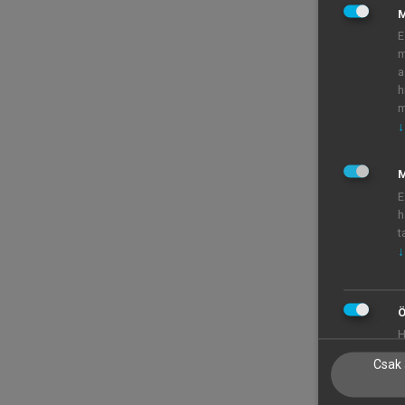
E
m
a
h
m
↓
M
E
h
t
↓
Ö
H
Csak 