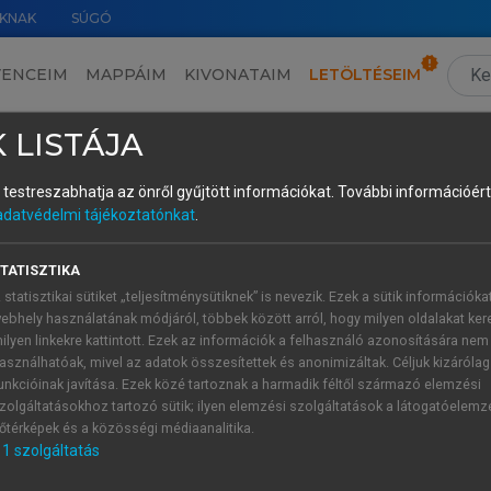
KNAK
SÚGÓ
VENCEIM
MAPPÁIM
KIVONATAIM
LETÖLTÉSEIM
1.2. A beszédképzés (beszédprodukció) akusztikai vetülete
›
1.2.5. Az obstruensek produkciója és akusztikai szerkezete
›
1.2.5
 LISTÁJA
és testreszabhatja az önről gyűjtött információkat.
További információért 
adatvédelmi tájékoztatónkat
.
TATISZTIKA
hangok (
Ladefoged–Maddieson 1996
), a jelen alfejezet közé
 statisztikai sütiket „teljesítménysütiknek” is nevezik. Ezek a sütik információka
 felpattanó szájüregi zárhangok állnak. Az orális explozívá
ebhely használatának módjáról, többek között arról, hogy milyen oldalakat kere
ly adja, ami a szájüregben helyezkedik el. Ezért a produkció
ilyen linkekre kattintott. Ezek az információk a felhasználó azonosítására nem
djuk bontani: a zárszakaszra és a zár feloldására, melyeket 
asználhatóak, mivel az adatok összesítettek és anonimizáltak. Céljuk kizáróla
szakaszban a tüdőből kiáramló levegő az akadályba ütközve fel
unkcióinak javítása. Ezek közé tartoznak a harmadik féltől származó elemzési
zolgáltatásokhoz tartozó sütik; ilyen elemzési szolgáltatások a látogatóelemz
 ún. szupraglottális üregben, majd a zár feloldásakor tur
őtérképek és a közösségi médiaanalitika.
 nagyobb nyomású helyről a levegő a kisebb nyomású hely, az
1
szolgáltatás