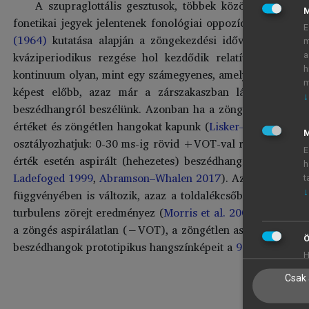
A szupraglottális gesztusok, többek között a zöngek
fonetikai jegyek jelentenek fonológiai oppozíciót az obst
E
(1964)
kutatása alapján a zöngekezdési idővel (Voice O
m
kváziperiodikus rezgése hol kezdődik relatívan a zárfe
a
h
kontinuum olyan, mint egy számegyenes, amelyen a zárfeloldá
m
képest előbb, azaz már a zárszakaszban látjuk a zönge
↓
beszédhangról beszélünk. Azonban ha a zöngeképzés a zárfe
értéket és zöngétlen hangokat kapunk (
Lisker–Abramson 1
M
osztályozhatjuk: 0-30 ms-ig rövid +VOT-val rendelkező, 
E
érték esetén aspirált (hehezetes) beszédhangról beszélünk
h
Ladefoged 1999
,
Abramson–Whalen 2017
). Azonban azt is
t
függvényében is változik, azaz a toldalékcsőben a szűkül
↓
turbulens zörejt eredményez (
Morris et al. 2008
). Az expl
a zöngés aspirálatlan (−VOT), a zöngétlen aspirálatlan (
Ö
beszédhangok prototipikus hangszínképeit a
9. ábra
mutatja
H
Csak 