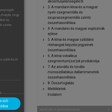
lvben milyen
akcentusjelenségekről
 és Abramson
chevron_right
3. A mandarin kínai és a magyar
ékenységek
nyelv szegmentális és
hogy a zönge
ozhatják, hogy
szupraszegmentális szintű
zóval a VOT-
kkel és
összehasonlítása
ek szinte
árfeloldáshoz
chevron_right
4. A mandarin és magyar explozívák
 azaz zöngés
ejtése
pozitív VOT-
chevron_right
5. A kínai és magyar szibiláns
erint tovább
réshangok képzési jegyeinek
összehasonlítása
sszabb +VOT-
chevron_right
6. A kínai vokalikus
követ (
Cho–
es sütik közé
szegmentum(sor)ok produkciója
 képzési hely
chevron_right
7. Az atonális és tonális
íve hosszabb
monoszillabikus dallammenetek
glalja össze,
összehasonlítása
épzési helyű
chevron_right
8. Összefoglalás
chevron_right
Mellékletek
z.
Irodalom
 süti
adása
navigate_next
KERESÉS A KIADVÁNYBAN