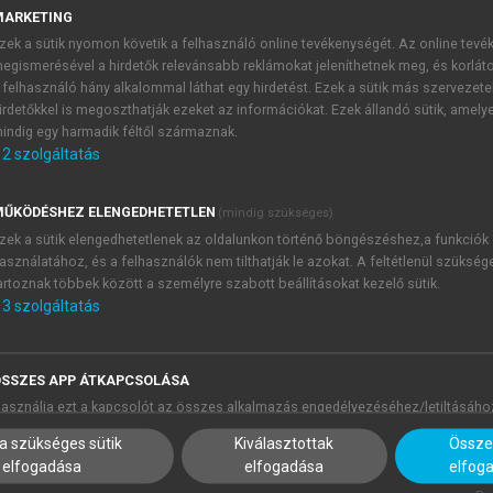
épzés időzítése alapvetően meghatározza, hogy az adott nye
MARKETING
ruensek esetében. Az explozívák fonetikai zöngésségét
Lisker
zek a sütik nyomon követik a felhasználó online tevékenységét. Az online tev
nset Time, VOT) tudjuk számszerűsíteni, ami megmutatja, 
egismerésével a hirdetők relevánsabb reklámokat jeleníthetnek meg, és korlát
loldás pillanatához, avagy a felpattanáshoz képest. Más s
 felhasználó hány alkalommal láthat egy hirdetést. Ezek a sütik más szervezete
irdetőkkel is megoszthatják ezeket az információkat. Ezek állandó sütik, amely
s pillanatát tekinthetjük a nullának. Ebből kiindulva, ha a z
indig egy harmadik féltől származnak.
 kváziperiodikus hullámait, akkor negatív VOT-értékről,
2
szolgáltatás
loldás pillantához képest csak késve jelentkezik, akkor ott 
964
). A zöngétlen hangokat pozitív VOT-értékük időtartama sz
ŰKÖDÉSHEZ ELENGEDHETETLEN
(mindig szükséges)
azaz zöngétlen aspirálatlan beszédhangról, míg 30 ms-nál ho
zek a sütik elengedhetetlenek az oldalunkon történő böngészéshez,a funkciók
, amit a zárfeloldás után relatíve hosszabb turbulens zörej 
asználatához, és a felhasználók nem tilthatják le azokat. A feltétlenül szükség
 meg kell jegyeznünk, hogy az explozívák zöngekezdési ideje a
artoznak többek között a személyre szabott beállításokat kezelő sütik.
et hátrébb mozdulva magasabb pozitív VOT-értéket, azaz relat
3
szolgáltatás
ozívák tulajdonságait és zöngekezdési időértéküket a
8. ábra
fo
rövid +VOT) és zöngétlen aspirált (hosszú +VOT) bilabiális k
SSZES APP ÁTKAPCSOLÁSA
 be.
asználja ezt a kapcsolót az összes alkalmazás engedélyezéséhez/letiltásáho
a szükséges sütik
Kiválasztottak
Összes
elfogadása
elfogadása
elfog