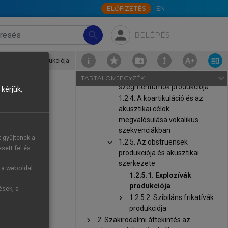
ELŐFIZETÉS
EN
1.2.1. A beszéd fiziológiai
folyamata és az
person
alapfrekvencia
search
BELÉPÉS
1.2.2. A toldalékcső és
beszédhangok produkciójának
.1. Explozívák produkciója
jellemzői
1.2.3. A vokalikus
navigate_next
TARTALOMJEGYZÉK
szegmentumok produkciója
kérjük,
1.2.4. A koartikuláció és az
akusztikai célok
megvalósulása vokalikus
ppontjában is
szekvenciákban
t gyűjtenek a
k képzésének
chevron_right
1.2.5. Az obstruensek
sett fel és
jukat minden
produkciója és akusztikai
szerkezete
a zárfeloldás
g a weboldal
1.2.5.1. Explozívák
gyülemlik, és
produkciója
ések, a
bulens zörej
chevron_right
1.2.5.2. Szibiláns frikatívák
az a tüdőből
produkciója
chevron_right
2. Szakirodalmi áttekintés az