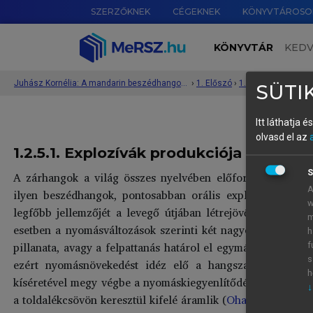
SZERZŐKNEK
CÉGEKNEK
KÖNYVTÁROSO
KÖNYVTÁR
KED
Juhász Kornélia: A mandarin beszédhangok produkciója kínaiul tanuló magyar anyanyelvűek ejtésében
›
1. Előszó
›
SÜTIK
Itt láthatja 
olvasd el az
1.2.5.1. Explozívák produkciója
S
A zárhangok a világ összes nyelvében előforduló beszéd
A
ilyen beszédhangok, pontosabban orális explozívák, azaz
w
legfőbb jellemzőjét a levegő útjában létrejövő zár/akadá
m
esetben a nyomásváltozások szerinti két nagyobb fázisra tu
h
pillanata, avagy a felpattanás határol el egymástól. A zár
f
s
ezért nyomásnövekedést idéz elő a hangszalagok feletti
h
kíséretével megy végbe a nyomáskiegyenlítődés, ahogyan a
↓
a toldalékcsövön keresztül kifelé áramlik (
Ohala 1997
).