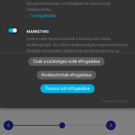
látogatóelemzések, a hőtérképek és a közösségi
médiaanalitika.
↓
1
szolgáltatás
MARKETING
Ezek a sütik nyomon követik a felhasználó online
tevékenységét. Az online tevékenységek megismerésével a
hirdetők relevánsabb reklámokat jeleníthetnek meg, és
korlátozhatják, hogy a felhasználó hány alkalommal láthat
Csak a szükséges sütik elfogadása
egy hirdetést. Ezek a sütik más szervezetekkel és hirdetőkkel
is megoszthatják ezeket az információkat. Ezek állandó
Kiválasztottak elfogadása
sütik, amelyek szinte mindig egy harmadik féltől származnak.
↓
2
szolgáltatás
Összes süti elfogadása
MŰKÖDÉSHEZ ELENGEDHETETLEN
(mindig szükséges)
Powered by Klaro!
Ezek a sütik elengedhetetlenek az oldalunkon történő
böngészéshez,a funkciók használatához, és a felhasználók
nem tilthatják le azokat. A feltétlenül szükséges sütik közé
tartoznak többek között a személyre szabott beállításokat
chevron_left
chevron_right
kezelő sütik.
↓
3
szolgáltatás