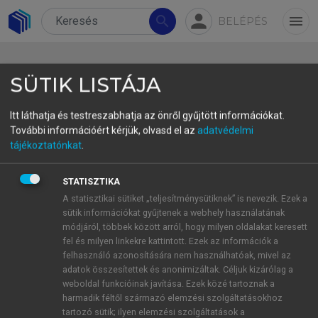
person
search
menu
BELÉPÉS
SÜTIK LISTÁJA
Itt láthatja és testreszabhatja az önről gyűjtött információkat.
További információért kérjük, olvasd el az
adatvédelmi
5.2.3. Módszertan
tájékoztatónkat
.
STATISZTIKA
A statisztikai sütiket „teljesítménysütiknek” is nevezik. Ezek a
5.2.3.1. Kísérleti személyek
sütik információkat gyűjtenek a webhely használatának
5.2.3.2. Felvételkészítés
módjáról, többek között arról, hogy milyen oldalakat keresett
5.2.3.3. Nyelvi anyag
fel és milyen linkekre kattintott. Ezek az információk a
felhasználó azonosítására nem használhatóak, mivel az
5.2.3.4. Mérések és elemzések
adatok összesítettek és anonimizáltak. Céljuk kizárólag a
5.2.3.5. Statisztikai elemzések
weboldal funkcióinak javítása. Ezek közé tartoznak a
harmadik féltől származó elemzési szolgáltatásokhoz
tartozó sütik; ilyen elemzési szolgáltatások a